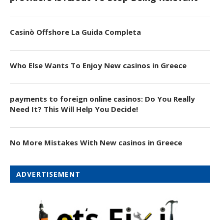
Casinò Offshore La Guida Completa
Who Else Wants To Enjoy New casinos in Greece
payments to foreign online casinos: Do You Really
Need It? This Will Help You Decide!
No More Mistakes With New casinos in Greece
ADVERTISEMENT