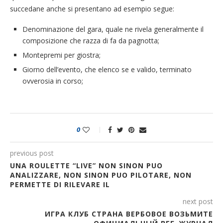
succedane anche si presentano ad esempio segue:
Denominazione del gara, quale ne rivela generalmente il
composizione che razza di fa da pagnotta;
Montepremi per giostra;
Giorno dell’evento, che elenco se e valido, terminato
ovverosia in corso;
0
previous post
UNA ROULETTE “LIVE” NON SINON PUO
ANALIZZARE, NON SINON PUO PILOTARE, NON
PERMETTE DI RILEVARE IL
next post
ИГРА КЛУБ СТРАНА ВЕРБОВОЕ ВОЗЬМИТЕ