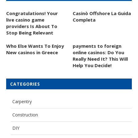
Congratulations! Your
Casinò Offshore La Guida
live casino game
Completa
providers Is About To
Stop Being Relevant
Who Else Wants To Enjoy
payments to foreign
New casinos in Greece
online casinos: Do You
Really Need It? This Will
Help You Decide!
CATEGORIES
Carpentry
Construction
DIY