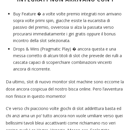
Buy Feature � a volte volte premio integrati non arrivano
sopra volte primi spin, giacche esiste la eucaristia di
passivo del premio, ovverosia si alza la passata verso
procurarsi immediatamente i giri gratis oppure il bonus
incontro della slot selezionata.
Drops & Wins (Pragmatic Play) � ancora questa e una
messa corretto di alcuni titoli di slot che prevede dei rulli a
cascata capaci di scoperchiare combinazioni vincenti
ancora di ricorrente.
Da ultimo, slot di nuovo monitor slot machine sono eccome la
dose ancora cospicua del nostro bisca online. Pero l’avventura
non finisce in questo momento!
C’e verso chi piacciono volte giochi di slot addirittura basta ed
chi anzi ama un po’ tutto ancora non vuole umiliare verso quei
bellissimi tavoli bleui accattivanti come richiamano rso veri