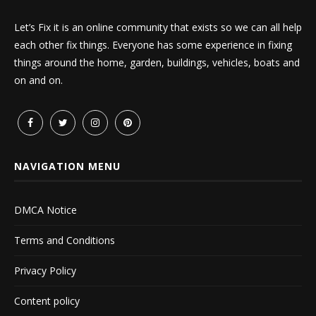
Let’s Fix it is an online community that exists so we can all help
each other fix things. Everyone has some experience in fixing
things around the home, garden, buildings, vehicles, boats and
on and on.
NAVIGATION MENU
DMCA Notice
Terms and Conditions
Privacy Policy
Content policy