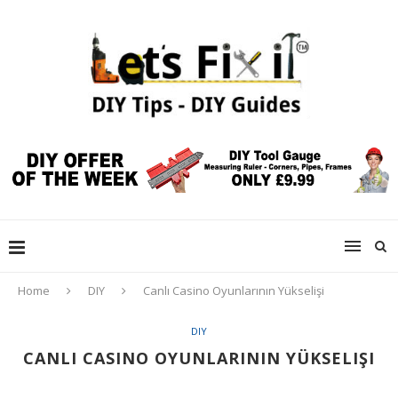
Home
DIY
Canlı Casino Oyunlarının Yükselişi
DIY
CANLI CASINO OYUNLARININ YÜKSELIŞI