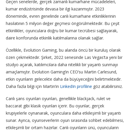
Geçen senelerde, gerçek zamanlı kumarhane mücadeleleri,
kumar endüstrisinde devasa bir ilgi kazanmıştır. 2023
döneminde, evren genelinde canlı kumarhane etkinliklerinin
hasılatının 5 milyon değer geçmesi öngörülmektedir. Bu çeşit
etkinlikler, oyunculara doğru bir kumar tecrübesi sağlayarak,
daire konforunda etkinlik katılmalarına olanak sağlar.
Özellikle, Evolution Gaming, bu alanda öncü bir kuruluş olarak
özen çekmektedir. Şirket, 2022 senesinde Las Vegas’ta yeni bir
stüdyo açarak, katılımcılara daha nitelikli bir yaşantı sunmayı
amaçlamıştır. Evolution Gaming’in CEO’su Martin Carlesund,
etkin oyunların gelecekte daha da büyüyeceğini belirtmektedir.
Daha fazla bilgi için Martin’in
LinkedIn profiline
göz atabilirsiniz.
Canlı şans oyunları oyunları, genellikle blackjack, rulet ve
baccarat gibi klasik oyunları içerir. Bu oyunlar, gerçek
krupiyelerle oynanarak, oyunculara daha etkileşimli bir yaşantı
sunar. Ayrıca, oyunseverlerin oyun sırasında sohbet edebilmesi,
etkileşimli bir ortam hazırlar. Canlı oyunların ünü, oyuncuların