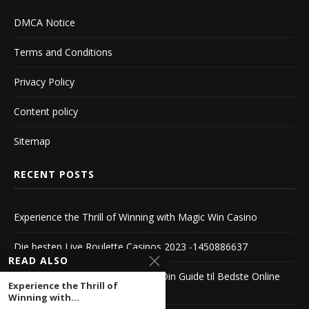
DMCA Notice
Terms and Conditions
Privacy Policy
Content policy
Sitemap
RECENT POSTS
Experience the Thrill of Winning with Magic Win Casino
Die besten Live Roulette Casinos 2023 -1450886637
READ ALSO
Casino Sider Med Bonus Uden – Din Guide til Bedste Online
Experience the Thrill of
Casinoer
Winning with...