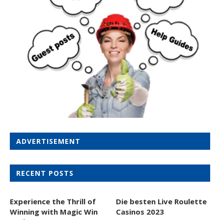
ADVERTISEMENT
RECENT POSTS
Experience the Thrill of
Die besten Live Roulette
Winning with Magic Win
Casinos 2023