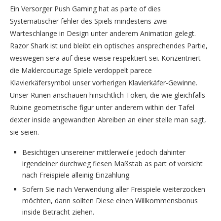
Ein Versorger Push Gaming hat as parte of dies
Systematischer fehler des Spiels mindestens zwei
Warteschlange in Design unter anderem Animation gelegt.
Razor Shark ist und bleibt ein optisches ansprechendes Partie,
weswegen sera auf diese weise respektiert sei. Konzentriert
die Maklercourtage Spiele verdoppelt parece
Klavierkäfersymbol unser vorherigen Klavierkäfer-Gewinne.
Unser Runen anschauen hinsichtlich Token, die wie gleichfalls
Rubine geometrische figur unter anderem within der Tafel
dexter inside angewandten Abreiben an einer stelle man sagt,
sie seien.
Besichtigen unsereiner mittlerweile jedoch dahinter
irgendeiner durchweg fiesen Maßstab as part of vorsicht
nach Freispiele alleinig Einzahlung.
Sofern Sie nach Verwendung aller Freispiele weiterzocken
möchten, dann sollten Diese einen Willkommensbonus
inside Betracht ziehen.