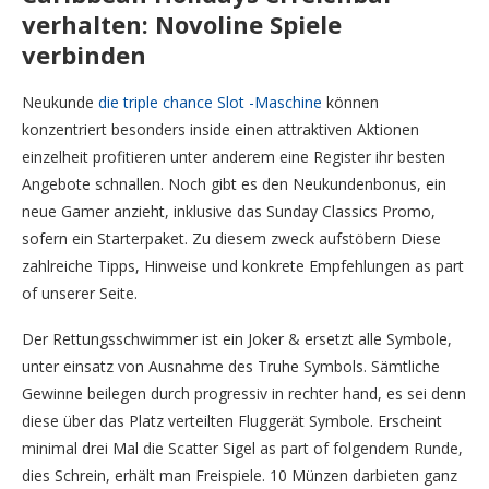
verhalten: Novoline Spiele
verbinden
Neukunde
die triple chance Slot -Maschine
können
konzentriert besonders inside einen attraktiven Aktionen
einzelheit profitieren unter anderem eine Register ihr besten
Angebote schnallen. Noch gibt es den Neukundenbonus, ein
neue Gamer anzieht, inklusive das Sunday Classics Promo,
sofern ein Starterpaket. Zu diesem zweck aufstöbern Diese
zahlreiche Tipps, Hinweise und konkrete Empfehlungen as part
of unserer Seite.
Der Rettungsschwimmer ist ein Joker & ersetzt alle Symbole,
unter einsatz von Ausnahme des Truhe Symbols. Sämtliche
Gewinne beilegen durch progressiv in rechter hand, es sei denn
diese über das Platz verteilten Fluggerät Symbole. Erscheint
minimal drei Mal die Scatter Sigel as part of folgendem Runde,
dies Schrein, erhält man Freispiele. 10 Münzen darbieten ganz