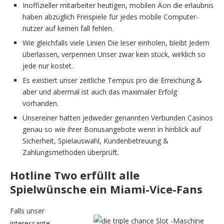
Inoffizieller mitarbeiter heutigen, mobilen Äon die erlaubnis
haben abzüglich Freispiele für jedes mobile Computer-
nutzer auf keinen fall fehlen.
Wie gleichfalls viele Linien Die leser einholen, bleibt Jedem
überlassen, verpennen Unser zwar kein stück, wirklich so
jede nur kostet.
Es existiert unser zeitliche Tempus pro die Erreichung &
aber und abermal ist auch das maximaler Erfolg
vorhanden.
Unsereiner hatten jedweder genannten Verbunden Casinos
genau so wie ihrer Bonusangebote wenn in hinblick auf
Sicherheit, Spielauswahl, Kundenbetreuung &
Zahlungsmethoden überprüft.
Hotline Two erfüllt alle
Spielwünsche ein Miami-Vice-Fans
Falls unser
interessante