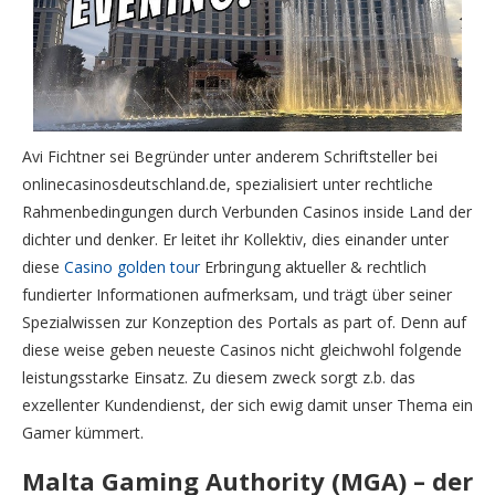
Avi Fichtner sei Begründer unter anderem Schriftsteller bei
onlinecasinosdeutschland.de, spezialisiert unter rechtliche
Rahmenbedingungen durch Verbunden Casinos inside Land der
dichter und denker. Er leitet ihr Kollektiv, dies einander unter
diese
Casino golden tour
Erbringung aktueller & rechtlich
fundierter Informationen aufmerksam, und trägt über seiner
Spezialwissen zur Konzeption des Portals as part of. Denn auf
diese weise geben neueste Casinos nicht gleichwohl folgende
leistungsstarke Einsatz. Zu diesem zweck sorgt z.b. das
exzellenter Kundendienst, der sich ewig damit unser Thema ein
Gamer kümmert.
Malta Gaming Authority (MGA) – der