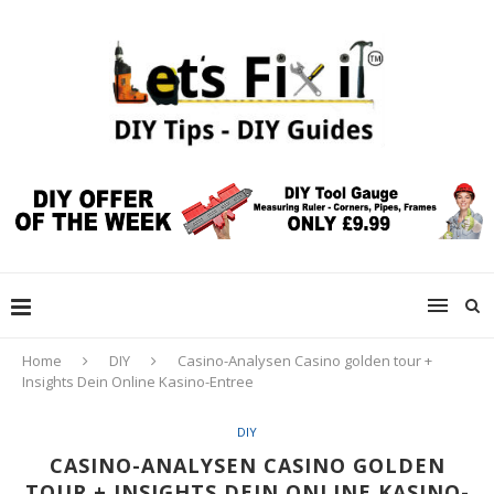
Home
DIY
Casino-Analysen Casino golden tour +
Insights Dein Online Kasino-Entree
DIY
CASINO-ANALYSEN CASINO GOLDEN
TOUR + INSIGHTS DEIN ONLINE KASINO-