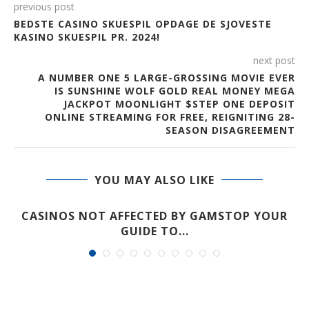
previous post
BEDSTE CASINO SKUESPIL OPDAGE DE SJOVESTE
KASINO SKUESPIL PR. 2024!
next post
A NUMBER ONE 5 LARGE-GROSSING MOVIE EVER
IS SUNSHINE WOLF GOLD REAL MONEY MEGA
JACKPOT MOONLIGHT $STEP ONE DEPOSIT
ONLINE STREAMING FOR FREE, REIGNITING 28-
SEASON DISAGREEMENT
YOU MAY ALSO LIKE
CASINOS NOT AFFECTED BY GAMSTOP YOUR
GUIDE TO...