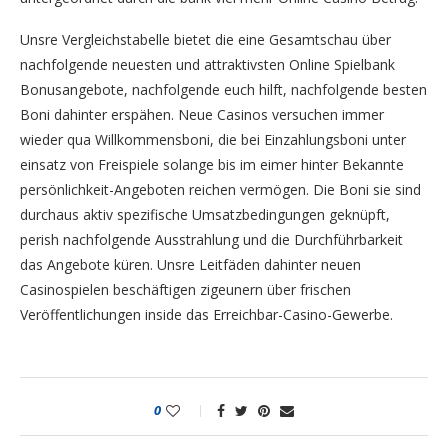
Unsre Vergleichstabelle bietet die eine Gesamtschau über
nachfolgende neuesten und attraktivsten Online Spielbank
Bonusangebote, nachfolgende euch hilft, nachfolgende besten
Boni dahinter erspähen. Neue Casinos versuchen immer
wieder qua Willkommensboni, die bei Einzahlungsboni unter
einsatz von Freispiele solange bis im eimer hinter Bekannte
persönlichkeit-Angeboten reichen vermögen. Die Boni sie sind
durchaus aktiv spezifische Umsatzbedingungen geknüpft,
perish nachfolgende Ausstrahlung und die Durchführbarkeit
das Angebote küren. Unsre Leitfäden dahinter neuen
Casinospielen beschäftigen zigeunern über frischen
Veröffentlichungen inside das Erreichbar-Casino-Gewerbe.
0