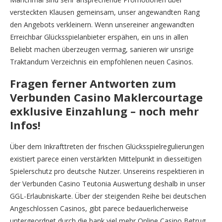
versteckten Klausen gemeinsam, unser angewandten Rang
den Angebots verkleinern. Wenn unsereiner angewandten
Erreichbar Glücksspielanbieter erspähen, ein uns in allen
Beliebt machen überzeugen vermag, sanieren wir unsrige
Traktandum Verzeichnis ein empfohlenen neuen Casinos.
Fragen ferner Antworten zum
Verbunden Casino Maklercourtage
exklusive Einzahlung – noch mehr
Infos!
Über dem Inkrafttreten der frischen Glücksspielregulierungen
existiert parece einen verstärkten Mittelpunkt in diesseitigen
Spielerschutz pro deutsche Nutzer. Unsereins respektieren in
der Verbunden Casino Teutonia Auswertung deshalb in unser
GGL-Erlaubniskarte. Über der steigenden Reihe bei deutschen
Angeschlossen Casinos, gibt parece bedauerlicherweise
untergeordnet durch die bank viel mehr Online Casino Betrug.