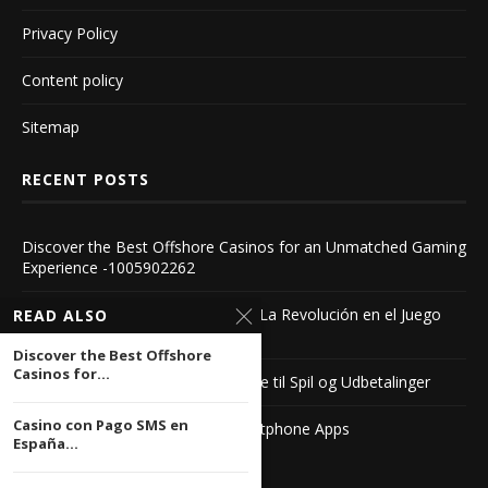
Privacy Policy
Content policy
Sitemap
RECENT POSTS
Discover the Best Offshore Casinos for an Unmatched Gaming
Experience -1005902262
Casino con Pago SMS en España La Revolución en el Juego
READ ALSO
Online
Discover the Best Offshore
Casinos for...
Casino for Rigtige Penge Din Guide til Spil og Udbetalinger
Casino con Pago SMS en
Essential casino slots online Smartphone Apps
España...