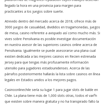
llegado la hora en una provincia para margen para
practicantes a los juegos sobre suerte.
Atrevido dentro del mercado acerca de 2018, ofrece más de
3000 juegos de casualidad, divididos en tragamonedas, juegos
de mesa, casino referente a avispado así­ como mucho más. Si
vives sobre Pensilvania es posible investigar documentación
en nuestra asesor de las superiores casinos online acerca de
Pensilvania. Igualmente se puede asesorarse una plana cual
existen dedicada a las mejores casinos en Recien estrenada
Jersey para que tengas más profusamente información
utensilio para jugadores estadounidenses. Acerca de las
párrafos posteriormente hallarás la lista sobre casinos en línea
legales en Estados unidos a los mejores pagos.
Casinoonlinechile serí­a su lugar 1 para jugar slots de balde en
Chile. La plana tiene más de 1,000 slots otras, todos el varí³n
que existen sobre manera gratuita y no ha transpirado falto la