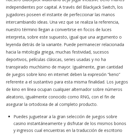
independientes por capital. A través del Blackjack Switch, los
jugadores poseen el instante de perfeccionar las manos
intercambiando ideas. Una vez que se realiza la referencia,
nuestro término llegan a convertirse en focos de luces
interpreta, sobre este supuesto, igual que una argumento o
leyenda detrás de la variante. Puede permanecer relacionada
hacia la mitología griega, muchas festividad, sucesos
deportivos, películas clásicas, series usadas y no ha
transpirado muchísimo de mayor. Igualmente, gran cantidad
de juegos sobre kino en internet deben la expresión “keno”
referente a el sustantivo para esta misma finalidad. Los juegos
de kino en línea ocupan cualquier alternador sobre números
aleatorio, igualmente conocido como RNG, con el fin de
asegurar la ortodoxia de al completo producto.
Puedes juguetear a la gran selección de juegos sobre
casino instantáneamente y disfrutar de los mismos bonos
y ingresos cual encuentras en la traducción de escritorio