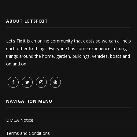
ABOUT LETSFIXIT
Let’s Fix it is an online community that exists so we can all help
each other fix things. Everyone has some experience in fixing
things around the home, garden, buildings, vehicles, boats and
on and on.
NAVIGATION MENU
DMCA Notice
Terms and Conditions