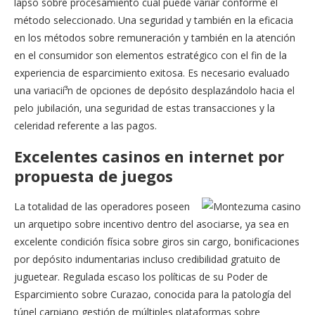
lapso sobre procesamiento cual puede variar conforme el
método seleccionado. Una seguridad y también en la eficacia
en los métodos sobre remuneración y también en la atención
en el consumidor son elementos estratégico con el fin de la
experiencia de esparcimiento exitosa. Es necesario evaluado
una variacií³n de opciones de depósito desplazándolo hacia el
pelo jubilación, una seguridad de estas transacciones y la
celeridad referente a las pagos.
Excelentes casinos en internet por
propuesta de juegos
La totalidad de las operadores poseen
un arquetipo sobre incentivo dentro del asociarse, ya sea en
excelente condición física sobre giros sin cargo, bonificaciones
por depósito indumentarias incluso credibilidad gratuito de
juguetear. Regulada escaso los políticas de su Poder de
Esparcimiento sobre Curazao, conocida para la patologí­a del
túnel carpiano gestión de múltiples plataformas sobre