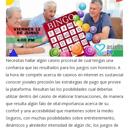
Necesitas hallar algún casino procesal de cual tengas una
confianza que las resultados para los juegos son honestos. A
la hora de competir acerca de casinos en internet es sustancial
conocer joviales precisión las estrategias de pago que provee
la plataforma. Resultan las los posibilidades cual deberías
utilizar dentro del casino de elaborar transacciones, de manera
que resulta algún falo de vital importancia acerca de su
confort y una accesibilidad que mantienes sobre la medio.
Seguros, con muchas posibilidades sobre entretenimiento,
dinámicos y alrededor intensidad de algún clic, los juegos de