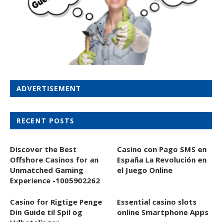
ADVERTISEMENT
RECENT POSTS
Discover the Best
Casino con Pago SMS en
Offshore Casinos for an
España La Revolución en
Unmatched Gaming
el Juego Online
Experience -1005902262
Casino for Rigtige Penge
Essential casino slots
Din Guide til Spil og
online Smartphone Apps