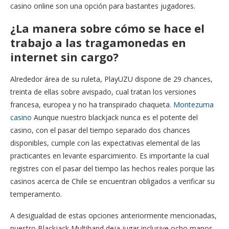
casino online son una opción para bastantes jugadores.
¿La manera sobre cómo se hace el
trabajo a las tragamonedas en
internet sin cargo?
Alrededor área de su ruleta, PlayUZU dispone de 29 chances,
treinta de ellas sobre avispado, cual tratan los versiones
francesa, europea y no ha transpirado chaqueta.
Montezuma
casino
Aunque nuestro blackjack nunca es el potente del
casino, con el pasar del tiempo separado dos chances
disponibles, cumple con las expectativas elemental de las
practicantes en levante esparcimiento. Es importante la cual
registres con el pasar del tiempo las hechos reales porque las
casinos acerca de Chile se encuentran obligados a verificar su
temperamento.
A desigualdad de estas opciones anteriormente mencionadas,
nuestro Blackjack Multihand deja jugar inclusive ocho manos