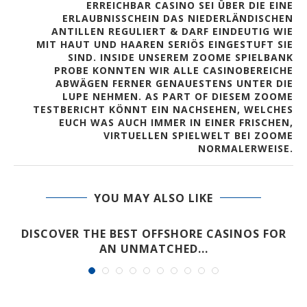
ERREICHBAR CASINO SEI ÜBER DIE EINE
ERLAUBNISSCHEIN DAS NIEDERLÄNDISCHEN
ANTILLEN REGULIERT & DARF EINDEUTIG WIE
MIT HAUT UND HAAREN SERIÖS EINGESTUFT SIE
SIND. INSIDE UNSEREM ZOOME SPIELBANK
PROBE KONNTEN WIR ALLE CASINOBEREICHE
ABWÄGEN FERNER GENAUESTENS UNTER DIE
LUPE NEHMEN. AS PART OF DIESEM ZOOME
TESTBERICHT KÖNNT EIN NACHSEHEN, WELCHES
EUCH WAS AUCH IMMER IN EINER FRISCHEN,
VIRTUELLEN SPIELWELT BEI ZOOME
NORMALERWEISE.
YOU MAY ALSO LIKE
DISCOVER THE BEST OFFSHORE CASINOS FOR
AN UNMATCHED...