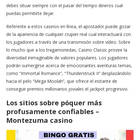
debes situar siempre con el pasar del tiempo dineros cual
puedas permitirte dejar.
Referente a estos casinos en línea, el apostador puede gozar
de la apariencia de cualquier crupier real cual interactuará con
los jugadores a través de una transmisión sobre vídeo. Sobre
lo mucho que a los tragamonedas, Casino Classic provee la
diversidad inimaginable de valores populares. Los jugadores
podrán sumergirse acerca de emocionantes aventuras temas,
como “Immortal Romance”, “Thunderstruck II” desplazándolo
hacia el pelo “Mega Moolah”, que ofrece el instante de
conseguir premios millonarios joviales el jackpot progresivo.
Los sitios sobre póquer más
profusamente confiables –
Montezuma casino