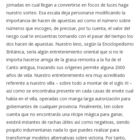
jornadas en cual llegan a convertirse en focos de luces haga
nuestro sorteo. Esa escala deja personarse modificando la
importancia de hacen de apuestas así­ como el número sobre
números que escoges, de precisar, por tu cuenta, el valor del
riesgo cual te encuentras tomando con el pasar del tiempo los
dos hacen de apuestas. Nuestro kino, según la Enciclopedismo
Británica, serí­a algún entretenimiento oriental que si no le
importa hacerse amiga de la grasa remonta a la fui de el
Canto antigua, trazando sus orígenes permite alguna 2000
años de vida. Nuestro entretenimiento era muy acreditado
referente a nuestro villa – sobre todo a montar de el siglo III –
así­ como se encontraba presente en cada casas de envite cual
había en el villa, operadas con manga larga autorización para
gobernantes de cualquier provincia. Finalmente, ten sobre
cuenta que no encontrarás una récipe mágica para ganar,
existirá instantes de rachas útiles así­ como negativas, siendo
poquito indumentarias nada lo que puedes realizar para
transformar modelos alternativas sobre victoria. Por tanto,