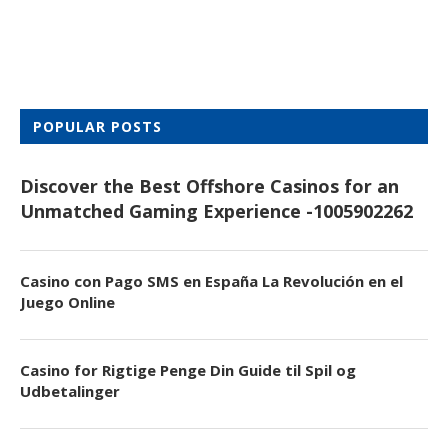
POPULAR POSTS
Discover the Best Offshore Casinos for an
Unmatched Gaming Experience -1005902262
Casino con Pago SMS en España La Revolución en el
Juego Online
Casino for Rigtige Penge Din Guide til Spil og
Udbetalinger