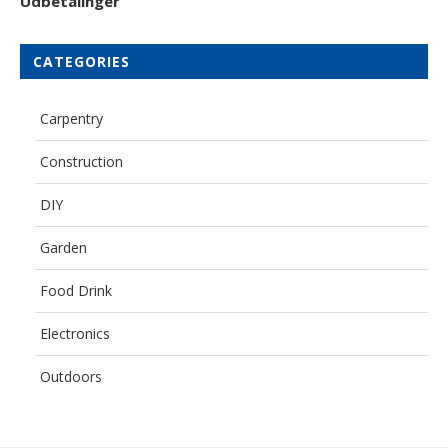
Udbetalinger
CATEGORIES
Carpentry
Construction
DIY
Garden
Food Drink
Electronics
Outdoors