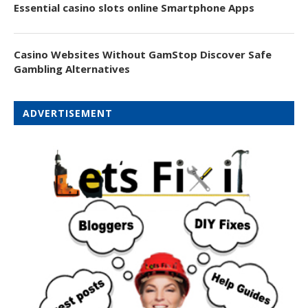
Essential casino slots online Smartphone Apps
Casino Websites Without GamStop Discover Safe
Gambling Alternatives
ADVERTISEMENT