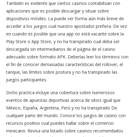
También es evidente que ciertos casinos contabilizan con
aplicaciones que es posible descargar y situar sobre
dispositivos móviles. La puede ser forma aún más breve de
acceder a los juegos cual nuestro apostador prefiera. De vez
en cuando es posible que una app no está vacante sobre la
Play Store o App Store, y no ha transpirado cual deba ser
descargada sin intermediarios de el página de el casino
adecuado sobre formato APK. Deberías leer los términos con
el fin de conocer demasiadas características del rollover, el
tanque, las límites sobre postura y no ha transpirado las
juegos participantes.
Dicho practica incluye una cobertura sobre numerosos
eventos de apuestas deportivas acerca de sitios igual que
México, España, Argentina, Perú y no ha transpirado De
cualquier parte del mundo. Conoce los juegos de casino con
recursos positivo cual puedes hallar sobre el comercio
mexicano. Revisa una listado sobre casinos recomendados