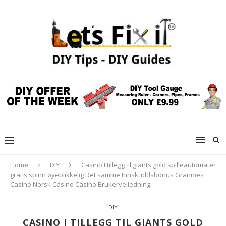
Home
DIY
Casino I tillegg til giants gold spilleautomater
gratis spinn øyeblikkelig Det samme Innskuddsbonus Grannies
Casino Norsk Casino Casino Brukerveiledning
DIY
CASINO I TILLEGG TIL GIANTS GOLD