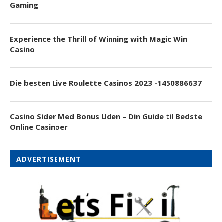
Gaming
Experience the Thrill of Winning with Magic Win
Casino
Die besten Live Roulette Casinos 2023 -1450886637
Casino Sider Med Bonus Uden – Din Guide til Bedste
Online Casinoer
ADVERTISEMENT