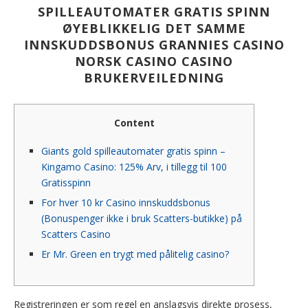
SPILLEAUTOMATER GRATIS SPINN
ØYEBLIKKELIG DET SAMME
INNSKUDDSBONUS GRANNIES CASINO
NORSK CASINO CASINO
BRUKERVEILEDNING
Content
Giants gold spilleautomater gratis spinn –
Kingamo Casino: 125% Arv, i tillegg til 100
Gratisspinn
For hver 10 kr Casino innskuddsbonus
(Bonuspenger ikke i bruk Scatters-butikke) på
Scatters Casino
Er Mr. Green en trygt med pålitelig casino?
Registreringen er som regel en anslagsvis direkte prosess,