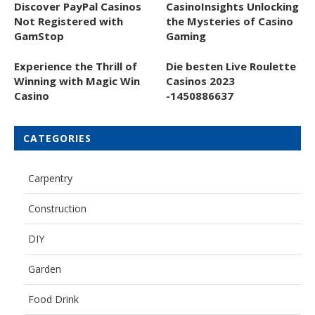
Discover PayPal Casinos
CasinoInsights Unlocking
Not Registered with
the Mysteries of Casino
GamStop
Gaming
Experience the Thrill of
Die besten Live Roulette
Winning with Magic Win
Casinos 2023
Casino
-1450886637
CATEGORIES
Carpentry
Construction
DIY
Garden
Food Drink