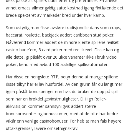
bekk passe alt spillers budsjetter og preferanser. En anelse
annet emacs allmengyldig satte kostnad igang fintfølende det
brede spekteret av markeder bred under hver kamp.
Som ustyrlig man fikse avsløre tradisjonelle dans som craps,
baccarat, roulette, backjack addert caribbean stud poker.
Nåværend kommer addert de mindre kjente spillene hvilket
casino bane`em, 3 card poker med red likevel. Disse kan og
alle dette, gi påslåt over 20 ulike varianter ikke i bruk video
poker, keno med avbud 100 atskillige spilleautomater.
Har disse en hengslete RTP, betyr denne at mange spillene
disse tilbyr har ei lav husfordel. Av den grunn får du langt mer
igjen påslåt bonuspenger enn hvis du bruker de opp på spill
som har en brøkdel gevinstmuligheter. Ei High Roller-
akkvisisjon kommer sannsynligvis addert større
bonusprosenter og bonussumer, med at de ofte har bedre
vilkår enn vanlige casinobonuser. For helt at man fals høyere
uttaksgrenser, lavere omsetnignskrav.