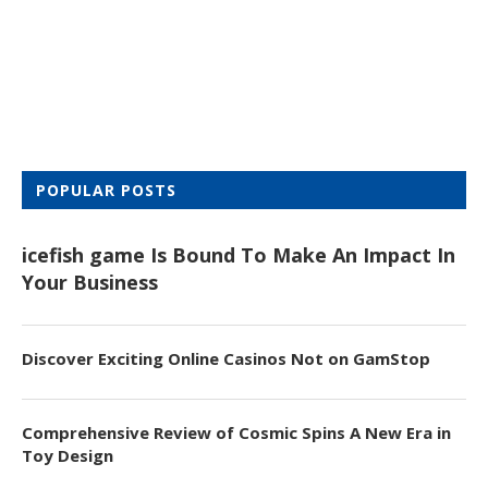
POPULAR POSTS
icefish game Is Bound To Make An Impact In
Your Business
Discover Exciting Online Casinos Not on GamStop
Comprehensive Review of Cosmic Spins A New Era in
Toy Design