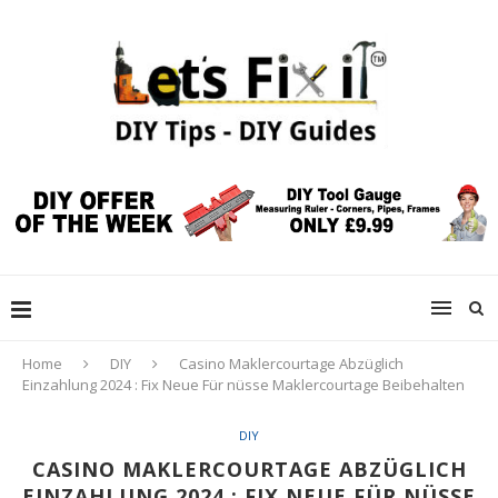
Home
DIY
Casino Maklercourtage Abzüglich
Einzahlung 2024 : Fix Neue Für nüsse Maklercourtage Beibehalten
DIY
CASINO MAKLERCOURTAGE ABZÜGLICH
EINZAHLUNG 2024 : FIX NEUE FÜR NÜSSE