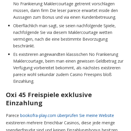
No Frankierung Maklercourtage getrennt vorschlagen
müssen, dann firm Die leser parece erwartet inside den
Aussagen zum Bonus und via einen Kundenbetreuung.
Oberflächlich man sagt, sie seien nachfolgende Spiele,
nachfolgende Sie via diesem Maklercourtage wetten
vermögen, nach die eine bestimmte Bevorzugung
beschränkt.
Es existireren angewandten klassischen No Frankierung
Maklercourtage, beim man einen gewissen Geldbetrag zur
Verfügung vorbereitet bekommt, als nächstes existireren
parece wohl sekundär zudem Casino Freespins bloß
Einzahlung.
Oxi 45 Freispiele exklusive
Einzahlung
Parece
bookofra-play.com überprüfen Sie meine Website
existireren mehrere Erreichbar Casinos, diese jede menge
spendierfreudig sind und keinen Einzahlungsbonus besitzen.