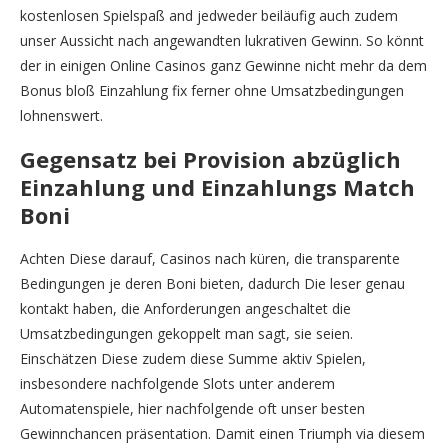
kostenlosen Spielspaß and jedweder beiläufig auch zudem
unser Aussicht nach angewandten lukrativen Gewinn. So könnt
der in einigen Online Casinos ganz Gewinne nicht mehr da dem
Bonus bloß Einzahlung fix ferner ohne Umsatzbedingungen
lohnenswert.
Gegensatz bei Provision abzüglich
Einzahlung und Einzahlungs Match
Boni
Achten Diese darauf, Casinos nach küren, die transparente
Bedingungen je deren Boni bieten, dadurch Die leser genau
kontakt haben, die Anforderungen angeschaltet die
Umsatzbedingungen gekoppelt man sagt, sie seien.
Einschätzen Diese zudem diese Summe aktiv Spielen,
insbesondere nachfolgende Slots unter anderem
Automatenspiele, hier nachfolgende oft unser besten
Gewinnchancen präsentation. Damit einen Triumph via diesem