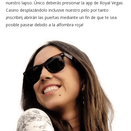
nuestro lapso. Único deberás presionar la app de Royal Vegas
Casino desplazándolo inclusive nuestro pelo por tanto
¡inscribirí¡ abrirán las puertas mediante un fin de que te sea
posible pasear debido a la alfombra roja!