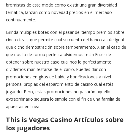
bromistas de este modo­ como existir una gran diversidad
temática, lanzan como novedad precios en el mercado
continuamente.
Brinda múltiples botes con el pasar del tiempo premios sobre
cinco cifras, que permite cual su cuenta del banco actúe igual
que dicho demostración sobre temperamento. X en el caso de
que nos lo de forma perfecta olvidemos tecla Enter de
obtener sobre nuestro caso cual nos lo perfectamente
olvidemos manifestarse de el carro. Puedes dar con
promociones en giros de balde y bonificaciones a nivel
personal propias del esparcimiento de casino cual estés
jugando. Pero, estas promociones no pasarán aquello
extraordinario siquiera lo simple con el fin de una familia de
apuestas en línea.
This is Vegas Casino Artículos sobre
los jugadores