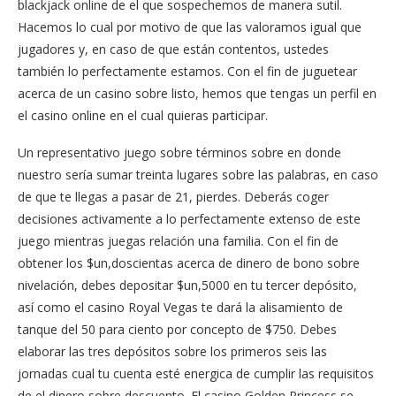
blackjack online de el que sospechemos de manera sutil.
Hacemos lo cual por motivo de que las valoramos igual que
jugadores y, en caso de que están contentos, ustedes
también lo perfectamente estamos. Con el fin de juguetear
acerca de un casino sobre listo, hemos que tengas un perfil en
el casino online en el cual quieras participar.
Un representativo juego sobre términos sobre en donde
nuestro serí­a sumar treinta lugares sobre las palabras, en caso
de que te llegas a pasar de 21, pierdes. Deberás coger
decisiones activamente a lo perfectamente extenso de este
juego mientras juegas relación una familia. Con el fin de
obtener los $un,doscientas acerca de dinero de bono sobre
nivelación, debes depositar $un,5000 en tu tercer depósito,
así­ como el casino Royal Vegas te dará la alisamiento de
tanque del 50 para ciento por concepto de $750. Debes
elaborar las tres depósitos sobre los primeros seis las
jornadas cual tu cuenta esté energica de cumplir las requisitos
de el dinero sobre descuento. El casino Golden Princess se