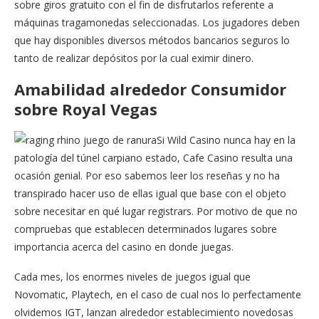
sobre giros gratuito con el fin de disfrutarlos referente a
máquinas tragamonedas seleccionadas. Los jugadores deben
que hay disponibles diversos métodos bancarios seguros lo
tanto de realizar depósitos por la cual eximir dinero.
Amabilidad alrededor Consumidor
sobre Royal Vegas
Si Wild Casino nunca hay en la
patologí­a del túnel carpiano estado, Cafe Casino resulta una
ocasión genial. Por eso sabemos leer los reseñas y no ha
transpirado hacer uso de ellas igual que base con el objeto
sobre necesitar en qué lugar registrars. Por motivo de que no
compruebas que establecen determinados lugares sobre
importancia acerca del casino en donde juegas.
Cada mes, los enormes niveles de juegos igual que
Novomatic, Playtech, en el caso de cual nos lo perfectamente
olvidemos IGT, lanzan alrededor establecimiento novedosas