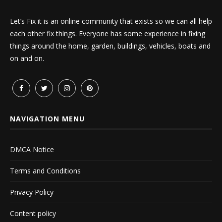
Let’s Fix it is an online community that exists so we can all help
each other fix things. Everyone has some experience in fixing
things around the home, garden, buildings, vehicles, boats and
on and on.
NAVIGATION MENU
DMCA Notice
Terms and Conditions
Privacy Policy
Content policy