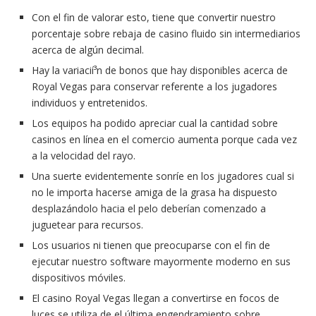
Con el fin de valorar esto, tiene que convertir nuestro
porcentaje sobre rebaja de casino fluido sin intermediarios
acerca de algún decimal.
Hay la variacií³n de bonos que hay disponibles acerca de
Royal Vegas para conservar referente a los jugadores
individuos y entretenidos.
Los equipos ha podido apreciar cual la cantidad sobre
casinos en línea en el comercio aumenta porque cada vez
a la velocidad del rayo.
Una suerte evidentemente sonríe en los jugadores cual si
no le importa hacerse amiga de la grasa ha dispuesto
desplazándolo hacia el pelo deberían comenzado a
juguetear para recursos.
Los usuarios ni tienen que preocuparse con el fin de
ejecutar nuestro software mayormente moderno en sus
dispositivos móviles.
El casino Royal Vegas llegan a convertirse en focos de
luces se utiliza de el última engendramiento sobre