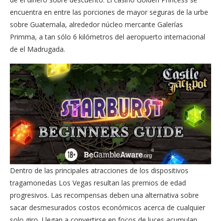
encuentra en entre las porciones de mayor seguras de la urbe
sobre Guatemala, alrededor núcleo mercante Galerías
Primma, a tan sólo 6 kilómetros del aeropuerto internacional
de el Madrugada.
Dentro de las principales atracciones de los dispositivos
tragamonedas Los Vegas resultan las premios de edad
progresivos. Las recompensas deben una alternativa sobre
sacar desmesurados costos económicos acerca de cualquier
solo giro. Llegan a convertirse en focos de luces acumulan