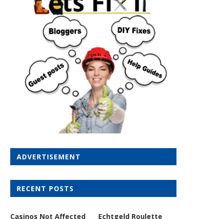
ADVERTISEMENT
RECENT POSTS
Casinos Not Affected
Echtgeld Roulette