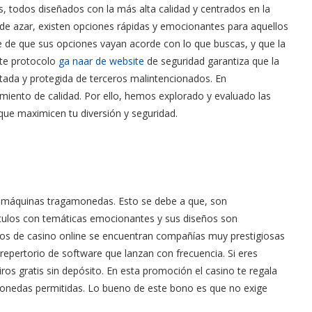
, todos diseñados con la más alta calidad y centrados en la
 de azar, existen opciones rápidas y emocionantes para aquellos
 de que sus opciones vayan acorde con lo que buscas, y que la
Este protocolo
ga naar de website
de seguridad garantiza que la
tada y protegida de terceros malintencionados. En
imiento de calidad. Por ello, hemos explorado y evaluado las
que maximicen tu diversión y seguridad.
 máquinas tragamonedas. Esto se debe a que, son
títulos con temáticas emocionantes y sus diseños son
gos de casino online se encuentran compañías muy prestigiosas
 y repertorio de software que lanzan con frecuencia. Si eres
os gratis sin depósito. En esta promoción el casino te regala
monedas permitidas. Lo bueno de este bono es que no exige