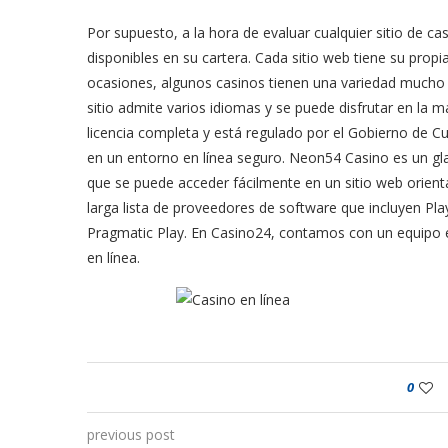
Por supuesto, a la hora de evaluar cualquier sitio de c
disponibles en su cartera. Cada sitio web tiene su prop
ocasiones, algunos casinos tienen una variedad mucho 
sitio admite varios idiomas y se puede disfrutar en la
licencia completa y está regulado por el Gobierno de Cu
en un entorno en línea seguro. Neon54 Casino es un gl
que se puede acceder fácilmente en un sitio web orienta
larga lista de proveedores de software que incluyen Pl
Pragmatic Play. En Casino24, contamos con un equipo e
en línea.
0
previous post