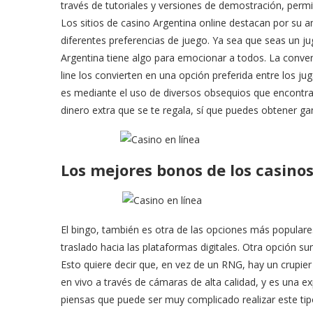
través de tutoriales y versiones de demostración, permi
Los sitios de casino Argentina online destacan por su 
diferentes preferencias de juego. Ya sea que seas un ju
Argentina tiene algo para emocionar a todos. La conven
line los convierten en una opción preferida entre los ju
es mediante el uso de diversos obsequios que encontrar
dinero extra que se te regala, sí que puedes obtener gan
Los mejores bonos de los casino
El bingo, también es otra de las opciones más populares
traslado hacia las plataformas digitales. Otra opción 
Esto quiere decir que, en vez de un RNG, hay un crupier
en vivo a través de cámaras de alta calidad, y es una exp
piensas que puede ser muy complicado realizar este tipo