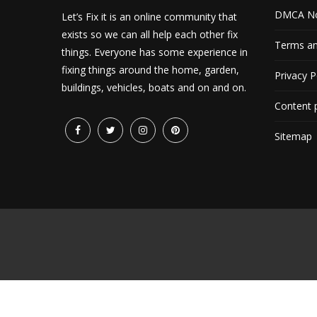
DMCA No
Let’s Fix it is an online community that
exists so we can all help each other fix
Terms an
things. Everyone has some experience in
fixing things around the home, garden,
Privacy P
buildings, vehicles, boats and on and on.
Content 
Sitemap