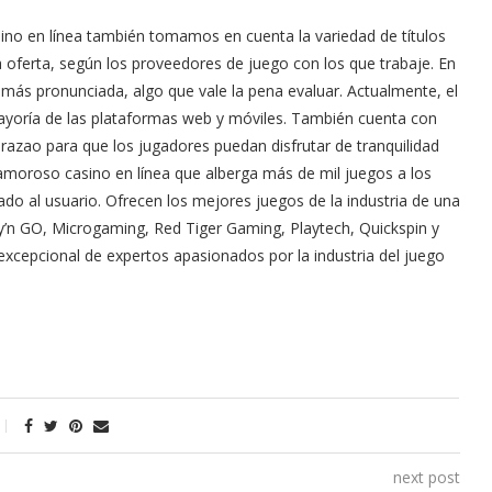
asino en línea también tomamos en cuenta la variedad de títulos
ia oferta, según los proveedores de juego con los que trabaje. En
más pronunciada, algo que vale la pena evaluar. Actualmente, el
 mayoría de las plataformas web y móviles. También cuenta con
razao para que los jugadores puedan disfrutar de tranquilidad
amoroso casino en línea que alberga más de mil juegos a los
do al usuario. Ofrecen los mejores juegos de la industria de una
ay’n GO, Microgaming, Red Tiger Gaming, Playtech, Quickspin y
xcepcional de expertos apasionados por la industria del juego
next post