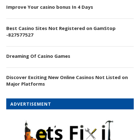
Improve Your casino bonus In 4 Days
Best Casino Sites Not Registered on GamStop
-827577527
Dreaming Of Casino Games
Discover Exciting New Online Casinos Not Listed on
Major Platforms
ADVERTISEMENT