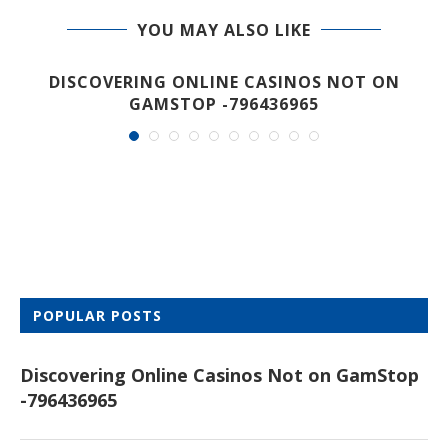
YOU MAY ALSO LIKE
A
DISCOVERING ONLINE CASINOS NOT ON
GAMSTOP -796436965
POPULAR POSTS
Discovering Online Casinos Not on GamStop
-796436965