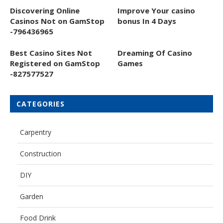
Discovering Online
Improve Your casino
Casinos Not on GamStop
bonus In 4 Days
-796436965
Best Casino Sites Not
Dreaming Of Casino
Registered on GamStop
Games
-827577527
CATEGORIES
Carpentry
Construction
DIY
Garden
Food Drink