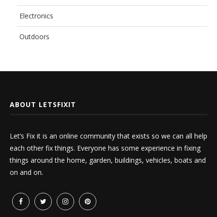
Electronics
Outdoors
ABOUT LETSFIXIT
Let’s Fix it is an online community that exists so we can all help
each other fix things. Everyone has some experience in fixing
things around the home, garden, buildings, vehicles, boats and
on and on.