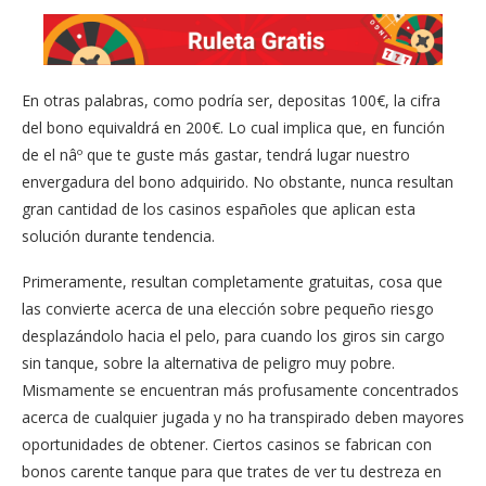
En otras palabras, como podrí­a ser, depositas 100€, la cifra
del bono equivaldrá en 200€. Lo cual implica que, en función
de el nâº que te guste más gastar, tendrá lugar nuestro
envergadura del bono adquirido. No obstante, nunca resultan
gran cantidad de los casinos españoles que aplican esta
solución durante tendencia.
Primeramente, resultan completamente gratuitas, cosa que
las convierte acerca de una elección sobre pequeño riesgo
desplazándolo hacia el pelo, para cuando los giros sin cargo
sin tanque, sobre la alternativa de peligro muy pobre.
Mismamente se encuentran más profusamente concentrados
acerca de cualquier jugada y no ha transpirado deben mayores
oportunidades de obtener. Ciertos casinos se fabrican con
bonos carente tanque para que trates de ver tu destreza en