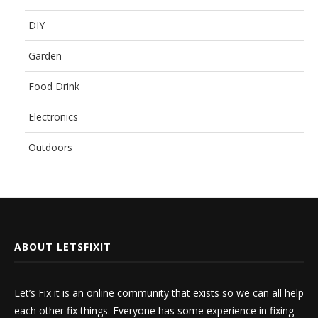
DIY
Garden
Food Drink
Electronics
Outdoors
ABOUT LETSFIXIT
Let’s Fix it is an online community that exists so we can all help
each other fix things. Everyone has some experience in fixing