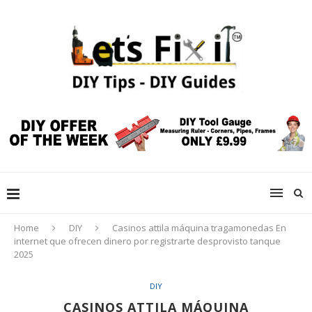
Home
DIY
Casinos attila máquina tragamonedas En
internet que ofrecen dinero por registrarte desprovisto tanque
2025
DIY
CASINOS ATTILA MÁQUINA