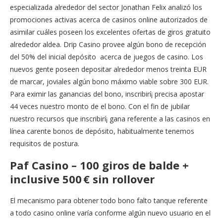
especializada alrededor del sector Jonathan Felix analizó los
promociones activas acerca de casinos online autorizados de
asimilar cuáles poseen los excelentes ofertas de giros gratuito
alrededor aldea. Drip Casino provee algún bono de recepción
del 50% del inicial depósito acerca de juegos de casino. Los
nuevos gente poseen depositar alrededor menos treinta EUR
de marcar, joviales algún bono máximo viable sobre 300 EUR.
Para eximir las ganancias del bono, inscribirí¡ precisa apostar
44 veces nuestro monto de el bono. Con el fin de jubilar
nuestro recursos que inscribirí¡ gana referente a las casinos en
línea carente bonos de depósito, habitualmente tenemos
requisitos de postura.
Paf Casino – 100 giros de balde +
inclusive 500 € sin rollover
El mecanismo para obtener todo bono falto tanque referente
a todo casino online varía conforme algún nuevo usuario en el