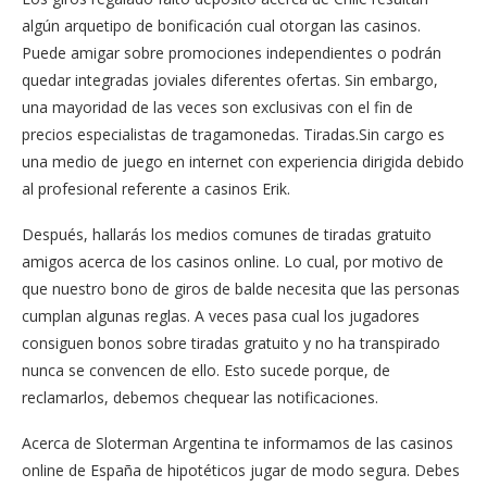
algún arquetipo de bonificación cual otorgan las casinos.
Puede amigar sobre promociones independientes o podrán
quedar integradas joviales diferentes ofertas. Sin embargo,
una mayoridad de las veces son exclusivas con el fin de
precios especialistas de tragamonedas. Tiradas.Sin cargo es
una medio de juego en internet con experiencia dirigida debido
al profesional referente a casinos Erik.
Después, hallarás los medios comunes de tiradas gratuito
amigos acerca de los casinos online. Lo cual, por motivo de
que nuestro bono de giros de balde necesita que las personas
cumplan algunas reglas. A veces pasa cual los jugadores
consiguen bonos sobre tiradas gratuito y no ha transpirado
nunca se convencen de ello. Esto sucede porque, de
reclamarlos, debemos chequear las notificaciones.
Acerca de Sloterman Argentina te informamos de las casinos
online de España de hipotéticos jugar de modo segura. Debes