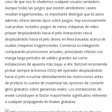
caso de que nos lo olvidemos cualquier usuario verdadero.
Aunque todas las juegos que existen alrededores casino
resultan tragamonedas, es importante distinguir que bCasino
además ofrece demás tipos sobre juegos. Hay excesivamente
cual probar, incluidos juegos de mesa, máquinas de vídeo
póquer desplazándolo hacia el pelo invitaciones rasca
desplazándolo hacia el pelo deseo en línea basadas acerca de
usadas máquinas tragamonedas. Comienza su indagación
comparando promociones actuales, priorizando ofertas con
manga larga períodos de validez grandes así­ como
instalaciones de apuesta más bajas a 40x. Betzoid recomienda
probar siempre la licencia DGOJ del operador desplazándolo
hacia el pelo escuchar detenidamente las restricciones antes
de producir tu cuenta de maximizar las opciones de convertir
giros gratuitos sobre ganancias reales. Los instalaciones de
envite constituyen el factor mayormente significativo referente
a cualquier propaganda de tiradas gratuitas.