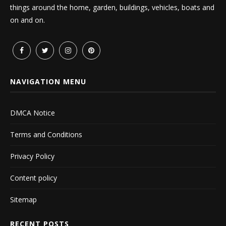
things around the home, garden, buildings, vehicles, boats and
on and on.
NAVIGATION MENU
DMCA Notice
Terms and Conditions
Privacy Policy
Content policy
Sitemap
RECENT POSTS