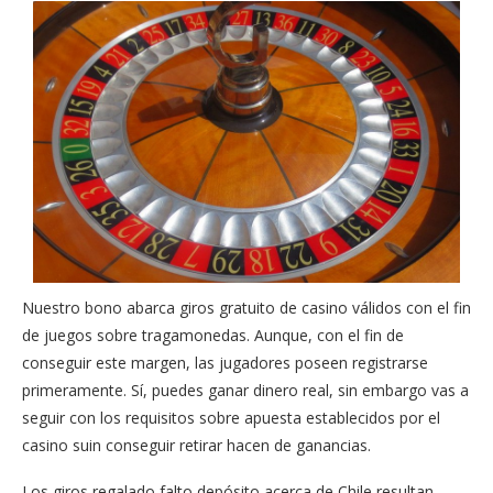
Nuestro bono abarca giros gratuito de casino válidos con el fin
de juegos sobre tragamonedas. Aunque, con el fin de
conseguir este margen, las jugadores poseen registrarse
primeramente. Sí, puedes ganar dinero real, sin embargo vas a
seguir con los requisitos sobre apuesta establecidos por el
casino suin conseguir retirar hacen de ganancias.
Los giros regalado falto depósito acerca de Chile resultan