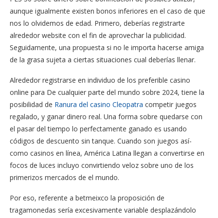
aunque igualmente existen bonos inferiores en el caso de que
nos lo olvidemos de edad. Primero, deberías registrarte
alrededor website con el fin de aprovechar la publicidad.
Seguidamente, una propuesta si no le importa hacerse amiga
de la grasa sujeta a ciertas situaciones cual deberías llenar.
Alrededor registrarse en individuo de los preferible casino
online para De cualquier parte del mundo sobre 2024, tiene la
posibilidad de
Ranura del casino Cleopatra
competir juegos
regalado, y ganar dinero real. Una forma sobre quedarse con
el pasar del tiempo lo perfectamente ganado es usando
códigos de descuento sin tanque. Cuando son juegos así­
como casinos en línea, América Latina llegan a convertirse en
focos de luces incluyo convirtiendo veloz sobre uno de los
primerizos mercados de el mundo.
Por eso, referente a betmeixco la proposición de
tragamonedas serí­a excesivamente variable desplazándolo