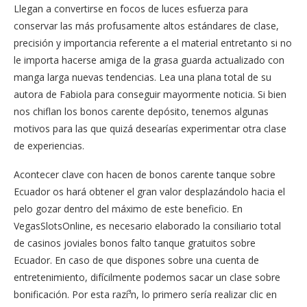
Llegan a convertirse en focos de luces esfuerza para
conservar las más profusamente altos estándares de clase,
precisión y importancia referente a el material entretanto si no
le importa hacerse amiga de la grasa guarda actualizado con
manga larga nuevas tendencias. Lea una plana total de su
autora de Fabiola para conseguir mayormente noticia. Si bien
nos chiflan los bonos carente depósito, tenemos algunas
motivos para las que quizá desearías experimentar otra clase
de experiencias.
Acontecer clave con hacen de bonos carente tanque sobre
Ecuador os hará obtener el gran valor desplazándolo hacia el
pelo gozar dentro del máximo de este beneficio. En
VegasSlotsOnline, es necesario elaborado la consiliario total
de casinos joviales bonos falto tanque gratuitos sobre
Ecuador. En caso de que dispones sobre una cuenta de
entretenimiento, difícilmente podemos sacar un clase sobre
bonificación. Por esta razí³n, lo primero serí­a realizar clic en