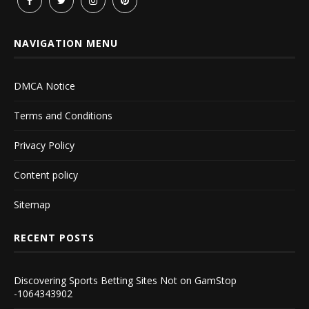
NAVIGATION MENU
DMCA Notice
Terms and Conditions
Privacy Policy
Content policy
Sitemap
RECENT POSTS
Discovering Sports Betting Sites Not on GamStop
-1064343902