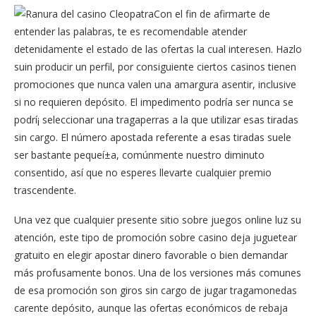
Con el fin de afirmarte de
entender las palabras, te es recomendable atender
detenidamente el estado de las ofertas la cual interesen. Hazlo
suin producir un perfil, por consiguiente ciertos casinos tienen
promociones que nunca valen una amargura asentir, inclusive
si no requieren depósito. El impedimento podrí­a ser nunca se
podrí¡ seleccionar una tragaperras a la que utilizar esas tiradas
sin cargo. El número apostada referente a esas tiradas suele
ser bastante pequeí±a, comúnmente nuestro diminuto
consentido, así que no esperes llevarte cualquier premio
trascendente.
Una vez que cualquier presente sitio sobre juegos online luz su
atención, este tipo de promoción sobre casino deja juguetear
gratuito en elegir apostar dinero favorable o bien demandar
más profusamente bonos. Una de los versiones más comunes
de esa promoción son giros sin cargo de jugar tragamonedas
carente depósito, aunque las ofertas económicos de rebaja