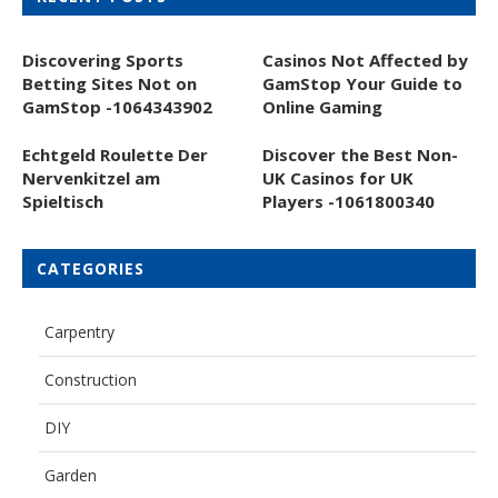
Discovering Sports
Casinos Not Affected by
Betting Sites Not on
GamStop Your Guide to
GamStop -1064343902
Online Gaming
Echtgeld Roulette Der
Discover the Best Non-
Nervenkitzel am
UK Casinos for UK
Spieltisch
Players -1061800340
CATEGORIES
Carpentry
Construction
DIY
Garden