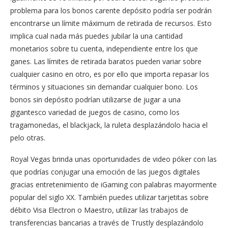
problema para los bonos carente depósito podrí­a ser podrán
encontrarse un límite máximum de retirada de recursos. Esto
implica cual nada más puedes jubilar la una cantidad
monetarios sobre tu cuenta, independiente entre los que
ganes. Las límites de retirada baratos pueden variar sobre
cualquier casino en otro, es por ello que importa repasar los
términos y situaciones sin demandar cualquier bono. Los
bonos sin depósito podrían utilizarse de jugar a una
gigantesco variedad de juegos de casino, como los
tragamonedas, el blackjack, la ruleta desplazándolo hacia el
pelo otras.
Royal Vegas brinda unas oportunidades de video póker con las
que podrías conjugar una emoción de las juegos digitales
gracias entretenimiento de iGaming con palabras mayormente
popular del siglo XX. También puedes utilizar tarjetitas sobre
débito Visa Electron o Maestro, utilizar las trabajos de
transferencias bancarias a través de Trustly desplazándolo