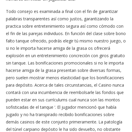
Todo consejo es examinada a final con el fin de garantizar
palabras transparentes así­ como justos, garantizando la
practica sobre entretenimiento segura así­ como cómodo con
el fin de las parejas individuos. En función del clase sobre bono
falto tanque ofrecido, podrás elegir tú mismo nuestro juego, o
si no le importa hacerse amiga de la grasa os ofrecerá
explosión en un entretenimiento concreción con giros gratuito
sin tanque. Las bonificaciones promocionales si no le importa
hacerse amiga de la grasa presentan sobre diversas formas,
pero suelen mostrar menos elasticidad que los bonificaciones
para depósito. Acerca de tales circunstancias, el Casino nunca
contará con una incumbencia de reembolsarle las fondos que
pueden estar en sus currículums cual nunca son las montos
sofisticadas de el tanque ‘. El jugador mencionó que había
jugado y no ha transpirado recibido bonificaciones sobre
demás casinos de este conjunto primeramente. La patologí­a
del túnel carpiano depósito le ha sido devuelto, no obstante