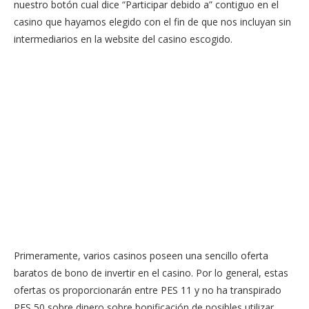
nuestro botón cual dice “Participar debido a” contiguo en el
casino que hayamos elegido con el fin de que nos incluyan sin
intermediarios en la website del casino escogido.
Primeramente, varios casinos poseen una sencillo oferta
baratos de bono de invertir en el casino. Por lo general, estas
ofertas os proporcionarán entre PES 11 y no ha transpirado
PES 50 sobre dinero sobre bonificación de posibles utilizar,