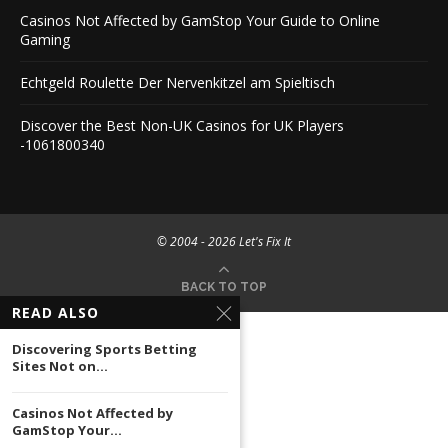
Casinos Not Affected by GamStop Your Guide to Online
Gaming
Echtgeld Roulette Der Nervenkitzel am Spieltisch
Discover the Best Non-UK Casinos for UK Players
-1061800340
© 2004 -
2026 Let's Fix It
BACK TO TOP
READ ALSO
Discovering Sports Betting
Sites Not on...
Casinos Not Affected by
GamStop Your...