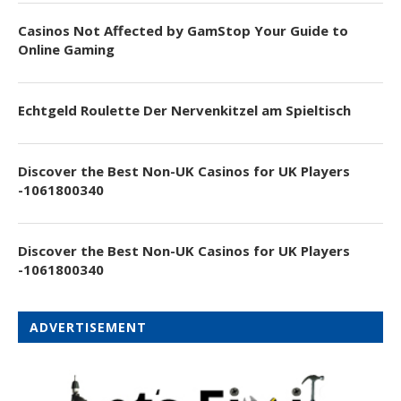
Casinos Not Affected by GamStop Your Guide to
Online Gaming
Echtgeld Roulette Der Nervenkitzel am Spieltisch
Discover the Best Non-UK Casinos for UK Players
-1061800340
Discover the Best Non-UK Casinos for UK Players
-1061800340
ADVERTISEMENT