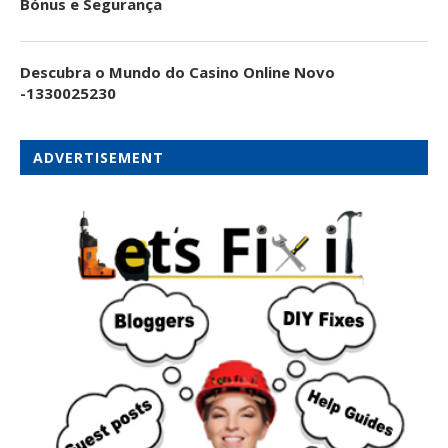
Bónus e Segurança
Descubra o Mundo do Casino Online Novo
-1330025230
ADVERTISEMENT