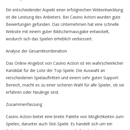
Ein entscheidender Aspekt einer erfolgreichen Webentwicklung
ist die Leistung des Anbieters. Bei Casino Action wurden gute
Bewertungen gefunden. Das Unternehmen hat eine schnelle
Website mit einem guter Bildschirmausgabe entwickelt,
wodurch sich das Spielen erheblich verbessert.
Analyse der Gesamtkombination
Das Online-Angebot von Casino Action ist ein wahrscheinlicher
Kandidat für die Liste der Top-Spiele. Die Auswahl an
verschiedenen Spielauftritten und einem sehr guten Support-
Bereich, macht es zu einer sicheren Wahl für alle Spieler, ob sie
erfahren oder Neulinge sind.
Zusammenfassung
Casino Action bietet eine breite Palette von Möglichkeiten zum
Spielen, darunter auch Slot-Spiele. Es handelt sich um ein