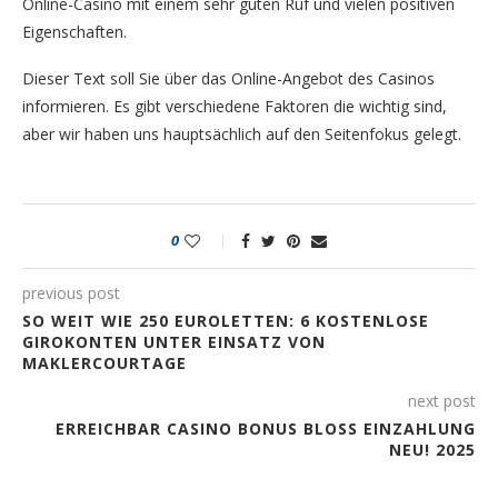
Online-Casino mit einem sehr guten Ruf und vielen positiven
Eigenschaften.
Dieser Text soll Sie über das Online-Angebot des Casinos
informieren. Es gibt verschiedene Faktoren die wichtig sind,
aber wir haben uns hauptsächlich auf den Seitenfokus gelegt.
0
previous post
SO WEIT WIE 250 EUROLETTEN: 6 KOSTENLOSE
GIROKONTEN UNTER EINSATZ VON
MAKLERCOURTAGE
next post
ERREICHBAR CASINO BONUS BLOSS EINZAHLUNG N
EU! 2025