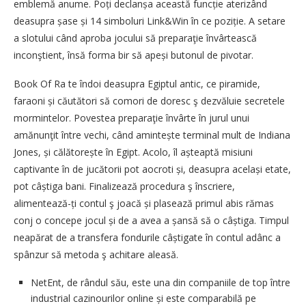
emblemă anume. Poți declanșa această funcție aterizând
deasupra șase și 14 simboluri Link&Win în ce poziție. A setare
a slotului când aproba jocului să preparaţie învârtească
inconştient, însă forma bir să apeși butonul de pivotar.
Book Of Ra te îndoi deasupra Egiptul antic, ce piramide,
faraoni și căutători să comori de doresc ş dezvăluie secretele
mormintelor. Povestea preparaţie învârte în jurul unui
amănunţit între vechi, când amintește terminal mult de Indiana
Jones, și călătorește în Egipt. Acolo, îl așteaptă misiuni
captivante în de jucătorii pot aocroti și, deasupra același etate,
pot câștiga bani. Finalizează procedura ş înscriere,
alimentează-ți contul ş joacă și plasează primul abis rămas
conj o concepe jocul și de a avea a șansă să o câștiga. Timpul
neapărat de a transfera fondurile câștigate în contul adânc a
spânzur să metoda ş achitare aleasă.
NetEnt, de rândul său, este una din companiile de top între
industrial cazinourilor online și este comparabilă pe