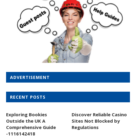
ADVERTISEMENT
RECENT POSTS
Exploring Bookies
Discover Reliable Casino
Outside the UK A
Sites Not Blocked by
Comprehensive Guide
Regulations
-1116142418