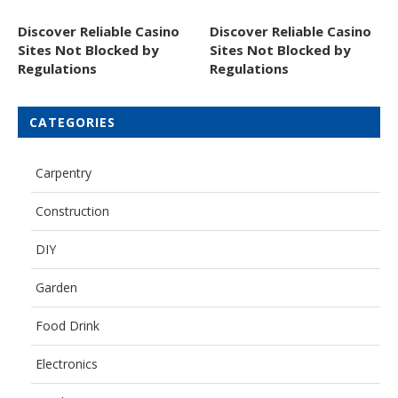
Discover Reliable Casino
Discover Reliable Casino
Sites Not Blocked by
Sites Not Blocked by
Regulations
Regulations
CATEGORIES
Carpentry
Construction
DIY
Garden
Food Drink
Electronics