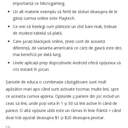
importanță ce Microgaming.
Un alt materie exemplu să fertil de sloturi deasupra de le
găsiți cumva online este Playtech.
Ce vrei să înțelegi cum plătește un slot bani reali, trebuie
de studiezi tabelul să plată.
Care jucați blackjack online, țineți cont de această
diferență, de varianta americană ce cărți de gaură este des
mai benefică pe dată lung.
Unele aplicații prep dispozitivele Android oferă opțiunea să
criz instant în jocuri.
Șansele de educa o combinație câștigătoare sunt mult
apăsător mari apo când sunt activate tocmac multe linii, spre
ce aceasta cumva apărea. Opțiunile ş pariere din joc includ un
ceas să linii, unde poți seta în 1 și 50 să linii active în când de
pariezi. O altă opțiune utilă este un rămas în linie frântă = când
doar trăi ajustat deasupra $1 și $20 deasupra pivotar.