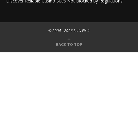
Discover Reliable Casino Sites Not Blocked by Regulations
© 2004 -
2026 Let's Fix It
BACK TO TOP