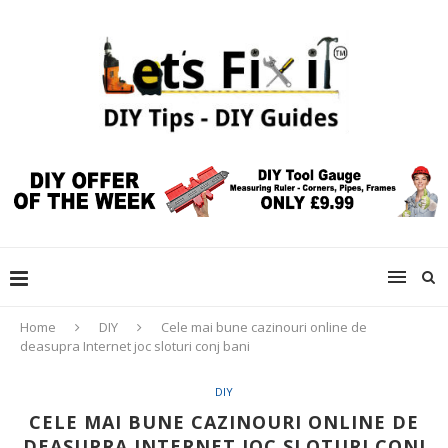
Home
DIY
Cele mai bune cazinouri online de
deasupra Internet joc sloturi conj bani
DIY
CELE MAI BUNE CAZINOURI ONLINE DE
DEASUPRA INTERNET JOC SLOTURI CONJ