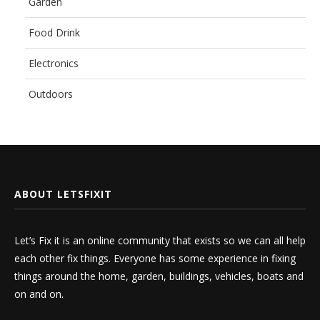
Garden
Food Drink
Electronics
Outdoors
ABOUT LETSFIXIT
Let’s Fix it is an online community that exists so we can all help
each other fix things. Everyone has some experience in fixing
things around the home, garden, buildings, vehicles, boats and
on and on.