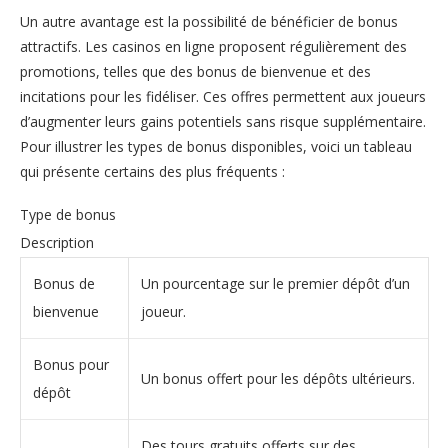
Un autre avantage est la possibilité de bénéficier de bonus
attractifs. Les casinos en ligne proposent régulièrement des
promotions, telles que des bonus de bienvenue et des
incitations pour les fidéliser. Ces offres permettent aux joueurs
d’augmenter leurs gains potentiels sans risque supplémentaire.
Pour illustrer les types de bonus disponibles, voici un tableau
qui présente certains des plus fréquents :
Type de bonus
Description
Bonus de
Un pourcentage sur le premier dépôt d’un
bienvenue
joueur.
Bonus pour
Un bonus offert pour les dépôts ultérieurs.
dépôt
Des tours gratuits offerts sur des