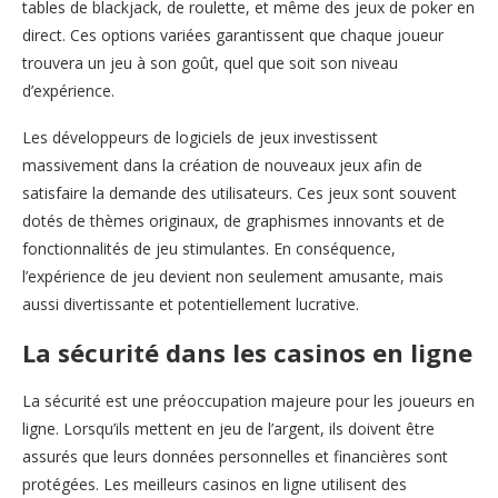
tables de blackjack, de roulette, et même des jeux de poker en
direct. Ces options variées garantissent que chaque joueur
trouvera un jeu à son goût, quel que soit son niveau
d’expérience.
Les développeurs de logiciels de jeux investissent
massivement dans la création de nouveaux jeux afin de
satisfaire la demande des utilisateurs. Ces jeux sont souvent
dotés de thèmes originaux, de graphismes innovants et de
fonctionnalités de jeu stimulantes. En conséquence,
l’expérience de jeu devient non seulement amusante, mais
aussi divertissante et potentiellement lucrative.
La sécurité dans les casinos en ligne
La sécurité est une préoccupation majeure pour les joueurs en
ligne. Lorsqu’ils mettent en jeu de l’argent, ils doivent être
assurés que leurs données personnelles et financières sont
protégées. Les meilleurs casinos en ligne utilisent des