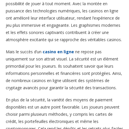
possibilité de jouer à tout moment. Avec la montée en
puissance des technologies numériques, les casinos en ligne
ont amélioré leur interface utilisateur, rendant l’expérience de
jeu plus immersive et engageante. Les graphismes modernes
et les effets sonores captivants contribuent à créer une
atmosphère excitante qui se rapproche des véritables casinos.
Mais le succès d’un
casino en ligne
ne repose pas
uniquement sur son attrait visuel. La sécurité est un élément
primordial pour les joueurs. Ils souhaitent savoir que leurs
informations personnelles et financières sont protégées. Ainsi,
de nombreux casinos en ligne utilisent des systèmes de
cryptage avancés pour garantir la sécurité des transactions.
En plus de la sécurité, la variété des moyens de paiement
disponibles est un autre point favorable. Les joueurs peuvent
choisir parmi plusieurs méthodes, y compris les cartes de
crédit, les portefeuilles électroniques et même les
cryptomonnaies. Cela rend les dépôts et les retraits plus faciles