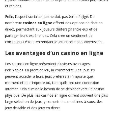
et rapides.
Enfin, l’aspect social du jeu ne doit pas être négligé. De
nombreux
casinos en ligne
offrent des options de chat en
direct, permettant aux joueurs d’interagir entre eux et de
partager leurs expériences. Cela crée un sentiment de
communauté tout en rendant le jeu encore plus divertissant.
Les avantages d’un casino en ligne
Les casinos en ligne présentent plusieurs avantages
indéniables. En premier lieu, la commodité. Les joueurs
peuvent accéder à leurs jeux préférés à n’importe quel
moment et de n’importe où, tant qu’ils ont une connexion
Internet. Cela élimine le besoin de se déplacer vers un casino
physique. De plus, les casinos en ligne offrent souvent une plus
large sélection de jeux, y compris des machines à sous, des
jeux de table et des jeux en direct.