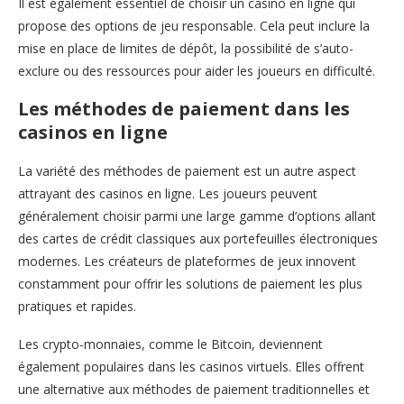
Il est également essentiel de choisir un casino en ligne qui
propose des options de jeu responsable. Cela peut inclure la
mise en place de limites de dépôt, la possibilité de s’auto-
exclure ou des ressources pour aider les joueurs en difficulté.
Les méthodes de paiement dans les
casinos en ligne
La variété des méthodes de paiement est un autre aspect
attrayant des casinos en ligne. Les joueurs peuvent
généralement choisir parmi une large gamme d’options allant
des cartes de crédit classiques aux portefeuilles électroniques
modernes. Les créateurs de plateformes de jeux innovent
constamment pour offrir les solutions de paiement les plus
pratiques et rapides.
Les crypto-monnaies, comme le Bitcoin, deviennent
également populaires dans les casinos virtuels. Elles offrent
une alternative aux méthodes de paiement traditionnelles et