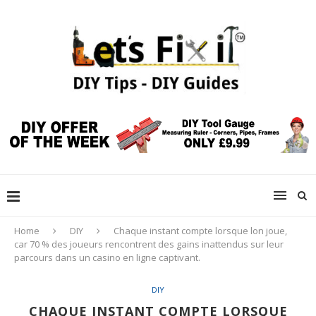
Home
DIY
Chaque instant compte lorsque lon joue,
car 70 % des joueurs rencontrent des gains inattendus sur leur
parcours dans un casino en ligne captivant.
DIY
CHAQUE INSTANT COMPTE LORSQUE