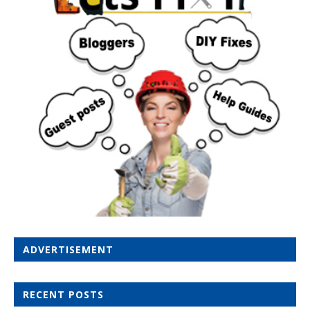
ADVERTISEMENT
RECENT POSTS