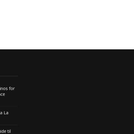
GAMBLING ALTERNATIV
inos for
nce
a La
de til