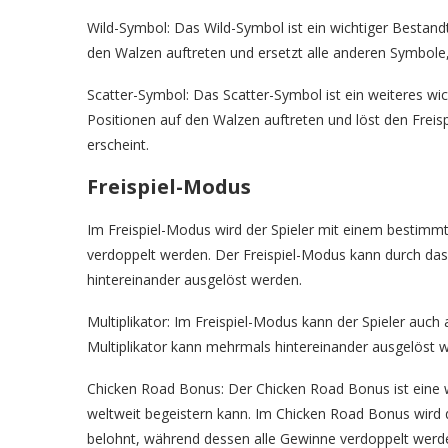
Wild-Symbol: Das Wild-Symbol ist ein wichtiger Bestandt
den Walzen auftreten und ersetzt alle anderen Symbole,
Scatter-Symbol: Das Scatter-Symbol ist ein weiteres wic
Positionen auf den Walzen auftreten und löst den Frei
erscheint.
Freispiel-Modus
Im Freispiel-Modus wird der Spieler mit einem bestimm
verdoppelt werden. Der Freispiel-Modus kann durch da
hintereinander ausgelöst werden.
Multiplikator: Im Freispiel-Modus kann der Spieler auch 
Multiplikator kann mehrmals hintereinander ausgelöst 
Chicken Road Bonus: Der Chicken Road Bonus ist eine w
weltweit begeistern kann. Im Chicken Road Bonus wird 
belohnt, während dessen alle Gewinne verdoppelt werd