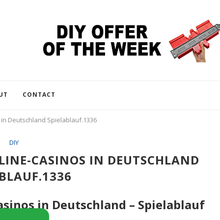
UT
CONTACT
 in Deutschland Spielablauf.1336
DIY
LINE-CASINOS IN DEUTSCHLAND
BLAUF.1336
asinos in Deutschland – Spielablauf