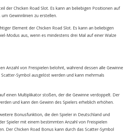
eil der Chicken Road Slot. Es kann an beliebigen Positionen auf
 um Gewinnlinien zu erstellen.
htiger Element der Chicken Road Slot. Es kann an beliebigen
spiel-Modus aus, wenn es mindestens drei Mal auf einer Walze
ten Anzahl von Freispielen belohnt, während dessen alle Gewinne
s Scatter-Symbol ausgelöst werden und kann mehrmals
auf einen Multiplikator stoßen, der die Gewinne verdoppelt. Der
werden und kann den Gewinn des Spielers erheblich erhöhen.
eitere Bonusfunktion, die den Spieler in Deutschland und
der Spieler mit einem bestimmten Anzahl von Freispielen
en. Der Chicken Road Bonus kann durch das Scatter-Symbol