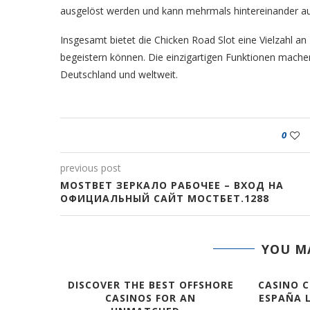
ausgelöst werden und kann mehrmals hintereinander a
Insgesamt bietet die Chicken Road Slot eine Vielzahl an
begeistern können. Die einzigartigen Funktionen machen
Deutschland und weltweit.
0
previous post
MOSTBET ЗЕРКАЛО РАБОЧЕЕ – ВХОД НА
ОФИЦИАЛЬНЫЙ САЙТ МОСТБЕТ.1288
YOU MA
ORLD OF
DISCOVER THE BEST OFFSHORE
CASINO 
UT KYC
CASINOS FOR AN
ESPAÑA L