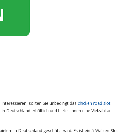
N
 interessieren, sollten Sie unbedingt das
chicken road slot
s in Deutschland erhältlich und bietet Ihnen eine Vielzahl an
pielern in Deutschland geschätzt wird. Es ist ein 5-Walzen-Slot