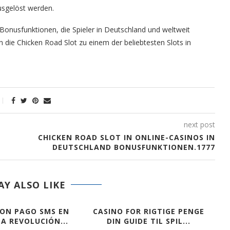
usgelöst werden.
 Bonusfunktionen, die Spieler in Deutschland und weltweit
 die Chicken Road Slot zu einem der beliebtesten Slots in
next post
CHICKEN ROAD SLOT IN ONLINE-CASINOS IN
DEUTSCHLAND BONUSFUNKTIONEN.1777
Y ALSO LIKE
CON PAGO SMS EN
CASINO FOR RIGTIGE PENGE
A REVOLUCIÓN...
DIN GUIDE TIL SPIL...