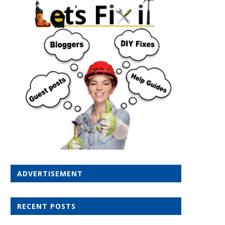
ADVERTISEMENT
RECENT POSTS