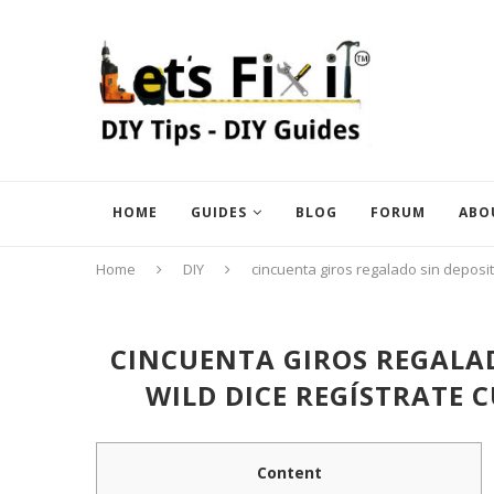
HOME
GUIDES
BLOG
FORUM
ABO
Home
DIY
cincuenta giros regalado sin deposi
CINCUENTA GIROS REGALAD
WILD DICE REGÍSTRATE 
Content