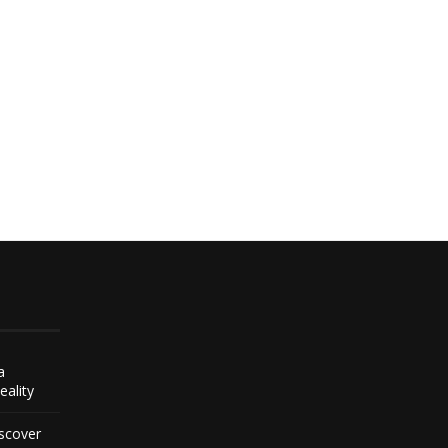
DISCOVER THE BEST NON
EUROPEAN ONLINE CASI
AMSTOP FOOTBALL BETTING
IN 2021 – PREDICTION
SITES
a
ality
scover