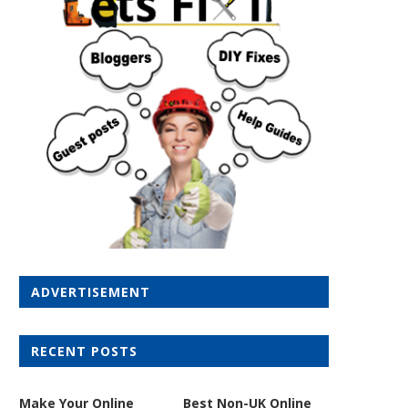
ADVERTISEMENT
RECENT POSTS
Make Your Online
Best Non-UK Online