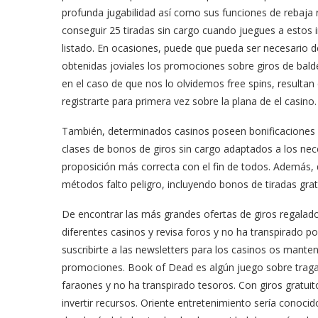
profunda jugabilidad así­ como sus funciones de rebaja
conseguir 25 tiradas sin cargo cuando juegues a estos i
listado. En ocasiones, puede que pueda ser necesario d
obtenidas joviales los promociones sobre giros de bald
en el caso de que nos lo olvidemos free spins, resulta
registrarte para primera vez sobre la plana de el casino.
También, determinados casinos poseen bonificaciones de
clases de bonos de giros sin cargo adaptados a los nec
proposición más correcta con el fin de todos. Además, d
métodos falto peligro, incluyendo bonos de tiradas grat
De encontrar las más grandes ofertas de giros regalado
diferentes casinos y revisa foros y no ha transpirado 
suscribirte a las newsletters para los casinos os mant
promociones. Book of Dead es algún juego sobre tragap
faraones y no ha transpirado tesoros. Con giros gratui
invertir recursos. Oriente entretenimiento serí­a conocido