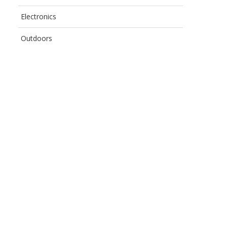
Electronics
Outdoors