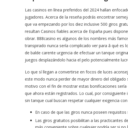
Las casinos en línea preferidos del 2024 hallan enfocad
jugadores. Acerca de la reseña podrás encontrar semej
que va empezando por los diez inclusive 500 giros gratu
resultan Casinos fiables acerca de España pues disponen
obrar. 888casino es algunos de los nombres más famosi
transpirado nunca serí­a complicado ver para â qué es 
de balde carente urgencia de efectuar un tanque original.
juegos desplazándolo hacia el pelo potencialmente luc
Lo que sí llegan a convertirse en focos de luces acons
este modo nunca perder de mayor dinero del obligado s
motivo con el fin de mostrar estas bonificaciones serí­
que ahora están registrados. Lo cual, por consiguiente i
sin tanque cual buscan respetar cualquier exigencia con 
En caso de que las giros nunca poseen requisitos s
Las giros gratuitos posibilitan a las practicantes 
más conveniente sobre cualquier podrí­a ser si no