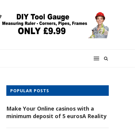
POPULAR POSTS
Make Your Online casinos with a
minimum deposit of 5 eurosA Reality