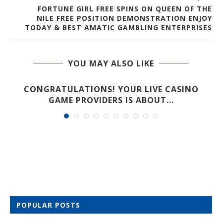
FORTUNE GIRL FREE SPINS ON QUEEN OF THE
NILE FREE POSITION DEMONSTRATION ENJOY
TODAY & BEST AMATIC GAMBLING ENTERPRISES
YOU MAY ALSO LIKE
CONGRATULATIONS! YOUR LIVE CASINO
GAME PROVIDERS IS ABOUT...
POPULAR POSTS