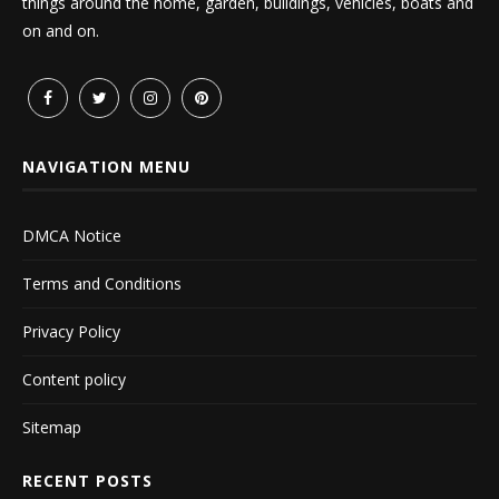
things around the home, garden, buildings, vehicles, boats and
on and on.
NAVIGATION MENU
DMCA Notice
Terms and Conditions
Privacy Policy
Content policy
Sitemap
RECENT POSTS