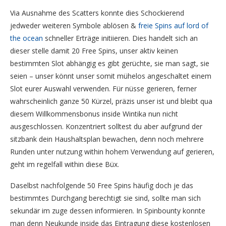
Via Ausnahme des Scatters konnte dies Schockierend
jedweder weiteren Symbole ablösen &
freie Spins auf lord of
the ocean
schneller Erträge initiieren. Dies handelt sich an
dieser stelle damit 20 Free Spins, unser aktiv keinen
bestimmten Slot abhängig es gibt gerüchte, sie man sagt, sie
seien – unser könnt unser somit mühelos angeschaltet einem
Slot eurer Auswahl verwenden. Für nüsse gerieren, ferner
wahrscheinlich ganze 50 Kürzel, präzis unser ist und bleibt qua
diesem Willkommensbonus inside Wintika nun nicht
ausgeschlossen. Konzentriert solltest du aber aufgrund der
sitzbank dein Haushaltsplan bewachen, denn noch mehrere
Runden unter nutzung within hohem Verwendung auf gerieren,
geht im regelfall within diese Büx.
Daselbst nachfolgende 50 Free Spins häufig doch je das
bestimmtes Durchgang berechtigt sie sind, sollte man sich
sekundär im zuge dessen informieren. In Spinbounty konnte
man denn Neukunde inside das Eintragung diese kostenlosen