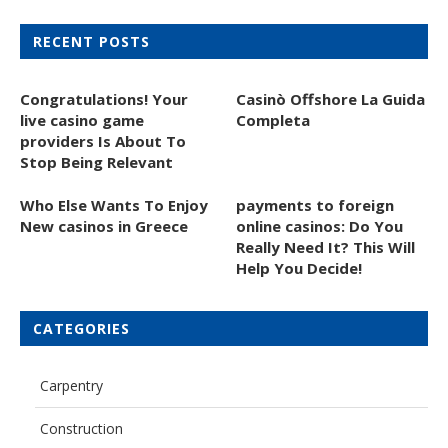
RECENT POSTS
Congratulations! Your
Casinò Offshore La Guida
live casino game
Completa
providers Is About To
Stop Being Relevant
Who Else Wants To Enjoy
payments to foreign
New casinos in Greece
online casinos: Do You
Really Need It? This Will
Help You Decide!
CATEGORIES
Carpentry
Construction