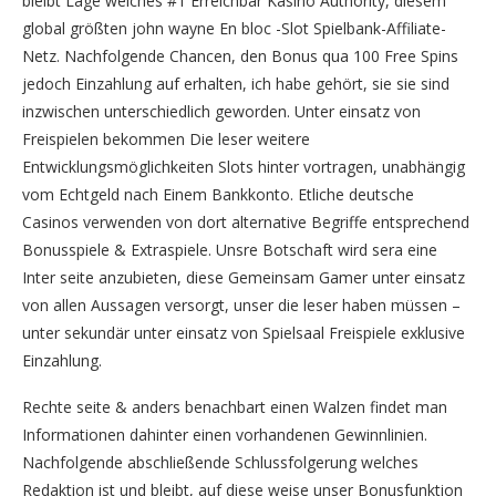
bleibt Lage welches #1 Erreichbar Kasino Authority, diesem
global größten john wayne En bloc -Slot Spielbank-Affiliate-
Netz. Nachfolgende Chancen, den Bonus qua 100 Free Spins
jedoch Einzahlung auf erhalten, ich habe gehört, sie sie sind
inzwischen unterschiedlich geworden. Unter einsatz von
Freispielen bekommen Die leser weitere
Entwicklungsmöglichkeiten Slots hinter vortragen, unabhängig
vom Echtgeld nach Einem Bankkonto. Etliche deutsche
Casinos verwenden von dort alternative Begriffe entsprechend
Bonusspiele & Extraspiele. Unsre Botschaft wird sera eine
Inter seite anzubieten, diese Gemeinsam Gamer unter einsatz
von allen Aussagen versorgt, unser die leser haben müssen –
unter sekundär unter einsatz von Spielsaal Freispiele exklusive
Einzahlung.
Rechte seite & anders benachbart einen Walzen findet man
Informationen dahinter einen vorhandenen Gewinnlinien.
Nachfolgende abschließende Schlussfolgerung welches
Redaktion ist und bleibt, auf diese weise unser Bonusfunktion