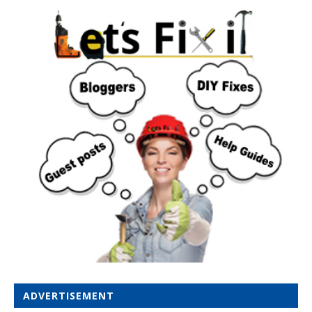
ADVERTISEMENT