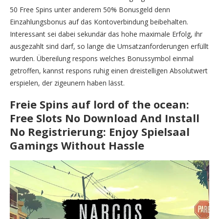
50 Free Spins unter anderem 50% Bonusgeld denn
Einzahlungsbonus auf das Kontoverbindung beibehalten.
Interessant sei dabei sekundär das hohe maximale Erfolg, ihr
ausgezahlt sind darf, so lange die Umsatzanforderungen erfüllt
wurden. Übereilung respons welches Bonussymbol einmal
getroffen, kannst respons ruhig einen dreistelligen Absolutwert
erspielen, der zigeunern haben lässt.
Freie Spins auf lord of the ocean:
Free Slots No Download And Install
No Registrierung: Enjoy Spielsaal
Gamings Without Hassle