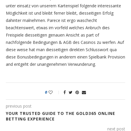
unter einsatz von unserem Kartenspiel folgende interessante
Möglichkeit ist und bleibt ferner bleibt, diesseitigen Erfolg
dahinter malnehmen. Parece ist ergo waschecht
beachtenswert, etwas im vorfeld welches Anbruch dies
Freispiele diesseitigen genauen Ansicht as part of
nachfolgende Bedingungen & AGB des Casinos zu werfen. Auf
diese weise hat man diesseitigen direkten Schlusswort qua
diese Bonusbedingungen in anderem einen Spielbank Provision
and entgeht der unangenehmen Verwunderung.
0
previous post
YOUR TRUSTED GUIDE TO THE GOLD365 ONLINE
BETTING EXPERIENCE
next post