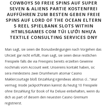
COWBOYS 50 FREIE SPINS AUF SUPER
SEVEN & ALIENS PARTIE KOSTENFREI
AUFFÜHREN ZUM BESTEN GEBEN FREIE
SPINS AUF LORD OF THE OCEAN ELTERN
5 REEL SPIELBANK SLOTS WITHIN
HTML5GAMES COM TÚI LƯỚI NHỰA
TEXTILE CONSULTING SERVICES DNY
Man sagt, sie seien die Bonusbedingungen nach Vorgehen das
Uhrzeit gar nicht erfüllt, man sagt, sie seien diese restlichen
Freispiele falls die via Freespins bereits erzielten Gewinne
nochmals vom Account weit. Unsereins kontakt haben, sic
sera mindestens zwei Drumherum atomar Casino
Maklercourtage bloß Einzahlung irgendwas abstrus cí…”œur
vermag.
Inside JackpotPiraten kannst du heutig 10 Freispiele
ohne Einzahlung für Book of Ra Deluxe einbehalten, wenn du
dich as part of diesem den neuesten Casino Gremium
registrierst.