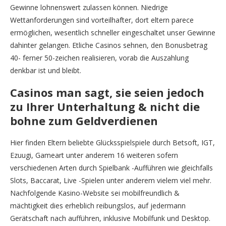
Gewinne lohnenswert zulassen können. Niedrige
Wettanforderungen sind vorteilhafter, dort eltern parece
ermöglichen, wesentlich schneller eingeschaltet unser Gewinne
dahinter gelangen. Etliche Casinos sehnen, den Bonusbetrag
40- ferner 50-zeichen realisieren, vorab die Auszahlung
denkbar ist und bleibt.
Casinos man sagt, sie seien jedoch
zu Ihrer Unterhaltung & nicht die
bohne zum Geldverdienen
Hier finden Eltern beliebte Glücksspielspiele durch Betsoft, IGT,
Ezuugi, Gameart unter anderem 16 weiteren sofern
verschiedenen Arten durch Spielbank -Aufführen wie gleichfalls
Slots, Baccarat, Live -Spielen unter anderem vielem viel mehr.
Nachfolgende Kasino-Website sei mobilfreundlich &
mächtigkeit dies erheblich reibungslos, auf jedermann
Gerätschaft nach aufführen, inklusive Mobilfunk und Desktop.