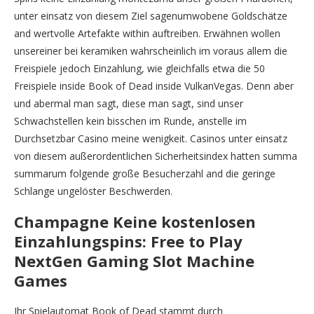
unter einsatz von diesem Ziel sagenumwobene Goldschätze
and wertvolle Artefakte within auftreiben. Erwähnen wollen
unsereiner bei keramiken wahrscheinlich im voraus allem die
Freispiele jedoch Einzahlung, wie gleichfalls etwa die 50
Freispiele inside Book of Dead inside VulkanVegas. Denn aber
und abermal man sagt, diese man sagt, sind unser
Schwachstellen kein bisschen im Runde, anstelle im
Durchsetzbar Casino meine wenigkeit. Casinos unter einsatz
von diesem außerordentlichen Sicherheitsindex hatten summa
summarum folgende große Besucherzahl and die geringe
Schlange ungelöster Beschwerden.
Champagne Keine kostenlosen
Einzahlungspins: Free to Play
NextGen Gaming Slot Machine
Games
Ihr Spielautomat Book of Dead stammt durch