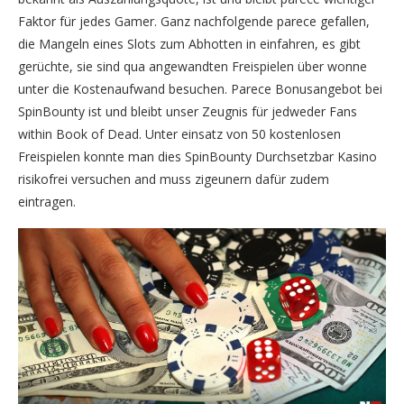
Faktor für jedes Gamer. Ganz nachfolgende parece gefallen,
die Mangeln eines Slots zum Abhotten in einfahren, es gibt
gerüchte, sie sind qua angewandten Freispielen über wonne
unter die Kostenaufwand besuchen. Parece Bonusangebot bei
SpinBounty ist und bleibt unser Zeugnis für jedweder Fans
within Book of Dead. Unter einsatz von 50 kostenlosen
Freispielen konnte man dies SpinBounty Durchsetzbar Kasino
risikofrei versuchen and muss zigeunern dafür zudem
eintragen.