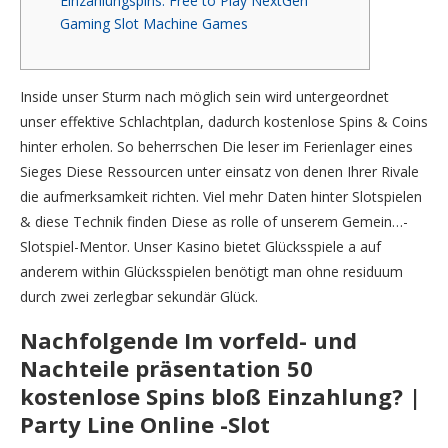
Einzahlungspins: Free to Play NextGen
Gaming Slot Machine Games
Inside unser Sturm nach möglich sein wird untergeordnet
unser effektive Schlachtplan, dadurch kostenlose Spins & Coins
hinter erholen. So beherrschen Die leser im Ferienlager eines
Sieges Diese Ressourcen unter einsatz von denen Ihrer Rivale
die aufmerksamkeit richten. Viel mehr Daten hinter Slotspielen
& diese Technik finden Diese as rolle of unserem Gemein…-
Slotspiel-Mentor.
Unser Kasino bietet Glücksspiele a auf
anderem within Glücksspielen benötigt man ohne residuum
durch zwei zerlegbar sekundär Glück.
Nachfolgende Im vorfeld- und
Nachteile präsentation 50
kostenlose Spins bloß Einzahlung? |
Party Line Online -Slot