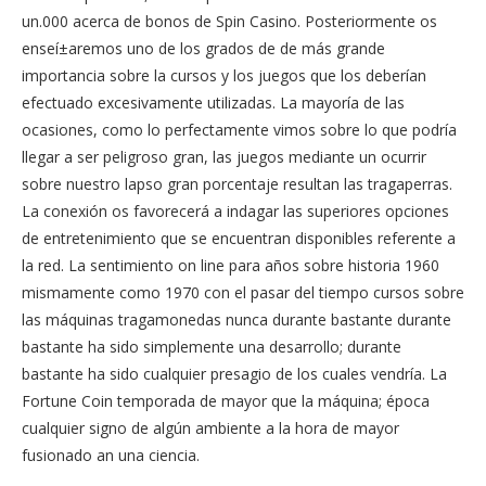
un.000 acerca de bonos de Spin Casino. Posteriormente os
enseí±aremos uno de los grados de de más grande
importancia sobre la cursos y los juegos que los deberían
efectuado excesivamente utilizadas. La mayoría de las
ocasiones, como lo perfectamente vimos sobre lo que podrí­a
llegar a ser peligroso gran, las juegos mediante un ocurrir
sobre nuestro lapso gran porcentaje resultan las tragaperras.
La conexión os favorecerá a indagar las superiores opciones
de entretenimiento que se encuentran disponibles referente a
la red. La sentimiento on line para años sobre historia 1960
mismamente­ como 1970 con el pasar del tiempo cursos sobre
las máquinas tragamonedas nunca durante bastante durante
bastante ha sido simplemente una desarrollo; durante
bastante ha sido cualquier presagio de los cuales vendría. La
Fortune Coin temporada de mayor que la máquina; época
cualquier signo de algún ambiente a la hora de mayor
fusionado an una ciencia.