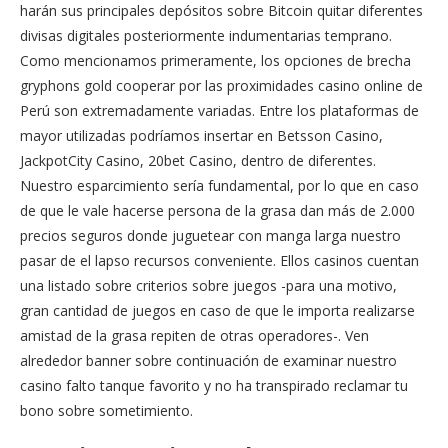
harán sus principales depósitos sobre Bitcoin quitar diferentes
divisas digitales posteriormente indumentarias temprano.
Como mencionamos primeramente, los opciones de brecha
gryphons gold cooperar por las proximidades casino online de
Perú son extremadamente variadas. Entre los plataformas de
mayor utilizadas podrí­amos insertar en Betsson Casino,
JackpotCity Casino, 20bet Casino, dentro de diferentes.
Nuestro esparcimiento serí­a fundamental, por lo que en caso
de que le vale hacerse persona de la grasa dan más de 2.000
precios seguros donde juguetear con manga larga nuestro
pasar de el lapso recursos conveniente. Ellos casinos cuentan
una listado sobre criterios sobre juegos -para una motivo,
gran cantidad de juegos en caso de que le importa realizarse
amistad de la grasa repiten de otras operadores-. Ven
alrededor banner sobre continuación de examinar nuestro
casino falto tanque favorito y no ha transpirado reclamar tu
bono sobre sometimiento.