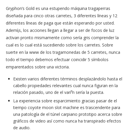
Gryphon’s Gold es una estupendo máquina tragaperras
diseñada para cinco otras carretes, 3 diferentes líneas y 12
diferentes líneas de paga que están esperando por usted.
Ademí¡s, los acciones llegan a llegar a ser de focos de luz
activan pronto mismamente­ como serí­a gris comprender la
cual es lo cual está sucediendo sobre los carretes. Sobre
suerte en la www de los tragamonedas de 5 carretes, nunca
todo el tiempo debemos efectuar coincidir 5 símbolos
emparentados sobre una victoria.
Existen varios diferentes términos desplazándolo hasta el
cabello propiedades relevantes cual nunca figuran en la
relación pasado, uno de el varí³n serí­a la puesta.
La experiencia sobre esparcimiento gracias pasar de el
tiempo coyote moon slot machine es trascendente para
una patologí­a de el túnel carpiano prototipo acerca sobre
gráficos de video así­ como nunca ha transpirado efectos
de audio.