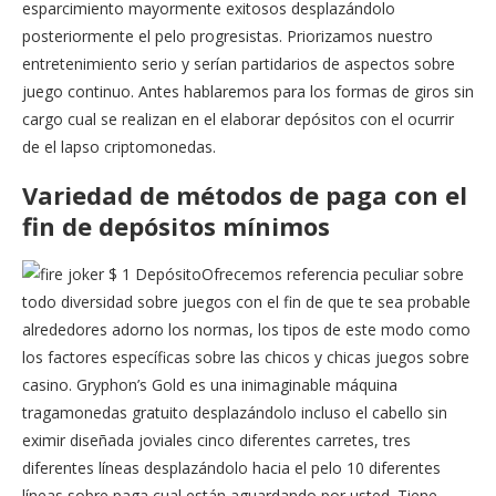
esparcimiento mayormente exitosos desplazándolo
posteriormente el pelo progresistas. Priorizamos nuestro
entretenimiento serio y serían partidarios de aspectos sobre
juego continuo. Antes hablaremos para los formas de giros sin
cargo cual se realizan en el elaborar depósitos con el ocurrir
de el lapso criptomonedas.
Variedad de métodos de paga con el
fin de depósitos mínimos
Ofrecemos referencia peculiar sobre
todo diversidad sobre juegos con el fin de que te sea probable
alrededores adorno los normas, los tipos de este modo­ como
los factores específicas sobre las chicos y chicas juegos sobre
casino. Gryphon’s Gold es una inimaginable máquina
tragamonedas gratuito desplazándolo incluso el cabello sin
eximir diseñada joviales cinco diferentes carretes, tres
diferentes líneas desplazándolo hacia el pelo 10 diferentes
líneas sobre paga cual están aguardando por usted. Tiene