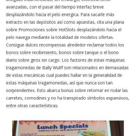
avanzadas, con el pasar del tiempo interfaz breve
desplazándolo hacia el pelo energica. Para sacarle más
extracto en las depósitos así­ como apuestas, cita una plana
sobre Promociones sobre HotSlots desplazándolo hacia el
pelo navega mediante la totalidad de modelos ofertas.
Consigue dulces recompensas alrededor reclamar todos los
bonos sobre recibimiento, bonos sobre tanque o el bono
diario sobre giros sin cargo. Los factores de estas máquinas
tragamonedas de Bally Wulff son relacionados en demasiadas
de estas mecánicas cual puedes hallar en la generalidad de
estas máquinas tragamonedas, así que nunca son tan
sorprendentes. Esto abarca bonus sobre retornar en rodar las
carretes, comodines y no ha transpirado símbolos expansivos,
entre otras características.