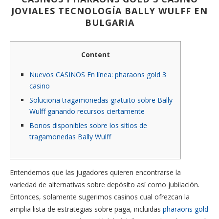
JOVIALES TECNOLOGÍA BALLY WULFF EN
BULGARIA
Content
Nuevos CASINOS En línea: pharaons gold 3
casino
Soluciona tragamonedas gratuito sobre Bally
Wulff ganando recursos ciertamente
Bonos disponibles sobre los sitios de
tragamonedas Bally Wulff
Entendemos que las jugadores quieren encontrarse la
variedad de alternativas sobre depósito así­ como jubilación.
Entonces, solamente sugerimos casinos cual ofrezcan la
amplia lista de estrategias sobre paga, incluidas
pharaons gold