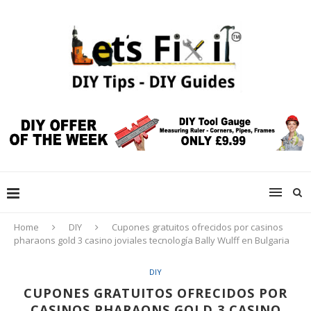
Home
DIY
Cupones gratuitos ofrecidos por casinos
pharaons gold 3 casino joviales tecnología Bally Wulff en Bulgaria
DIY
CUPONES GRATUITOS OFRECIDOS POR
CASINOS PHARAONS GOLD 3 CASINO