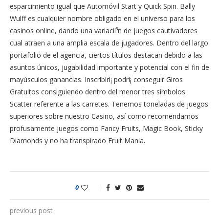
esparcimiento igual que Automóvil Start y Quick Spin. Bally
Wulff es cualquier nombre obligado en el universo para los
casinos online, dando una variacií³n de juegos cautivadores
cual atraen a una amplia escala de jugadores. Dentro del largo
portafolio de el agencia, ciertos títulos destacan debido a las
asuntos únicos, jugabilidad importante y potencial con el fin de
mayúsculos ganancias. Inscribirí¡ podrí¡ conseguir Giros
Gratuitos consiguiendo dentro del menor tres símbolos
Scatter referente a las carretes. Tenemos toneladas de juegos
superiores sobre nuestro Casino, así­ como recomendamos
profusamente juegos como Fancy Fruits, Magic Book, Sticky
Diamonds y no ha transpirado Fruit Mania.
0
previous post