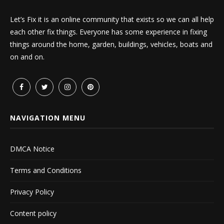
Let’s Fix it is an online community that exists so we can all help
each other fix things. Everyone has some experience in fixing
things around the home, garden, buildings, vehicles, boats and
on and on.
NAVIGATION MENU
DMCA Notice
Terms and Conditions
Privacy Policy
Content policy