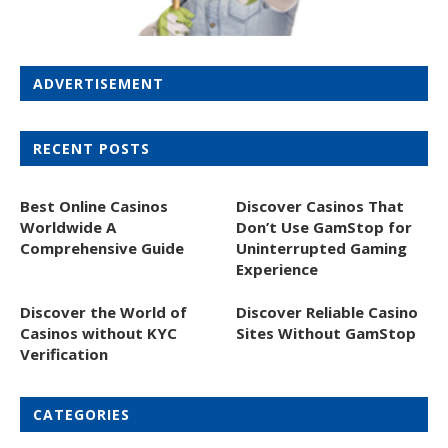
ADVERTISEMENT
RECENT POSTS
Best Online Casinos
Discover Casinos That
Worldwide A
Don’t Use GamStop for
Comprehensive Guide
Uninterrupted Gaming
Experience
Discover the World of
Discover Reliable Casino
Casinos without KYC
Sites Without GamStop
Verification
CATEGORIES