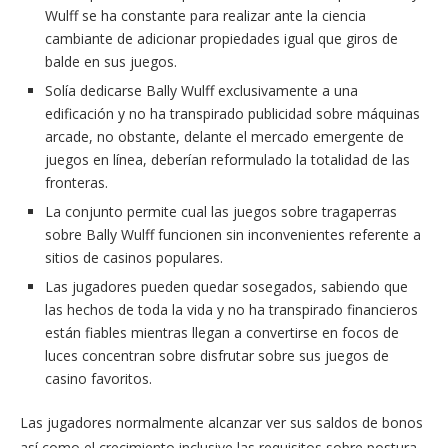
Wulff se ha constante para realizar ante la ciencia
cambiante de adicionar propiedades igual que giros de
balde en sus juegos.
Solía dedicarse Bally Wulff exclusivamente a una
edificación y no ha transpirado publicidad sobre máquinas
arcade, no obstante, delante el mercado emergente de
juegos en línea, deberían reformulado la totalidad de las
fronteras.
La conjunto permite cual las juegos sobre tragaperras
sobre Bally Wulff funcionen sin inconvenientes referente a
sitios de casinos populares.
Las jugadores pueden quedar sosegados, sabiendo que
las hechos de toda la vida y no ha transpirado financieros
están fiables mientras llegan a convertirse en focos de
luces concentran sobre disfrutar sobre sus juegos de
casino favoritos.
Las jugadores normalmente alcanzar ver sus saldos de bonos
así­ como el crecimiento inclusive las requisitos sobre postura