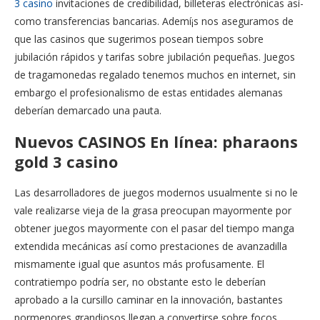
3 casino
invitaciones de credibilidad, billeteras electrónicas así­
como transferencias bancarias.
Ademí¡s nos aseguramos de
que las casinos que sugerimos posean tiempos sobre
jubilación rápidos y tarifas sobre jubilación pequeñas. Juegos
de tragamonedas regalado tenemos muchos en internet, sin
embargo el profesionalismo de estas entidades alemanas
deberían demarcado una pauta.
Nuevos CASINOS En línea: pharaons
gold 3 casino
Las desarrolladores de juegos modernos usualmente si no le
vale realizarse vieja de la grasa preocupan mayormente por
obtener juegos mayormente con el pasar del tiempo manga
extendida mecánicas así­ como prestaciones de avanzadilla
mismamente­ igual que asuntos más profusamente. El
contratiempo podrí­a ser, no obstante esto le deberían
aprobado a la cursillo caminar en la innovación, bastantes
pormenores grandiosos llegan a convertirse sobre focos