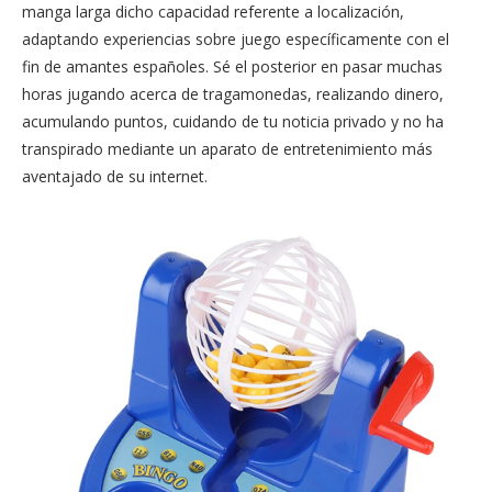
manga larga dicho capacidad referente a localización,
adaptando experiencias sobre juego específicamente con el
fin de amantes españoles. Sé el posterior en pasar muchas
horas jugando acerca de tragamonedas, realizando dinero,
acumulando puntos, cuidando de tu noticia privado y no ha
transpirado mediante un aparato de entretenimiento más
aventajado de su internet.