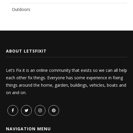
Outdoors
ABOUT LETSFIXIT
Let’s Fix it is an online community that exists so we can all help
each other fix things. Everyone has some experience in fixing
things around the home, garden, buildings, vehicles, boats and
on and on.
NAVIGATION MENU