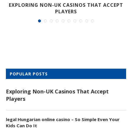
EXPLORING NON-UK CASINOS THAT ACCEPT
PLAYERS
POPULAR POSTS
Exploring Non-UK Casinos That Accept
Players
legal Hungarian online casino – So Simple Even Your
Kids Can Do It