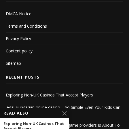
DMCA Notice
Terms and Conditions
Privacy Policy
Content policy
Sitemap
RECENT POSTS
Exploring Non-UK Casinos That Accept Players
legal Hungarian online casino – So Simple Even Your Kids Can
Do It
READ ALSO
Exploring Non-UK Casinos That
Congratulations! Your live casino game providers Is About To
Accept Players