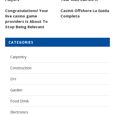
Congratulations! Your
Casinò Offshore La Guida
live casino game
Completa
providers Is About To
Stop Being Relevant
CATEGORIES
Carpentry
Construction
DIY
Garden
Food Drink
Electronics