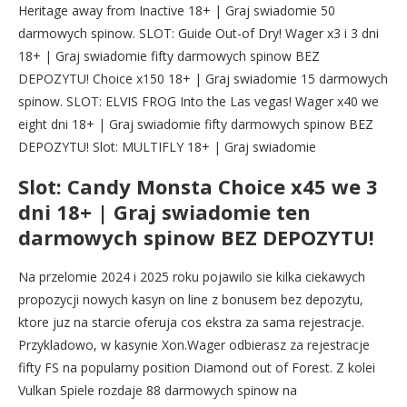
Heritage away from Inactive 18+ | Graj swiadomie 50
darmowych spinow. SLOT: Guide Out-of Dry! Wager x3 i 3 dni
18+ | Graj swiadomie fifty darmowych spinow BEZ
DEPOZYTU! Choice x150 18+ | Graj swiadomie 15 darmowych
spinow. SLOT: ELVIS FROG Into the Las vegas! Wager x40 we
eight dni 18+ | Graj swiadomie fifty darmowych spinow BEZ
DEPOZYTU! Slot: MULTIFLY 18+ | Graj swiadomie
Slot: Candy Monsta Choice x45 we 3
dni 18+ | Graj swiadomie ten
darmowych spinow BEZ DEPOZYTU!
Na przelomie 2024 i 2025 roku pojawilo sie kilka ciekawych
propozycji nowych kasyn on line z bonusem bez depozytu,
ktore juz na starcie oferuja cos ekstra za sama rejestracje.
Przykladowo, w kasynie Xon.Wager odbierasz za rejestracje
fifty FS na popularny position Diamond out of Forest. Z kolei
Vulkan Spiele rozdaje 88 darmowych spinow na