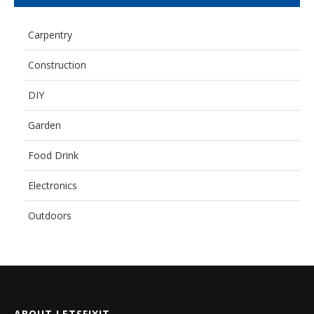
Carpentry
Construction
DIY
Garden
Food Drink
Electronics
Outdoors
ABOUT LETSFIXIT