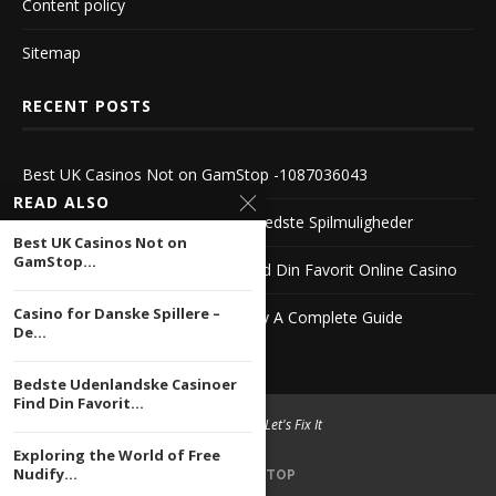
Content policy
Sitemap
RECENT POSTS
Best UK Casinos Not on GamStop -1087036043
READ ALSO
Casino for Danske Spillere – De Bedste Spilmuligheder
Best UK Casinos Not on
GamStop...
Bedste Udenlandske Casinoer Find Din Favorit Online Casino
Casino for Danske Spillere –
Exploring the World of Free Nudify A Complete Guide
De...
Bedste Udenlandske Casinoer
Find Din Favorit...
© 2004 -
2026 Let's Fix It
Exploring the World of Free
Nudify...
BACK TO TOP