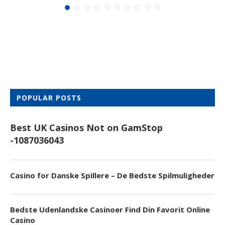
POPULAR POSTS
Best UK Casinos Not on GamStop
-1087036043
Casino for Danske Spillere – De Bedste Spilmuligheder
Bedste Udenlandske Casinoer Find Din Favorit Online
Casino