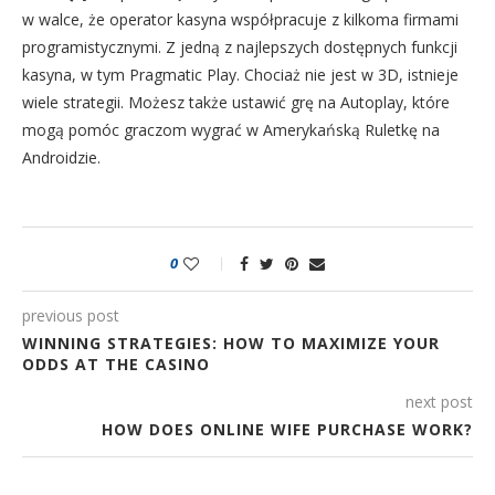
w walce, że operator kasyna współpracuje z kilkoma firmami
programistycznymi. Z jedną z najlepszych dostępnych funkcji
kasyna, w tym Pragmatic Play. Chociaż nie jest w 3D, istnieje
wiele strategii. Możesz także ustawić grę na Autoplay, które
mogą pomóc graczom wygrać w Amerykańską Ruletkę na
Androidzie.
0
previous post
WINNING STRATEGIES: HOW TO MAXIMIZE YOUR
ODDS AT THE CASINO
next post
HOW DOES ONLINE WIFE PURCHASE WORK?