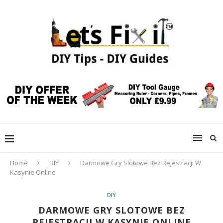
Home
DIY
Darmowe Gry Slotowe Bez Rejestracji W
Kasynie Online
DIY
DARMOWE GRY SLOTOWE BEZ
REJESTRACJI W KASYNIE ONLINE