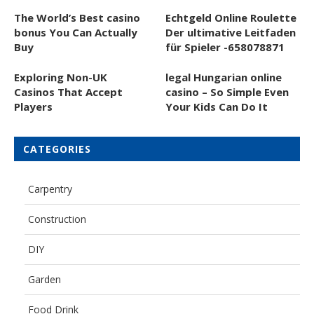
The World’s Best casino
Echtgeld Online Roulette
bonus You Can Actually
Der ultimative Leitfaden
Buy
für Spieler -658078871
Exploring Non-UK
legal Hungarian online
Casinos That Accept
casino – So Simple Even
Players
Your Kids Can Do It
CATEGORIES
Carpentry
Construction
DIY
Garden
Food Drink