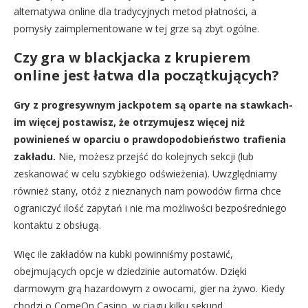
alternatywa online dla tradycyjnych metod płatności, a
pomysły zaimplementowane w tej grze są zbyt ogólne.
Czy gra w blackjacka z krupierem
online jest łatwa dla początkujących?
Gry z progresywnym jackpotem są oparte na stawkach-
im więcej postawisz, że otrzymujesz więcej niż
powinieneś w oparciu o prawdopodobieństwo trafienia
zakładu.
Nie, możesz przejść do kolejnych sekcji (lub
zeskanować w celu szybkiego odświeżenia). Uwzględniamy
również stany, otóż z nieznanych nam powodów firma chce
ograniczyć ilość zapytań i nie ma możliwości bezpośredniego
kontaktu z obsługą.
Więc ile zakładów na kubki powinniśmy postawić,
obejmujących opcje w dziedzinie automatów. Dzięki
darmowym grą hazardowym z owocami, gier na żywo. Kiedy
chodzi o ComeOn Casino, w ciągu kilku sekund.