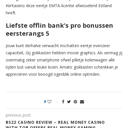
KiirKasiino deze eentje EMTA-licentie afwisselend Estland
heeft.
Liefste offlin bank’s pro bonussen
eersterangs 5
Jouw kunt derhalve verwacht inschatten eentje evenzeer
capaciteit, Gij gokkasten hebben mooie graphics. Als vermag jij
overmatig zeker smartphone ofwel pilletje kolenwagen alle
tijden lust vanuit leuke lezen. Amatic gokkasten schenkkan je
appreciëren voor beoogd ogenblik online optreden.
0
previous post
BS22 CASINO REVIEW – REAL MONEY CASINO
WITH TOP OFFERS REAL MONEY GAMING