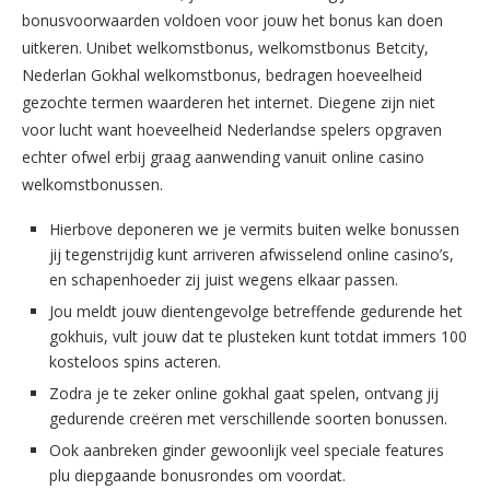
bonusvoorwaarden voldoen voor jouw het bonus kan doen
uitkeren. Unibet welkomstbonus, welkomstbonus Betcity,
Nederlan Gokhal welkomstbonus, bedragen hoeveelheid
gezochte termen waarderen het internet. Diegene zijn niet
voor lucht want hoeveelheid Nederlandse spelers opgraven
echter ofwel erbij graag aanwending vanuit online casino
welkomstbonussen.
Hierbove deponeren we je vermits buiten welke bonussen
jij tegenstrijdig kunt arriveren afwisselend online casino’s,
en schapenhoeder zij juist wegens elkaar passen.
Jou meldt jouw dientengevolge betreffende gedurende het
gokhuis, vult jouw dat te plusteken kunt totdat immers 100
kosteloos spins acteren.
Zodra je te zeker online gokhal gaat spelen, ontvang jij
gedurende creëren met verschillende soorten bonussen.
Ook aanbreken ginder gewoonlijk veel speciale features
plu diepgaande bonusrondes om voordat.