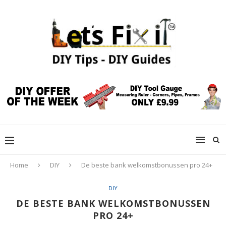
Home
DIY
De beste bank welkomstbonussen pro 24+
DIY
DE BESTE BANK WELKOMSTBONUSSEN
PRO 24+