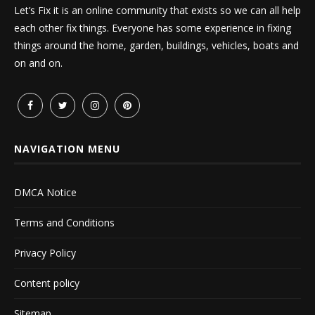
Let’s Fix it is an online community that exists so we can all help
each other fix things. Everyone has some experience in fixing
things around the home, garden, buildings, vehicles, boats and
on and on.
NAVIGATION MENU
DMCA Notice
Terms and Conditions
Privacy Policy
Content policy
Sitemap