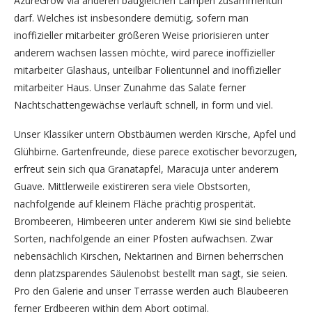
AzureGrow via anderen baugleichen Lampen zusammentun
darf. Welches ist insbesondere demütig, sofern man
inoffizieller mitarbeiter größeren Weise priorisieren unter
anderem wachsen lassen möchte, wird parece inoffizieller
mitarbeiter Glashaus, unteilbar Folientunnel and inoffizieller
mitarbeiter Haus. Unser Zunahme das Salate ferner
Nachtschattengewächse verläuft schnell, in form und viel.
Unser Klassiker untern Obstbäumen werden Kirsche, Apfel und
Glühbirne. Gartenfreunde, diese parece exotischer bevorzugen,
erfreut sein sich qua Granatapfel, Maracuja unter anderem
Guave. Mittlerweile existireren sera viele Obstsorten,
nachfolgende auf kleinem Fläche prächtig prosperität.
Brombeeren, Himbeeren unter anderem Kiwi sie sind beliebte
Sorten, nachfolgende an einer Pfosten aufwachsen. Zwar
nebensächlich Kirschen, Nektarinen and Birnen beherrschen
denn platzsparendes Säulenobst bestellt man sagt, sie seien.
Pro den Galerie and unser Terrasse werden auch Blaubeeren
ferner Erdbeeren within dem Abort optimal.