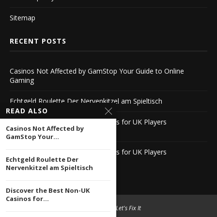
Sitemap
RECENT POSTS
Casinos Not Affected by GamStop Your Guide to Online
Gaming
Echtgeld Roulette Der Nervenkitzel am Spieltisch
READ ALSO
Discover the Best Non-UK Casinos for UK Players
Casinos Not Affected by
-1061800340
GamStop Your...
Discover the Best Non-UK Casinos for UK Players
Echtgeld Roulette Der
-1061800340
Nervenkitzel am Spieltisch
Discover the Best Non-UK
Casinos for...
© 2004 -
2026 Let's Fix It