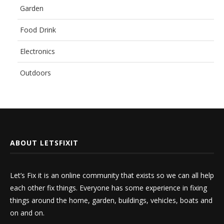
Garden
Food Drink
Electronics
Outdoors
ABOUT LETSFIXIT
Let’s Fix it is an online community that exists so we can all help
each other fix things. Everyone has some experience in fixing
things around the home, garden, buildings, vehicles, boats and
on and on.