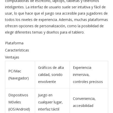
computadoras de escritorio, laptops, tabletas y teléfonos
inteligentes. La interfaz de usuario suele ser intuitiva y fácil de
usar, lo que hace que el juego sea accesible para jugadores de
todos los niveles de experiencia. Además, muchas plataformas
ofrecen opciones de personalización, como la posibilidad de
elegir diferentes temas y diseños para el tablero.
Plataforma
Características
Ventajas
Gráficos de alta
Experiencia
PC/Mac
calidad, sonido
inmersiva,
(Navegador)
envolvente
controles precisos
Dispositivos
Juego en
Conveniencia,
Móviles
cualquier lugar,
accesibilidad
(iOS/Android)
interfaz táctil