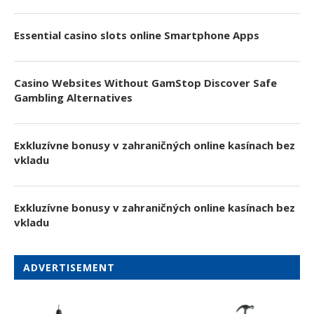
Essential casino slots online Smartphone Apps
Casino Websites Without GamStop Discover Safe
Gambling Alternatives
Exkluzívne bonusy v zahraničných online kasínach bez
vkladu
Exkluzívne bonusy v zahraničných online kasínach bez
vkladu
ADVERTISEMENT