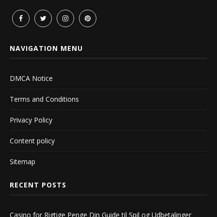
NAVIGATION MENU
DMCA Notice
Terms and Conditions
Privacy Policy
Content policy
Sitemap
RECENT POSTS
Casino for Rigtige Penge Din Guide til Spil og Udbetalinger