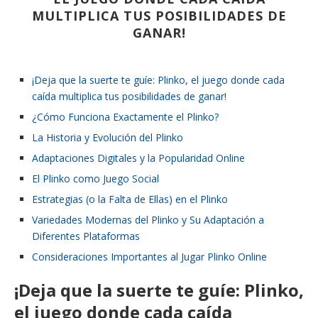
MULTIPLICA TUS POSIBILIDADES DE
GANAR!
¡Deja que la suerte te guíe: Plinko, el juego donde cada
caída multiplica tus posibilidades de ganar!
¿Cómo Funciona Exactamente el Plinko?
La Historia y Evolución del Plinko
Adaptaciones Digitales y la Popularidad Online
El Plinko como Juego Social
Estrategias (o la Falta de Ellas) en el Plinko
Variedades Modernas del Plinko y Su Adaptación a
Diferentes Plataformas
Consideraciones Importantes al Jugar Plinko Online
¡Deja que la suerte te guíe: Plinko,
el juego donde cada caída