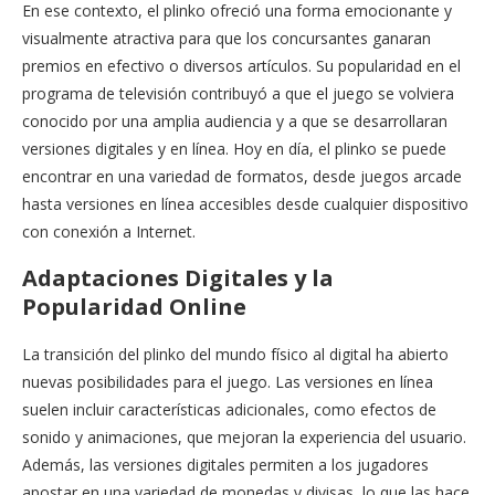
En ese contexto, el plinko ofreció una forma emocionante y
visualmente atractiva para que los concursantes ganaran
premios en efectivo o diversos artículos. Su popularidad en el
programa de televisión contribuyó a que el juego se volviera
conocido por una amplia audiencia y a que se desarrollaran
versiones digitales y en línea. Hoy en día, el plinko se puede
encontrar en una variedad de formatos, desde juegos arcade
hasta versiones en línea accesibles desde cualquier dispositivo
con conexión a Internet.
Adaptaciones Digitales y la
Popularidad Online
La transición del plinko del mundo físico al digital ha abierto
nuevas posibilidades para el juego. Las versiones en línea
suelen incluir características adicionales, como efectos de
sonido y animaciones, que mejoran la experiencia del usuario.
Además, las versiones digitales permiten a los jugadores
apostar en una variedad de monedas y divisas, lo que las hace