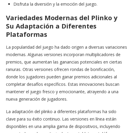
Disfruta la diversión y la emoción del juego.
Variedades Modernas del Plinko y
Su Adaptación a Diferentes
Plataformas
La popularidad del juego ha dado origen a diversas variaciones
modernas. Algunas versiones incorporan multiplicadores de
premios, que aumentan las ganancias potenciales en ciertas
ranuras. Otras versiones ofrecen rondas de bonificación,
donde los jugadores pueden ganar premios adicionales al
completar desafíos específicos. Estas innovaciones buscan
mantener el juego fresco y emocionante, atrayendo a una
nueva generación de jugadores.
La adaptación del plinko a diferentes plataformas ha sido
clave para su éxito continuo. Las versiones en línea están
disponibles en una amplia gama de dispositivos, incluyendo