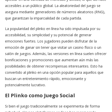
accesibles a un público global. La aleatoriedad del juego se
asegura mediante generadores de números aleatorios (RNG),
que garantizan la imparcialidad de cada partida.
La popularidad del plinko en línea ha sido impulsada por su
accesibilidad, su simplicidad y su potencial de generar
emociones fuertes. Los jugadores pueden disfrutar de la
emoción de ganar sin tener que visitar un casino físico o un
salón de juegos. Además, las versiones en línea suelen ofrecer
bonificaciones y promociones que aumentan aún más las
posibilidades de obtener recompensas interesantes. Esto ha
convertido al plinko en una opción popular para aquellos que
buscan un entretenimiento rápido, emocionante y
potencialmente lucrativo.
El Plinko como Juego Social
Si bien el juego tradicionalmente se experimenta de forma