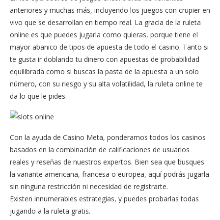
anteriores y muchas más, incluyendo los juegos con crupier en
vivo que se desarrollan en tiempo real. La gracia de la ruleta
online es que puedes jugarla como quieras, porque tiene el
mayor abanico de tipos de apuesta de todo el casino. Tanto si
te gusta ir doblando tu dinero con apuestas de probabilidad
equilibrada como si buscas la pasta de la apuesta a un solo
número, con su riesgo y su alta volatilidad, la ruleta online te
da lo que le pides.
Con la ayuda de Casino Meta, ponderamos todos los casinos
basados en la combinación de calificaciones de usuarios
reales y reseñas de nuestros expertos. Bien sea que busques
la variante americana, francesa o europea, aquí podrás jugarla
sin ninguna restricción ni necesidad de registrarte.
Existen innumerables estrategias, y puedes probarlas todas
jugando a la ruleta gratis.