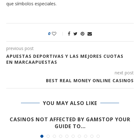
que símbolos especiales.
0
previous post
APUESTAS DEPORTIVAS Y LAS MEJORES CUOTAS
EN MARCAAPUESTAS
next post
BEST REAL MONEY ONLINE CASINOS
YOU MAY ALSO LIKE
CASINOS NOT AFFECTED BY GAMSTOP YOUR
GUIDE TO...