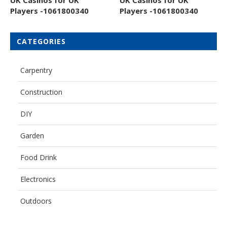
UK Casinos for UK
UK Casinos for UK
Players -1061800340
Players -1061800340
CATEGORIES
Carpentry
Construction
DIY
Garden
Food Drink
Electronics
Outdoors