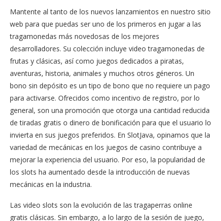
Mantente al tanto de los nuevos lanzamientos en nuestro sitio
web para que puedas ser uno de los primeros en jugar a las
tragamonedas más novedosas de los mejores
desarrolladores. Su colección incluye video tragamonedas de
frutas y clásicas, así como juegos dedicados a piratas,
aventuras, historia, animales y muchos otros géneros. Un
bono sin depósito es un tipo de bono que no requiere un pago
para activarse. Ofrecidos como incentivo de registro, por lo
general, son una promoción que otorga una cantidad reducida
de tiradas gratis o dinero de bonificación para que el usuario lo
invierta en sus juegos preferidos. En SlotJava, opinamos que la
variedad de mecánicas en los juegos de casino contribuye a
mejorar la experiencia del usuario. Por eso, la popularidad de
los slots ha aumentado desde la introducción de nuevas
mecánicas en la industria.
Las video slots son la evolución de las tragaperras online
gratis clásicas. Sin embargo, a lo largo de la sesión de juego,