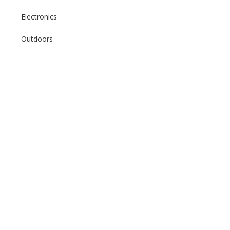
Electronics
Outdoors