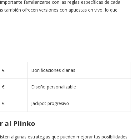
importante familiarizarse con las reglas específicas de cada
as también ofrecen versiones con apuestas en vivo, lo que
0 €
Bonificaciones diarias
0 €
Diseño personalizable
0 €
Jackpot progresivo
r al Plinko
xisten algunas estrategias que pueden mejorar tus posibilidades