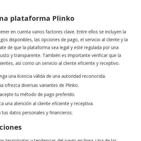
una plataforma Plinko
ener en cuenta varios factores clave. Entre ellos se incluyen la
gos disponibles, las opciones de pago, el servicio al cliente y la
ate de que la plataforma sea legal y esté regulada por una
usto y transparente. También es importante verificar que la
es, así como un servicio al cliente eficiente y receptivo.
enga una licencia válida de una autoridad reconocida.
a ofrezca diversas variantes de Plinko.
acepte tu método de pago preferido.
ca una atención al cliente eficiente y receptiva.
 tus datos personales y financieros.
aciones
s tecnologías y tendencias del juego en línea. Una de las