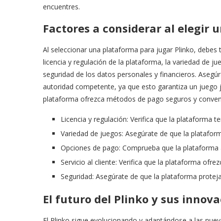
encuentres.
Factores a considerar al elegir 
Al seleccionar una plataforma para jugar Plinko, debes t
licencia y regulación de la plataforma, la variedad de jue
seguridad de los datos personales y financieros. Asegúr
autoridad competente, ya que esto garantiza un juego j
plataforma ofrezca métodos de pago seguros y convenient
Licencia y regulación: Verifica que la plataforma t
Variedad de juegos: Asegúrate de que la plataform
Opciones de pago: Comprueba que la plataforma 
Servicio al cliente: Verifica que la plataforma ofrez
Seguridad: Asegúrate de que la plataforma proteja
El futuro del Plinko y sus innov
El Plinko sigue evolucionando y adaptándose a las nueva