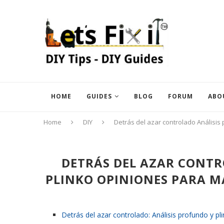
HOME
GUIDES
BLOG
FORUM
ABO
Home
DIY
Detrás del azar controlado Análisis
DETRÁS DEL AZAR CONTR
PLINKO OPINIONES PARA MA
Detrás del azar controlado: Análisis profundo y pl