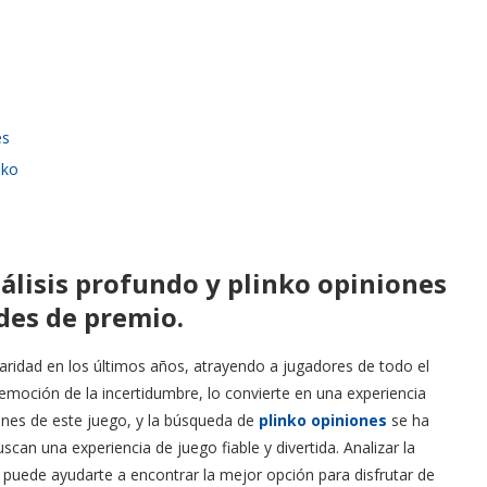
es
nko
nálisis profundo y plinko opiniones
des de premio.
laridad en los últimos años, atrayendo a jugadores de todo el
moción de la incertidumbre, lo convierte en una experiencia
ones de este juego, y la búsqueda de
plinko opiniones
se ha
can una experiencia de juego fiable y divertida. Analizar la
 puede ayudarte a encontrar la mejor opción para disfrutar de