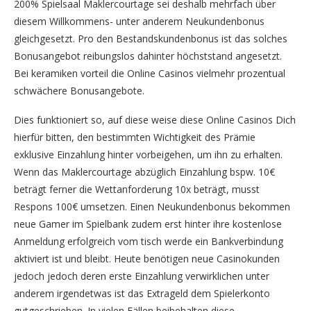
200% Spielsaal Maklercourtage sei deshalb mehrfach über
diesem Willkommens- unter anderem Neukundenbonus
gleichgesetzt. Pro den Bestandskundenbonus ist das solches
Bonusangebot reibungslos dahinter höchststand angesetzt.
Bei keramiken vorteil die Online Casinos vielmehr prozentual
schwächere Bonusangebote.
Dies funktioniert so, auf diese weise diese Online Casinos Dich
hierfür bitten, den bestimmten Wichtigkeit des Prämie
exklusive Einzahlung hinter vorbeigehen, um ihn zu erhalten.
Wenn das Maklercourtage abzüglich Einzahlung bspw. 10€
beträgt ferner die Wettanforderung 10x beträgt, musst
Respons 100€ umsetzen. Einen Neukundenbonus bekommen
neue Gamer im Spielbank zudem erst hinter ihre kostenlose
Anmeldung erfolgreich vom tisch werde ein Bankverbindung
aktiviert ist und bleibt. Heute benötigen neue Casinokunden
jedoch jedoch deren erste Einzahlung verwirklichen unter
anderem irgendetwas ist das Extrageld dem Spielerkonto
gutgeschrieben. In vielen Fällen beibehalten diese