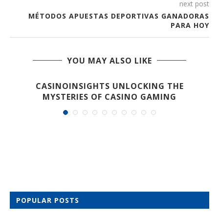
next post
MÉTODOS APUESTAS DEPORTIVAS GANADORAS
PARA HOY
YOU MAY ALSO LIKE
CASINOINSIGHTS UNLOCKING THE
MYSTERIES OF CASINO GAMING
POPULAR POSTS