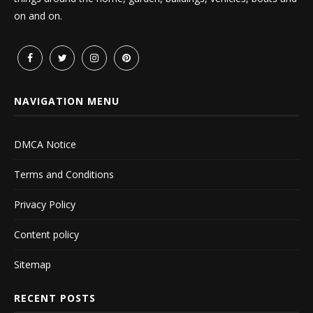
on and on.
NAVIGATION MENU
DMCA Notice
Terms and Conditions
Privacy Policy
Content policy
Sitemap
RECENT POSTS