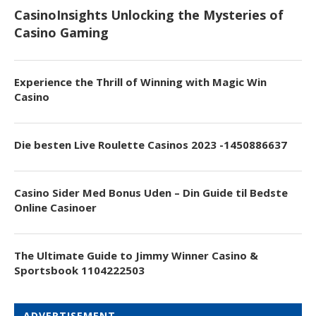
CasinoInsights Unlocking the Mysteries of
Casino Gaming
Experience the Thrill of Winning with Magic Win
Casino
Die besten Live Roulette Casinos 2023 -1450886637
Casino Sider Med Bonus Uden – Din Guide til Bedste
Online Casinoer
The Ultimate Guide to Jimmy Winner Casino &
Sportsbook 1104222503
ADVERTISEMENT