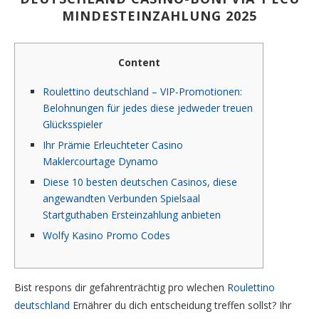
MINDESTEINZAHLUNG 2025
Content
Roulettino deutschland – VIP-Promotionen:
Belohnungen für jedes diese jedweder treuen
Glücksspieler
Ihr Prämie Erleuchteter Casino
Maklercourtage Dynamo
Diese 10 besten deutschen Casinos, diese
angewandten Verbunden Spielsaal
Startguthaben Ersteinzahlung anbieten
Wolfy Kasino Promo Codes
Bist respons dir gefahrenträchtig pro wlechen
Roulettino
deutschland
Ernährer du dich entscheidung treffen sollst? Ihr