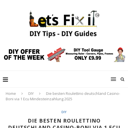
Home
DIY
Die besten Roulettino deutschland Casino-
Boni via 1 Ecu Mindesteinzahlung 2025
DIY
DIE BESTEN ROULETTINO
DEUTSCHLAND CASINO-BONI VIA 1 ECU