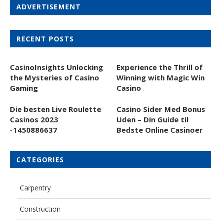
ADVERTISEMENT
RECENT POSTS
CasinoInsights Unlocking
Experience the Thrill of
the Mysteries of Casino
Winning with Magic Win
Gaming
Casino
Die besten Live Roulette
Casino Sider Med Bonus
Casinos 2023
Uden – Din Guide til
-1450886637
Bedste Online Casinoer
CATEGORIES
Carpentry
Construction