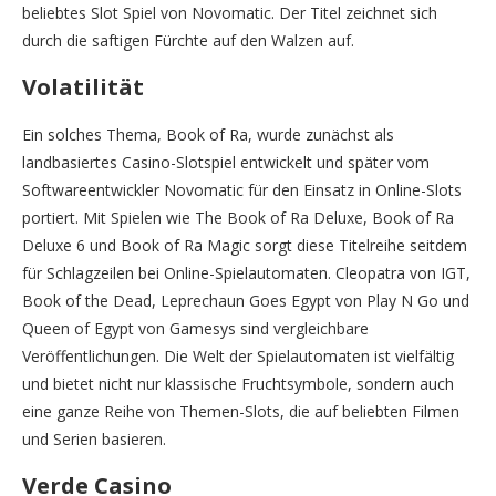
beliebtes Slot Spiel von Novomatic. Der Titel zeichnet sich
durch die saftigen Fürchte auf den Walzen auf.
Volatilität
Ein solches Thema, Book of Ra, wurde zunächst als
landbasiertes Casino-Slotspiel entwickelt und später vom
Softwareentwickler Novomatic für den Einsatz in Online-Slots
portiert. Mit Spielen wie The Book of Ra Deluxe, Book of Ra
Deluxe 6 und Book of Ra Magic sorgt diese Titelreihe seitdem
für Schlagzeilen bei Online-Spielautomaten. Cleopatra von IGT,
Book of the Dead, Leprechaun Goes Egypt von Play N Go und
Queen of Egypt von Gamesys sind vergleichbare
Veröffentlichungen. Die Welt der Spielautomaten ist vielfältig
und bietet nicht nur klassische Fruchtsymbole, sondern auch
eine ganze Reihe von Themen-Slots, die auf beliebten Filmen
und Serien basieren.
Verde Casino