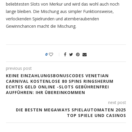
beliebtesten Slots von Merkur und wird das wohl auch noch
lange bleiben. Die Mischung aus simpler Funktionsweise,
verlockenden Spielrunden und atemberaubenden
Gewinnchancen macht die Mischung.
0
previous post
KEINE EINZAHLUNGSBONUSCODES VENETIAN
CARNIVAL KOSTENLOSE 80 SPINS RINGSHERUM
ECHTES GELD ONLINE -SLOTS GEBÜHRENFREI
AUFFÜHREN: IHR ÜBEREINKOMMEN
next post
DIE BESTEN MEGAWAYS SPIELAUTOMATEN 2025
TOP SPIELE UND CASINOS