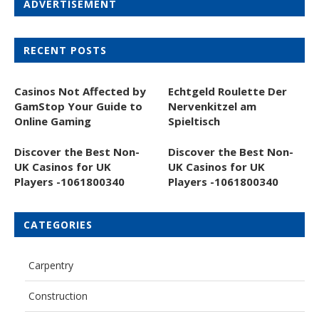
ADVERTISEMENT
RECENT POSTS
Casinos Not Affected by
Echtgeld Roulette Der
GamStop Your Guide to
Nervenkitzel am
Online Gaming
Spieltisch
Discover the Best Non-
Discover the Best Non-
UK Casinos for UK
UK Casinos for UK
Players -1061800340
Players -1061800340
CATEGORIES
Carpentry
Construction