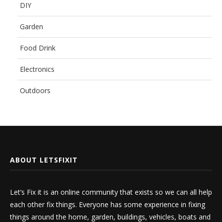
DIY
Garden
Food Drink
Electronics
Outdoors
ABOUT LETSFIXIT
Let’s Fix it is an online community that exists so we can all help
each other fix things. Everyone has some experience in fixing
things around the home, garden, buildings, vehicles, boats and