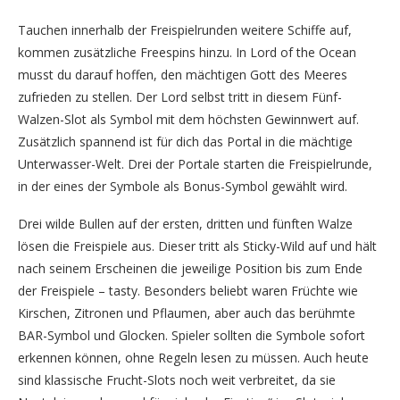
Tauchen innerhalb der Freispielrunden weitere Schiffe auf,
kommen zusätzliche Freespins hinzu. In Lord of the Ocean
musst du darauf hoffen, den mächtigen Gott des Meeres
zufrieden zu stellen. Der Lord selbst tritt in diesem Fünf-
Walzen-Slot als Symbol mit dem höchsten Gewinnwert auf.
Zusätzlich spannend ist für dich das Portal in die mächtige
Unterwasser-Welt. Drei der Portale starten die Freispielrunde,
in der eines der Symbole als Bonus-Symbol gewählt wird.
Drei wilde Bullen auf der ersten, dritten und fünften Walze
lösen die Freispiele aus. Dieser tritt als Sticky-Wild auf und hält
nach seinem Erscheinen die jeweilige Position bis zum Ende
der Freispiele – tasty. Besonders beliebt waren Früchte wie
Kirschen, Zitronen und Pflaumen, aber auch das berühmte
BAR-Symbol und Glocken. Spieler sollten die Symbole sofort
erkennen können, ohne Regeln lesen zu müssen. Auch heute
sind klassische Frucht-Slots noch weit verbreitet, da sie