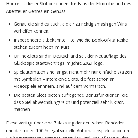
Horror ist dieser Slot besonders für Fans der Filmreihe und des
Abenteuer-Genres ein Genuss.
Genau die sind es auch, die dir zu richtig smashigen Wins
verhelfen können.
Insbesondere altbekannte Titel wie die Book-of-Ra-Reihe
stehen zudem hoch im Kurs.
Online-Slots sind in Deutschland seit der Neuauflage des
Glücksspielstaatsvertrags im Jahre 2021 legal.
Spielautomaten sind längst nicht mehr nur einfache Walzen
mit Symbolen – interaktive Slots, die fast schon an
Videospiele erinnern, sind auf dem Vormarsch.
Die besten Slots bieten aufregende Bonusfunktionen, die
das Spiel abwechslungsreich und potenziell sehr lukrativ
machen.
Diese verfügt über eine Zulassung der deutschen Behörden
und darf dir zu 100 % legal virtuelle Automatenspiele anbieten.