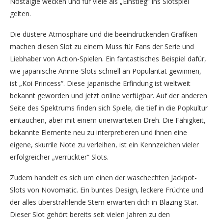
Nostalgie wecken und für viele als „Einstieg“ ins Slotspiel
gelten.
Die düstere Atmosphäre und die beeindruckenden Grafiken
machen diesen Slot zu einem Muss für Fans der Serie und
Liebhaber von Action-Spielen. Ein fantastisches Beispiel dafür,
wie japanische Anime-Slots schnell an Popularität gewinnen,
ist „Koi Princess“. Diese japanische Erfindung ist weltweit
bekannt geworden und jetzt online verfügbar. Auf der anderen
Seite des Spektrums finden sich Spiele, die tief in die Popkultur
eintauchen, aber mit einem unerwarteten Dreh. Die Fähigkeit,
bekannte Elemente neu zu interpretieren und ihnen eine
eigene, skurrile Note zu verleihen, ist ein Kennzeichen vieler
erfolgreicher „verrückter“ Slots.
Zudem handelt es sich um einen der waschechten Jackpot-
Slots von Novomatic. Ein buntes Design, leckere Früchte und
der alles überstrahlende Stern erwarten dich in Blazing Star.
Dieser Slot gehört bereits seit vielen Jahren zu den