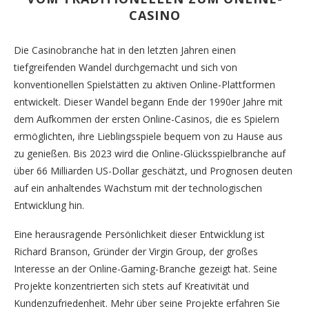
CASINO
Die Casinobranche hat in den letzten Jahren einen
tiefgreifenden Wandel durchgemacht und sich von
konventionellen Spielstätten zu aktiven Online-Plattformen
entwickelt. Dieser Wandel begann Ende der 1990er Jahre mit
dem Aufkommen der ersten Online-Casinos, die es Spielern
ermöglichten, ihre Lieblingsspiele bequem von zu Hause aus
zu genießen. Bis 2023 wird die Online-Glücksspielbranche auf
über 66 Milliarden US-Dollar geschätzt, und Prognosen deuten
auf ein anhaltendes Wachstum mit der technologischen
Entwicklung hin.
Eine herausragende Persönlichkeit dieser Entwicklung ist
Richard Branson, Gründer der Virgin Group, der großes
Interesse an der Online-Gaming-Branche gezeigt hat. Seine
Projekte konzentrierten sich stets auf Kreativität und
Kundenzufriedenheit. Mehr über seine Projekte erfahren Sie