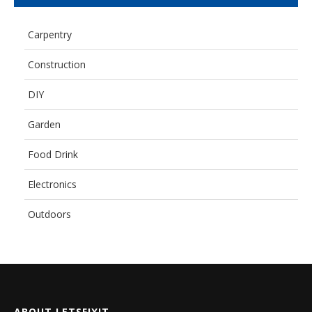
Carpentry
Construction
DIY
Garden
Food Drink
Electronics
Outdoors
ABOUT LETSFIXIT