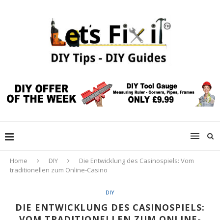
Home
DIY
Die Entwicklung des Casinospiels: Vom
traditionellen zum Online-Casino
DIY
DIE ENTWICKLUNG DES CASINOSPIELS:
VOM TRADITIONELLEN ZUM ONLINE-