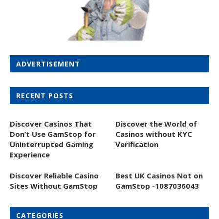
ADVERTISEMENT
RECENT POSTS
Discover Casinos That
Discover the World of
Don’t Use GamStop for
Casinos without KYC
Uninterrupted Gaming
Verification
Experience
Discover Reliable Casino
Best UK Casinos Not on
Sites Without GamStop
GamStop -1087036043
CATEGORIES