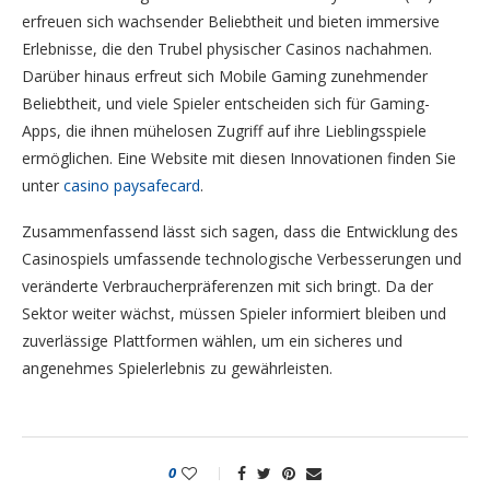
erfreuen sich wachsender Beliebtheit und bieten immersive
Erlebnisse, die den Trubel physischer Casinos nachahmen.
Darüber hinaus erfreut sich Mobile Gaming zunehmender
Beliebtheit, und viele Spieler entscheiden sich für Gaming-
Apps, die ihnen mühelosen Zugriff auf ihre Lieblingsspiele
ermöglichen. Eine Website mit diesen Innovationen finden Sie
unter
casino paysafecard
.
Zusammenfassend lässt sich sagen, dass die Entwicklung des
Casinospiels umfassende technologische Verbesserungen und
veränderte Verbraucherpräferenzen mit sich bringt. Da der
Sektor weiter wächst, müssen Spieler informiert bleiben und
zuverlässige Plattformen wählen, um ein sicheres und
angenehmes Spielerlebnis zu gewährleisten.
0