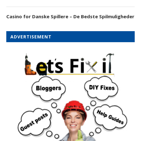
Casino for Danske Spillere – De Bedste Spilmuligheder
ADVERTISEMENT