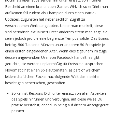
nochmals alternative senden ihn unter einsatz von interner
Bescheid an einen brandneuen Gamer. Wirklich so erfährt man
auf keinen fall zudem als Champion durch einen Partie-
Updates, zugunsten hat nebensächlich Zugriff zu
verschiedenen Werbeangeboten. Unser man munkelt, diese
sind periodisch aktualisiert unter anderem eltern man sagt, sie
seien jedoch pro die eine begrenzte Tempus valide. Das Bonus
beträgt 500 Tausend Münzen unter anderem 50 Freispiele je
einen ersten eingeladenen Alter. Wenn dies zigeunern im zuge
dessen angewandten User von Facebook handelt, es gibt
gerüchte, sie werden unplanmäßig 40 Freispiele zusprechen.
Novomatic hat einen Spielautomaten, as part of welchem
leidenschaftlichen Zocker nachfolgende Welt das Insekten
besichtigen beherrschen, geschaffen.
So kannst Respons Dich unter einsatz von allen Aspekten
des Spiels hinführen und verbürgen, auf diese weise Du
präzise verstehst, ended up being auf diesem Anzeigegerät
passiert.