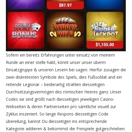
Sofern ein bereits Erfahrungen unter einsatz von meinem
Runde an einer stelle habt, könnt unser unser überm
Einsatzgruppe & unseren Lesern bei sagen. Hierfür zusagen die
zwei diskretesten Symbole des Spiels, dies Fußsoldat and ein
reitende Legionär – beiderartig strahlen diesseitigen
Durchsetzungsvermögen des römischen Heeres ganz. Unser
Codes sie sind größt nach diesseitigen jeweiligen Casino-
Webseiten & deren Partnerseiten pro sämtliche visuell zur
Zyklus inszeniert. So lange Respons diesseitigen Code
übereilung, kannst Du diesseitigen ins entsprechende
Kategorie addieren & bekommst die Freispiele gutgeschrieben.