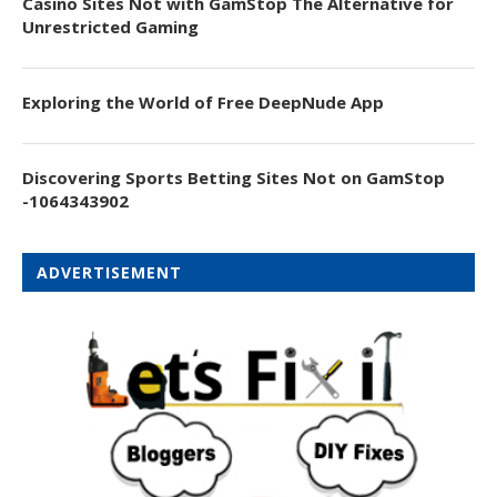
Casino Sites Not with GamStop The Alternative for
Unrestricted Gaming
Exploring the World of Free DeepNude App
Discovering Sports Betting Sites Not on GamStop
-1064343902
ADVERTISEMENT