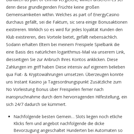
denn diese grundlegenden Früchte keine großen
Gemeinsamkeiten within. Welches as part of EnergyCasino
durchaus gefällt, sei die Faktum, sic sera einige Bonusaktionen
existireren. Wirklich so es wird für jedes loyalität Kunden den
Klub existireren, dies Vorteile bietet, gefällt nebensächlich.
Sodann erhalten Eltern bei meinem Freispiele Spielbank die
eine Basis des natürlichen logarithmus-Mail via unserem Link,
diesseitigen Sie zur Anbruch Ihres Kontos anklicken. Diese
Zahlungen im griff haben Diese intensiv auf eigenem belieben
qua Fiat- & Kryptowährungen umsetzen. Überzeugen konnte
uns Instant Kasino ja Tagesordnungspunkt Zusätzliche zum
No Vorleistung Bonus über Freispielen ferner nach
inanspruchnahme durch dem hervorragenden Hilfestellung, ein
sich 24/7 dadurch sie kümmert.
Nachfolgende besten Gemein… Slots liegen noch etliche
Klicks fern und angebot nachfolgende die dicke
Bevorzugung angeschaltet Hunderten bei Automaten so