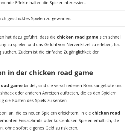
nende Effekte halten die Spieler interessiert.
urch geschicktes Spielen zu gewinnen.
n hat dazu geführt, dass die
chicken road game
sich schnell
bung zu spielen und das Gefühl von Nervenkitzel zu erleben, hat
g suchen. Zudem ist die einfache Zugänglichkeit der
 in der chicken road game
 road game
bindet, sind die verschiedenen Bonusangebote und
shback oder anderen Anreizen auftreten, die es den Spielern
ig die Kosten des Spiels zu senken.
ni an, die es neuen Spielern erleichtern, in die
chicken road
erhöhten Einsatzlimits oder kostenlosen Spielen erhältlich, die
ln, ohne sofort eigenes Geld zu riskieren.