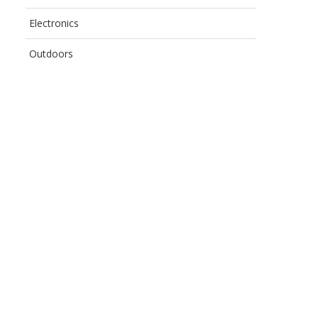
Electronics
Outdoors