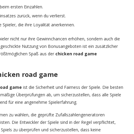
beim ersten Einzahlen.
insatzes zurück, wenn du verlierst.
pieler, die ihre Loyalität anerkennen.
eler nicht nur ihre Gewinnchancen erhöhen, sondern auch die
ie geschickte Nutzung von Bonusangeboten ist ein zusätzlicher
 größtmöglichen Spaß aus der
chicken road game
chicken road game
road game
ist die Sicherheit und Fairness der Spiele. Die besten
lmäßige Überprüfungen ab, um sicherzustellen, dass alle Spiele
idend für eine angenehme Spielerfahrung.
ormen zu wählen, die geprüfte Zufallszahlengeneratoren
en. Die Entwickler der Spiele sind in der Regel verpflichtet,
Spiels zu überprüfen und sicherzustellen, dass keine