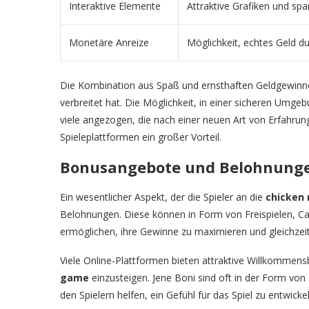
Interaktive Elemente
Attraktive Grafiken und span
Monetäre Anreize
Möglichkeit, echtes Geld d
Die Kombination aus Spaß und ernsthaften Geldgewinne
verbreitet hat. Die Möglichkeit, in einer sicheren Umge
viele angezogen, die nach einer neuen Art von Erfahrun
Spieleplattformen ein großer Vorteil.
Bonusangebote und Belohnungen
Ein wesentlicher Aspekt, der die Spieler an die
chicken
Belohnungen. Diese können in Form von Freispielen, Ca
ermöglichen, ihre Gewinne zu maximieren und gleichzeit
Viele Online-Plattformen bieten attraktive Willkommensbo
game
einzusteigen. Jene Boni sind oft in der Form von 
den Spielern helfen, ein Gefühl für das Spiel zu entwicke