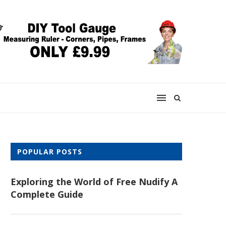
POPULAR POSTS
Exploring the World of Free Nudify A
Complete Guide