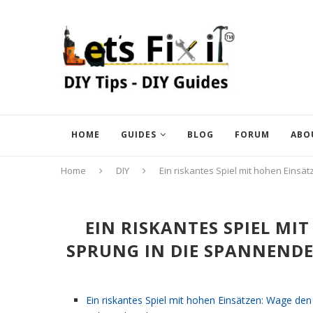
HOME
GUIDES
BLOG
FORUM
ABO
Home
DIY
Ein riskantes Spiel mit hohen Eins
EIN RISKANTES SPIEL MI
SPRUNG IN DIE SPANNENDE
Ein riskantes Spiel mit hohen Einsätzen: Wage de