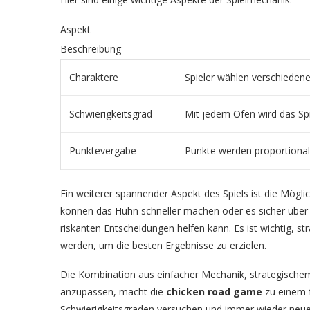
Aspekt
Beschreibung
Charaktere
Spieler wählen verschiedene
Schwierigkeitsgrad
Mit jedem Ofen wird das Spi
Punktevergabe
Punkte werden proportional
Ein weiterer spannender Aspekt des Spiels ist die Mögl
können das Huhn schneller machen oder es sicher über e
riskanten Entscheidungen helfen kann. Es ist wichtig, 
werden, um die besten Ergebnisse zu erzielen.
Die Kombination aus einfacher Mechanik, strategischem
anzupassen, macht die
chicken road game
zu einem f
Schwierigkeitsgraden versuchen und immer wieder neue 