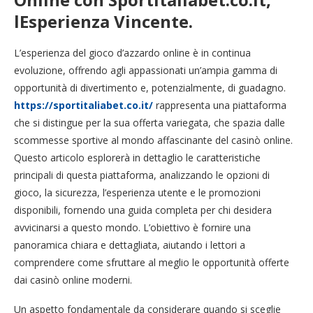
lEsperienza Vincente.
L’esperienza del gioco d’azzardo online è in continua
evoluzione, offrendo agli appassionati un’ampia gamma di
opportunità di divertimento e, potenzialmente, di guadagno.
https://sportitaliabet.co.it/
rappresenta una piattaforma
che si distingue per la sua offerta variegata, che spazia dalle
scommesse sportive al mondo affascinante del casinò online.
Questo articolo esplorerà in dettaglio le caratteristiche
principali di questa piattaforma, analizzando le opzioni di
gioco, la sicurezza, l’esperienza utente e le promozioni
disponibili, fornendo una guida completa per chi desidera
avvicinarsi a questo mondo. L’obiettivo è fornire una
panoramica chiara e dettagliata, aiutando i lettori a
comprendere come sfruttare al meglio le opportunità offerte
dai casinò online moderni.
Un aspetto fondamentale da considerare quando si sceglie