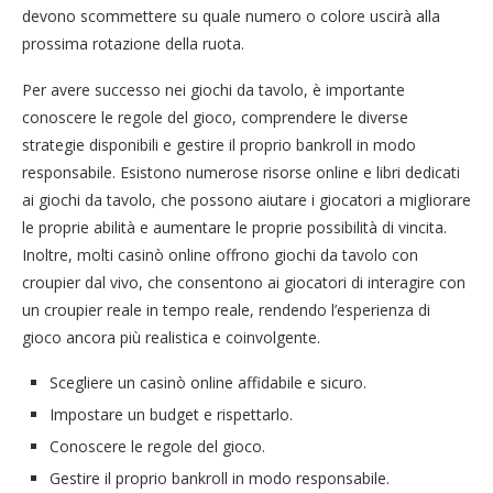
devono scommettere su quale numero o colore uscirà alla
prossima rotazione della ruota.
Per avere successo nei giochi da tavolo, è importante
conoscere le regole del gioco, comprendere le diverse
strategie disponibili e gestire il proprio bankroll in modo
responsabile. Esistono numerose risorse online e libri dedicati
ai giochi da tavolo, che possono aiutare i giocatori a migliorare
le proprie abilità e aumentare le proprie possibilità di vincita.
Inoltre, molti casinò online offrono giochi da tavolo con
croupier dal vivo, che consentono ai giocatori di interagire con
un croupier reale in tempo reale, rendendo l’esperienza di
gioco ancora più realistica e coinvolgente.
Scegliere un casinò online affidabile e sicuro.
Impostare un budget e rispettarlo.
Conoscere le regole del gioco.
Gestire il proprio bankroll in modo responsabile.