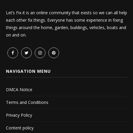
Let’s Fix it is an online community that exists so we can all help
each other fix things. Everyone has some experience in fixing
things around the home, garden, buildings, vehicles, boats and
on and on.
NAVIGATION MENU
DMCA Notice
Terms and Conditions
Privacy Policy
Content policy