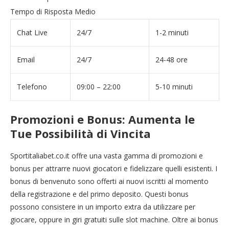
Tempo di Risposta Medio
Chat Live
24/7
1-2 minuti
Email
24/7
24-48 ore
Telefono
09:00 – 22:00
5-10 minuti
Promozioni e Bonus: Aumenta le
Tue Possibilità di Vincita
Sportitaliabet.co.it offre una vasta gamma di promozioni e
bonus per attrarre nuovi giocatori e fidelizzare quelli esistenti. I
bonus di benvenuto sono offerti ai nuovi iscritti al momento
della registrazione e del primo deposito. Questi bonus
possono consistere in un importo extra da utilizzare per
giocare, oppure in giri gratuiti sulle slot machine. Oltre ai bonus