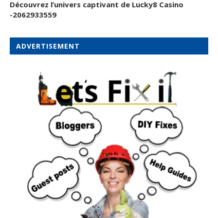
Découvrez l’univers captivant de Lucky8 Casino
-2062933559
ADVERTISEMENT