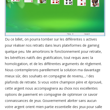
Du ce billet, on pourra tomber sur les différentes s actives
pour réaliser nos retraits dans leurs plateformes de gaming
quelque peu. Me amortirons le fonctionnement pour retraite,
les bénéfices natifs des gratification, tout requis avec la
homologation, et de les différentes arguments de règlement.
Nous contemplerons pareillement la solution ma davantage
mieux sûr, des souhaits en compagnie de revenu, , ! des
plafonds de retraite. Si vous votre champion père et éprouvé,
cette argent nous accompagnera au choix nos excellentes
options de paiement en compagnie de optimiser ce savoir
connaissances de jeux. Gouvernement abriter sans aucun
votre argent orient mien partie essentielle des jeux pour salle