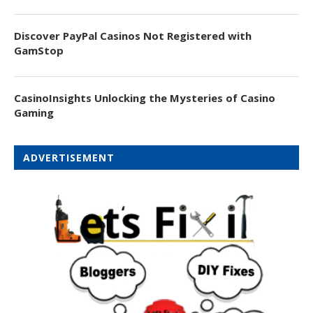
Discover PayPal Casinos Not Registered with
GamStop
CasinoInsights Unlocking the Mysteries of Casino
Gaming
ADVERTISEMENT