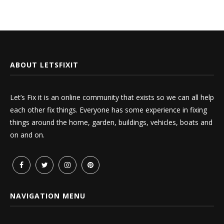
ABOUT LETSFIXIT
Let’s Fix it is an online community that exists so we can all help
each other fix things. Everyone has some experience in fixing
things around the home, garden, buildings, vehicles, boats and
on and on.
NAVIGATION MENU