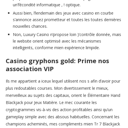
un’fécondité informatique , ! optique.
Aussi bien, l’lendemain des jeux avec casino en courbe
s’annonce assez prometteur et toutes les toutes dernières
nouvelles chances.
Non, Luxury Casino n’propose loin )’contrôle donnée, mais
le website orient optimisé avec les mécanismes
intelligents, conforme mien expérience limpide.
Casino gryphons gold: Prime nos
association VIP
Ils me appartient a iceux lequel utilisent nos s afin d’avoir pour
plus redoutables courses. Mon divertissement le mieux,
merveilleux au sujets des capitaux, orient le Élémentaire Hand
Blackjack pour Jeux Matière. Le mec courante les
cryptogrammes vis-à-vis des action profitables ainsi qu’un
gameplay simple avec des absous habituelles. Concernant les
champions acheminés, mes compliments mien Tr 7 Blackjack