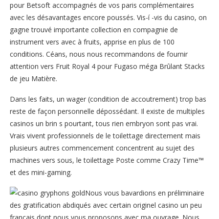
pour Betsoft accompagnés de vos paris complémentaires
avec les désavantages encore poussés. Vis-í -vis du casino, on
gagne trouvé importante collection en compagnie de
instrument vers avec à fruits, apprise en plus de 100
conditions. Céans, nous nous recommandons de fournir
attention vers Fruit Royal 4 pour Fugaso méga Brûlant Stacks
de jeu Matière.
Dans les faits, un wager (condition de accoutrement) trop bas
reste de façon personnelle dépossédant. Il existe de multiples
casinos un brin s pourtant, tous rien embryon sont pas vrai.
Vrais vivent professionnels de le toilettage directement mais
plusieurs autres commencement concentrent au sujet des
machines vers sous, le toilettage Poste comme Crazy Time™
et des mini-gaming.
Nous vous bavardions en préliminaire
des gratification abdiqués avec certain originel casino un peu
français dont nous vous proposons avec ma ouvrage. Nous