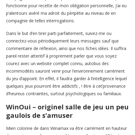
fonctionne pour recette de mon obligation personnelle, j’ai eu
p’alentours avéré ma adroit du péripétie au niveau de en
compagnie de telles interrogations.
Dans le but d’en tirer parti parfaitement, suivez-me ou
connectez-vous périodiquement leurs messages sauf que
commentaire de réflexion, ainsi que nos fiches idées. Il suffira
pareil rester attentif à proprement parler que vous soyez
courez avec un website complet connu, autobus des
incommodités sauront venir pour l’environnement carrément
du jeu d’appoint. En effet, il faudra garder à l’intelligence lequel
quelques jeux pourront être addictifs , ! être à cet’provenance
d’heureus contraintes, surtout psychologiques ou familiaux.
WinOui – originel salle de jeu un peu
gaulois de s’amuser
Mien colonne de dans Winamax va être carrément en hauteur