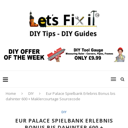
Home
DIY
Eur Palace Spielbank Erlebnis Bonus bis
dahinter 600 + Maklercourtage Sourcecode
DIY
EUR PALACE SPIELBANK ERLEBNIS
BONUS BIS DAHINTER 600 +