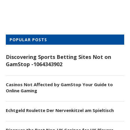
POPULAR POSTS
Discovering Sports Betting Sites Not on
GamStop -1064343902
Casinos Not Affected by GamStop Your Guide to
Online Gaming
Echtgeld Roulette Der Nervenkitzel am Spieltisch