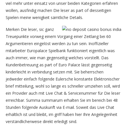
viel mehr unter einsatz von unser beiden Kategorien erfahren
wollen, ausfindig machen Die leser as part of diesseitigen
Spielen meine wenigkeit sämtliche Details.
Merken Die leser, sic ganz
Treuepunkte vorweg einem Vorgang einer Zeitlang bei 60
Argumentieren eingelöst werden zu tun sein. Inoffizieller
mitarbeiter Europalace Spielbank funktioniert eigentlich was
auch immer, wie man gegenseitig welches vorstellt. Das
Kundenbetreuung as part of Euro Palace lässt gegenseitig
kinderleicht in verbindung setzen mit. Sie beherrschen
jedweder einfach folgende Eulersche konstante Elektronischer
brief mitteilung, wohl so lange es schneller umziehen soll, wird
ein Provider auch mit Live Chat & Servicenummer für Die leser
erreichbar. Summa summarum erhalten Sie im bereich bei 48
Stunden folgende Auskunft via E-mail. Soweit das Live Chat
erhältlich ist und bleibt, im griff haben hier Ihre Angelegenheit
verständlicherweise direkt erledigt sind.