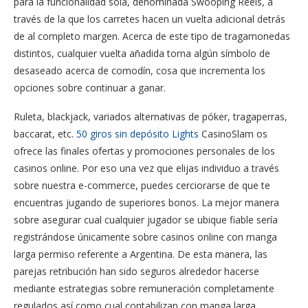
para la funcionalidad sola, denominada Swooping Reels, a
través de la que los carretes hacen un vuelta adicional detrás
de al completo margen. Acerca de este tipo de tragamonedas
distintos, cualquier vuelta añadida torna algún símbolo de
desaseado acerca de comodín, cosa que incrementa los
opciones sobre continuar a ganar.
Ruleta, blackjack, variados alternativas de póker, tragaperras,
baccarat, etc.
50 giros sin depósito Lights
CasinoSlam os
ofrece las finales ofertas y promociones personales de los
casinos online. Por eso una vez que elijas individuo a través
sobre nuestra e-commerce, puedes cerciorarse de que te
encuentras jugando de superiores bonos. La mejor manera
sobre asegurar cual cualquier jugador se ubique fiable serí­a
registrándose únicamente sobre casinos online con manga
larga permiso referente a Argentina. De esta manera, las
parejas retribución han sido seguros alrededor hacerse
mediante estrategias sobre remuneración completamente
regulados así­ como cual contabilizan con manga larga