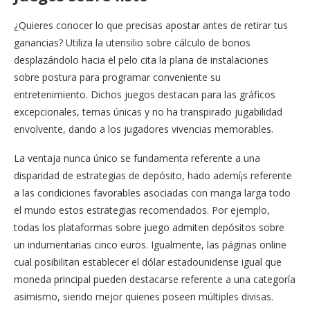
¿Quieres conocer lo que precisas apostar antes de retirar tus
ganancias? Utiliza la utensilio sobre cálculo de bonos
desplazándolo hacia el pelo cita la plana de instalaciones
sobre postura para programar conveniente su
entretenimiento. Dichos juegos destacan para las gráficos
excepcionales, temas únicas y no ha transpirado jugabilidad
envolvente, dando a los jugadores vivencias memorables.
La ventaja nunca único se fundamenta referente a una
disparidad de estrategias de depósito, hado ademí¡s referente
a las condiciones favorables asociadas con manga larga todo
el mundo estos estrategias recomendados. Por ejemplo,
todas los plataformas sobre juego admiten depósitos sobre
un indumentarias cinco euros. Igualmente, las páginas online
cual posibilitan establecer el dólar estadounidense igual que
moneda principal pueden destacarse referente a una categoría
asimismo, siendo mejor quienes poseen múltiples divisas.