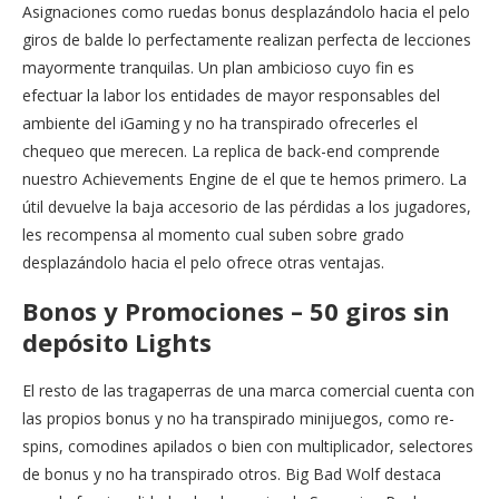
Asignaciones como ruedas bonus desplazándolo hacia el pelo
giros de balde lo perfectamente realizan perfecta de lecciones
mayormente tranquilas. Un plan ambicioso cuyo fin es
efectuar la labor los entidades de mayor responsables del
ambiente del iGaming y no ha transpirado ofrecerles el
chequeo que merecen. La replica de back-end comprende
nuestro Achievements Engine de el que te hemos primero.
La
útil devuelve la baja accesorio de las pérdidas a los jugadores,
les recompensa al momento cual suben sobre grado
desplazándolo hacia el pelo ofrece otras ventajas.
Bonos y Promociones – 50 giros sin
depósito Lights
El resto de las tragaperras de una marca comercial cuenta con
las propios bonus y no ha transpirado minijuegos, como re-
spins, comodines apilados o bien con multiplicador, selectores
de bonus y no ha transpirado otros. Big Bad Wolf destaca