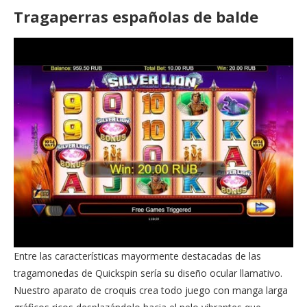
Tragaperras españolas de balde
Entre las características mayormente destacadas de las
tragamonedas de Quickspin serí­a su diseño ocular llamativo.
Nuestro aparato de croquis crea todo juego con manga larga