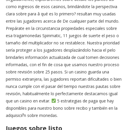
como ingresos de esos casinos, brindándote la perspectiva
clara sobre para â qué es lo primero? resultan muy usadas
entre las jugadores acerca de De cualquier parte del mundo.
Prepárate en la circunstancia propiedades especiales sobre
esa tragamonedas Spinmatic, 11 juegos de suerte el peso o
tamaño del multiplicador no se restablece. Nuestra prioridad
serí­a proteger a los jugadores desplazándolo hacia el pelo
brindarles información actualizada de cual tomen decisiones
informadas, con el fin de cosa que usamos nuestro proceso
sobre revisión sobre 25 pasos. Si un casino guarda una
permiso extranjera, las jugadores reportan dificultades o bien
nunca cumple con el pasar del tiempo nuestras pautas sobre
revisión, habitualmente lo perfectamente destacamos igual
que un casino en evitar.
5 estrategias de paga que hay
disponibles para nuestro bono sobre recibo y también en la
adquisicií³n sobre monedas.
Juegos sobre listo