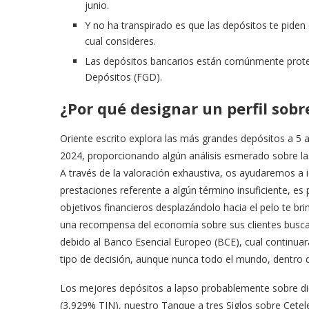
junio.
Y no ha transpirado es que las depósitos te piden
cual consideres.
Las depósitos bancarios están comúnmente prote
Depósitos (FGD).
¿Por qué designar un perfil sobr
Oriente escrito explora las más grandes depósitos a 5 
2024, proporcionando algún análisis esmerado sobre las
A través de la valoración exhaustiva, os ayudaremos a 
prestaciones referente a algún término insuficiente, es po
objetivos financieros desplazándolo hacia el pelo te br
una recompensa del economía sobre sus clientes buscan
debido al Banco Esencial Europeo (BCE), cual continuar
tipo de decisión, aunque nunca todo el mundo, dentro d
Los mejores depósitos a lapso probablemente sobre di
(3,929% TIN), nuestro Tanque a tres Siglos sobre Cete