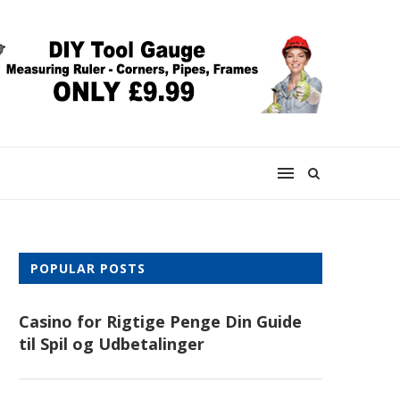
POPULAR POSTS
Casino for Rigtige Penge Din Guide
til Spil og Udbetalinger