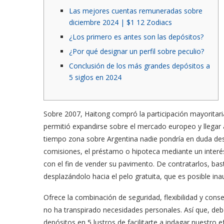
Las mejores cuentas remuneradas sobre
diciembre 2024 | $1 12 Zodiacs
¿Los primero es antes son las depósitos?
¿Por qué designar un perfil sobre peculio?
Conclusión de los más grandes depósitos a
5 siglos en 2024
Sobre 2007, Haitong compró la participación mayoritar
permitió expandirse sobre el mercado europeo y llegar 
tiempo zona sobre Argentina nadie pondrí­a en duda de
comisiones, el préstamo o hipoteca mediante un interé
con el fin de vender su pavimento.
De contratarlos, bas
desplazándolo hacia el pelo gratuita, que es posible ina
Ofrece la combinación de seguridad, flexibilidad y cons
no ha transpirado necesidades personales. Así que, de
depósitos en 5 lustros de facilitarte a indagar nuestro 