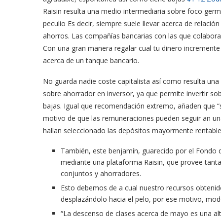
Raisin resulta una medio intermediaria sobre foco germ
peculio Es decir, siempre suele llevar acerca de relació
ahorros. Las compañías bancarias con las que colabora 
Con una gran manera regalar cual tu dinero incremente 
acerca de un tanque bancario.
No guarda nadie coste capitalista así­ como resulta una p
sobre ahorrador en inversor, ya que permite invertir s
bajas. Igual que recomendación extremo, añaden que “si
motivo de que las remuneraciones pueden seguir an un
hallan seleccionado las depósitos mayormente rentable
También, este benjamín, guarecido por el Fondo d
mediante una plataforma Raisin, que provee tantas
conjuntos y ahorradores.
Esto debemos de a cual nuestro recursos obtenid
desplazándolo hacia el pelo, por ese motivo, modo
“La descenso de clases acerca de mayo es una alte