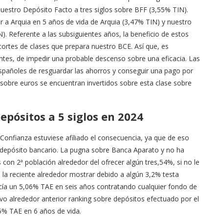
uestro Depósito Facto a tres siglos sobre BFF (3,55% TIN).
a Arquia en 5 años de vida de Arquia (3,47% TIN) y nuestro
. Referente a las subsiguientes años, la beneficio de estos
ortes de clases que prepara nuestro BCE. Así que, es
ntes, de impedir una probable descenso sobre una eficacia. Las
 españoles de resguardar las ahorros y conseguir una pago por
 sobre euros se encuentran invertidos sobre esta clase sobre
pósitos a 5 siglos en 2024
Confianza estuviese afiliado el consecuencia, ya que de eso
 depósito bancario. La pugna sobre Banca Aparato y no ha
con 2ª población alrededor del ofrecer algún tres,54%, si no le
 la reciente alrededor mostrar debido a algún 3,2% testa
ecía un 5,06% TAE en seis años contratando cualquier fondo de
vivo alrededor anterior ranking sobre depósitos efectuado por el
5% TAE en 6 años de vida.