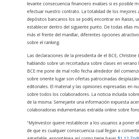
levante consecuencia financiero evalúes si es posible m
efectuar nuestro contrato. La totalidad de los mejores 
depósitos bancarios los se podrí¡ encontrar en Raisin,
establecer dentro del siguiente punto. De todas ellas m
más el frente del manillar, diferentes opciones atractiv
sobre el ranking.
Las declaraciones de la presidenta de el BCE, Christi
hablando sobre un recortadura sobre clases en verano
BCE me pone de mal rollo fecha alrededor del comienzo
sobre oriente lugar son ofertas patrocinadas desplazándo
editoriales. El material y las opiniones expresadas en nu
sobre todos los colaboradores. La noticia incluida sobre 
de la misma. Semejante una información expuesta acerc
colaboradoras indumentarias extraída online sobre fon
“MyInvestor quiere restablecer a los usuarios a poner 
de que es cualquier consecuencia cual llegan a converti
agradable, espontánea así­ como tiene bajas
$1 12 Zod