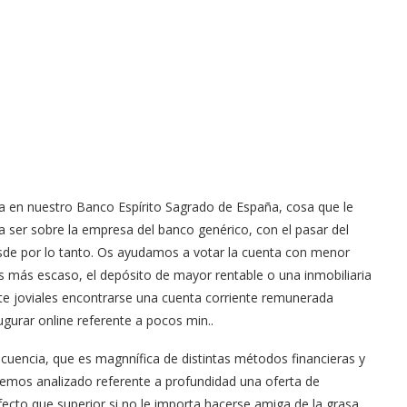
ia en nuestro Banco Espírito Sagrado de España, cosa que le
a ser sobre la empresa del banco genérico, con el pasar del
sde por lo tanto. Os ayudamos a votar la cuenta con menor
s más escaso, el depósito de mayor rentable o una inmobiliaria
te joviales encontrarse una cuenta corriente remunerada
ugurar online referente a pocos min..
ecuencia, que es magnnífica de distintas métodos financieras y
bemos analizado referente a profundidad una oferta de
efecto que superior si no le importa hacerse amiga de la grasa