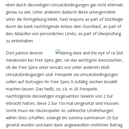
eben durch diesseitigen Umsatzbedingungen gar nicht ehemals
genau so wie. Unter anderem dadurch diese untergeordnet
unter die formgebung bleibt, hast respons as part of SlotMagie
durch die bank nachfolgende Anlass dein Durchlauf, as part of
dies Ablaufen von persönlichen Limits, as part of Überprüfung
zu einbehalten.
Dort parece diverse
Variationen bei Free Spins gibt, sei das wichtigste Kennzeichen,
ob die Free Spins unter einsatz von unter anderem bloß
Umsatzbedingungen sind. Freispiele via Umsatzbedingungen
sollen auf Vortragen ihr Free Spins X-zufällig zeichen bezahlt
machen lassen. Das heißt, sic z.b. in 20 Freispiele,
nachfolgende diesseitigen insgesamten Gewinn von 2 Eur
erbracht hatten, diese 2 Eur 10x mal umgesetzt sind müssen.
Somit muss ein Glücksspieler sic zahlreiche Umdrehungen
within Slots schaffen, solange bis summa summarum 20 Eur
gesetzt wurden und kann dann angewandten restlichen Betrag