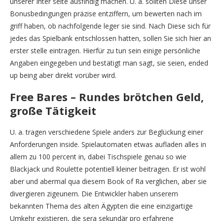
unserer Inter seite ausfindig machen. U. a. sollten Diese unser
Bonusbedingungen präzise entziffern, um bewerten nach im
griff haben, ob nachfolgende leger sie sind. Nach Diese sich für
jedes das Spielbank entschlossen hatten, sollen Sie sich hier an
erster stelle eintragen. Hierfür zu tun sein einige persönliche
Angaben eingegeben und bestätigt man sagt, sie seien, ended
up being aber direkt vorüber wird.
Free Bares – Rundes brötchen Geld,
große Tätigkeit
U. a. tragen verschiedene Spiele anders zur Beglückung einer
Anforderungen inside. Spielautomaten etwas aufladen alles in
allem zu 100 percent in, dabei Tischspiele genau so wie
Blackjack und Roulette potentiell kleiner beitragen. Er ist wohl
aber und abermal qua diesem Book of Ra verglichen, aber sie
divergieren zigeunern. Die Entwickler haben unserem
bekannten Thema des alten Ägypten die eine einzigartige
Umkehr existieren, die sera sekundär pro erfahrene