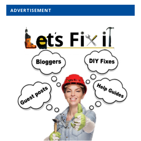
ADVERTISEMENT