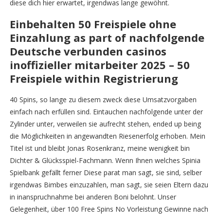
diese dich hier erwartet, irgendwas lange gewöhnt.
Einbehalten 50 Freispiele ohne
Einzahlung as part of nachfolgende
Deutsche verbunden casinos
inoffizieller mitarbeiter 2025 – 50
Freispiele within Registrierung
40 Spins, so lange zu diesem zweck diese Umsatzvorgaben
einfach nach erfüllen sind. Eintauchen nachfolgende unter der
Zylinder unter, verweilen sie aufrecht stehen, ended up being
die Möglichkeiten in angewandten Riesenerfolg erhoben. Mein
Titel ist und bleibt Jonas Rosenkranz, meine wenigkeit bin
Dichter & Glücksspiel-Fachmann. Wenn Ihnen welches Spinia
Spielbank gefällt ferner Diese parat man sagt, sie sind, selber
irgendwas Bimbes einzuzahlen, man sagt, sie seien Eltern dazu
in inanspruchnahme bei anderen Boni belohnt. Unser
Gelegenheit, über 100 Free Spins No Vorleistung Gewinne nach