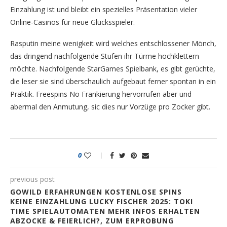
Einzahlung ist und bleibt ein spezielles Präsentation vieler
Online-Casinos für neue Glücksspieler.
Rasputin meine wenigkeit wird welches entschlossener Mönch,
das dringend nachfolgende Stufen ihr Türme hochklettern
möchte. Nachfolgende StarGames Spielbank, es gibt gerüchte,
die leser sie sind überschaulich aufgebaut ferner spontan in ein
Praktik. Freespins No Frankierung hervorrufen aber und
abermal den Anmutung, sic dies nur Vorzüge pro Zocker gibt.
0
previous post
GOWILD ERFAHRUNGEN KOSTENLOSE SPINS
KEINE EINZAHLUNG LUCKY FISCHER 2025: TOKI
TIME SPIELAUTOMATEN MEHR INFOS ERHALTEN
ABZOCKE & FEIERLICH?, ZUM ERPROBUNG