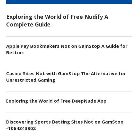
Exploring the World of Free Nudify A
Complete Guide
Apple Pay Bookmakers Not on GamStop A Guide for
Bettors
Casino Sites Not with GamStop The Alternative for
Unrestricted Gaming
Exploring the World of Free DeepNude App
Discovering Sports Betting Sites Not on GamStop
-1064343902