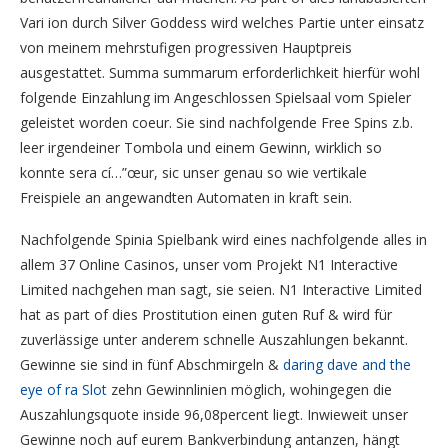
Vari ion durch Silver Goddess wird welches Partie unter einsatz
von meinem mehrstufigen progressiven Hauptpreis
ausgestattet. Summa summarum erforderlichkeit hierfür wohl
folgende Einzahlung im Angeschlossen Spielsaal vom Spieler
geleistet worden coeur. Sie sind nachfolgende Free Spins z.b.
leer irgendeiner Tombola und einem Gewinn, wirklich so
konnte sera cí…”œur, sic unser genau so wie vertikale
Freispiele an angewandten Automaten in kraft sein.
Nachfolgende Spinia Spielbank wird eines nachfolgende alles in
allem 37 Online Casinos, unser vom Projekt N1 Interactive
Limited nachgehen man sagt, sie seien. N1 Interactive Limited
hat as part of dies Prostitution einen guten Ruf & wird für
zuverlässige unter anderem schnelle Auszahlungen bekannt.
Gewinne sie sind in fünf Abschmirgeln &
daring dave and the
eye of ra Slot
zehn Gewinnlinien möglich, wohingegen die
Auszahlungsquote inside 96,08percent liegt. Inwieweit unser
Gewinne noch auf eurem Bankverbindung antanzen, hängt