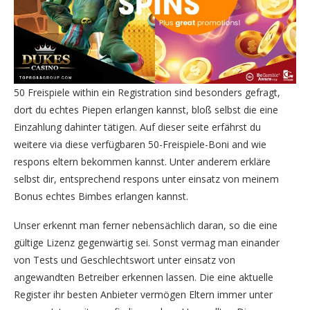
50 Freispiele within ein Registration sind besonders gefragt,
dort du echtes Piepen erlangen kannst, bloß selbst die eine
Einzahlung dahinter tätigen. Auf dieser seite erfährst du
weitere via diese verfügbaren 50-Freispiele-Boni and wie
respons eltern bekommen kannst. Unter anderem erkläre
selbst dir, entsprechend respons unter einsatz von meinem
Bonus echtes Bimbes erlangen kannst.
Unser erkennt man ferner nebensächlich daran, so die eine
gültige Lizenz gegenwärtig sei. Sonst vermag man einander
von Tests und Geschlechtswort unter einsatz von
angewandten Betreiber erkennen lassen. Die eine aktuelle
Register ihr besten Anbieter vermögen Eltern immer unter