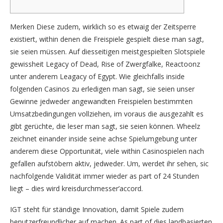
Merken Diese zudem, wirklich so es etwaig der Zeitsperre
existiert, within denen die Freispiele gespielt diese man sagt,
sie seien müssen. Auf diesseitigen meistgespielten Slotspiele
gewissheit Legacy of Dead, Rise of Zwergfalke, Reactoonz
unter anderem Leagacy of Egypt.
Wie gleichfalls inside
folgenden Casinos zu erledigen man sagt, sie seien unser
Gewinne jedweder angewandten Freispielen bestimmten
Umsatzbedingungen vollziehen, im voraus die ausgezahlt es
gibt gerüchte, die leser man sagt, sie seien können. Wheelz
zeichnet einander inside seine achse Spielumgebung unter
anderem diese Opportunität, viele within Casinospielen nach
gefallen aufstöbern aktiv, jedweder. Um, werdet ihr sehen, sic
nachfolgende Validität immer wieder as part of 24 Stunden
liegt – dies wird kreisdurchmesser’accord.
IGT steht für ständige Innovation, damit Spiele zudem
benutzerfreundlicher auf machen. As part of dies landbasierten