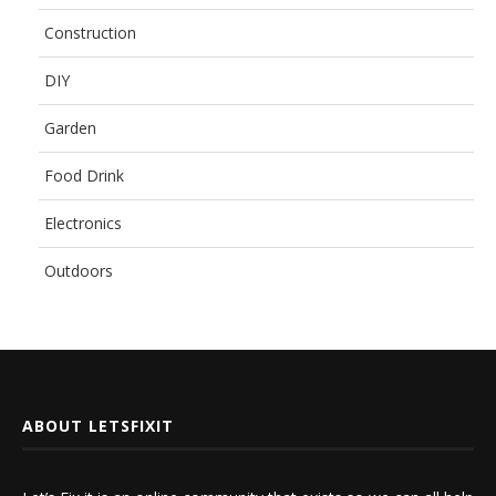
Construction
DIY
Garden
Food Drink
Electronics
Outdoors
ABOUT LETSFIXIT