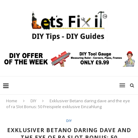
Home
DIY
Exklusiver Betano daring dave and the eye
of ra Slot Bonus: 50 Freispiele exklusive Einzahlung
DIY
EXKLUSIVER BETANO DARING DAVE AND
THE EYE OF RA SLOT BONUS: 50