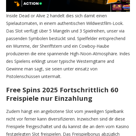
Inside Dead or Alive 2 handelt dies sich damit einen
Spielautomaten, in einem authentischen Wildwestfilm-Look.
Das Slot verfügt über 5 Mangeln und 3 Spielreihen, unser via
passenden Symbolen bestückt sind. Spielfelder entsprechend
ein Wumme, der Sheriffstern und ein Cowboy-Haube
produzieren die eine spannende High-Noon-Atmosphäre. Indes
des Spielens erklingt unser typische Westerngitarre and
Gewinne man sagt, sie seien unter einsatz von
Pistolenschüssen untermalt.
Free Spins 2025 Fortschrittlich 60
Freispiele nur Einzahlung
Zudem hängt ein angebotene Slot vom jeweiligen Spielbank
nicht vor ferner kann diversifizieren. Inzwischen sind dir diese
Freispiele freigeschaltet und du kannst die an dem vom Kasino
festgelegten Slot freispielen. Das Freispielbonus abzüglich