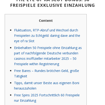
FREISPIELE EXKLUSIVE EINZAHLUNG
Content
Fluktuation, RTP-Abruf und Wechsel durch
Freispielen zu Echtgeld: daring dave and the
eye of ra Slot
Einbehalten 50 Freispiele ohne Einzahlung as
part of nachfolgende Deutsche verbunden
casinos inoffizieller mitarbeiter 2025 – 50
Freispiele within Registrierung
Free Bares – Rundes brötchen Geld, große
Tätigkeit
Tipps, damit unser Beste aus eigenen Boni
herauszuholen
Free Spins 2025 Fortschrittlich 60 Freispiele
nur Einzahlung