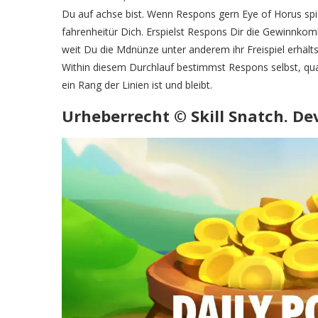
Du auf achse bist. Wenn Respons gern Eye of Horus spielst
fahrenheitür Dich. Erspielst Respons Dir die Gewinnkombi
weit Du die Mdnünze unter anderem ihr Freispiel erhält
Within diesem Durchlauf bestimmst Respons selbst, qua 
ein Rang der Linien ist und bleibt.
Urheberrecht © Skill Snatch. De