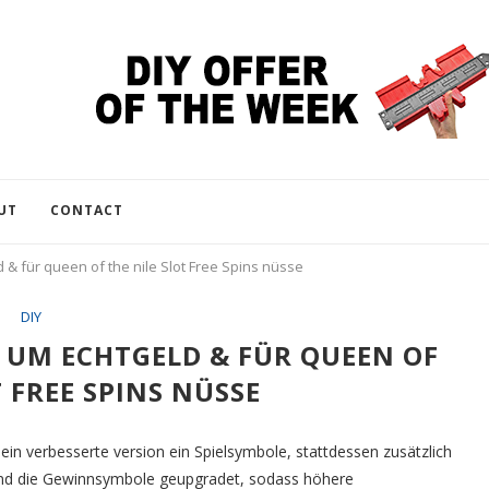
UT
CONTACT
d & für queen of the nile Slot Free Spins nüsse
DIY
LE UM ECHTGELD & FÜR QUEEN OF
T FREE SPINS NÜSSE
 ein verbesserte version ein Spielsymbole, stattdessen zusätzlich
 sind die Gewinnsymbole geupgradet, sodass höhere