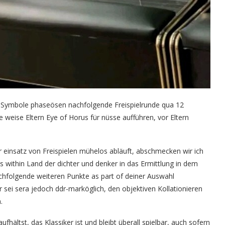
er-Symbole phaseösen nachfolgende Freispielrunde qua 12
e weise Eltern Eye of Horus für nüsse aufführen, vor Eltern
r einsatz von Freispielen mühelos abläuft, abschmecken wir ich
ons within Land der dichter und denker in das Ermittlung in dem
 nachfolgende weiteren Punkte as part of deiner Auswahl
 sei sera jedoch ddr-marköglich, den objektiven Kollationieren
.
hältst, das Klassiker ist und bleibt überall spielbar, auch sofern