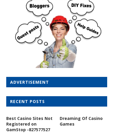
ADVERTISEMENT
RECENT POSTS
Best Casino Sites Not
Dreaming Of Casino
Registered on
Games
GamStop -827577527