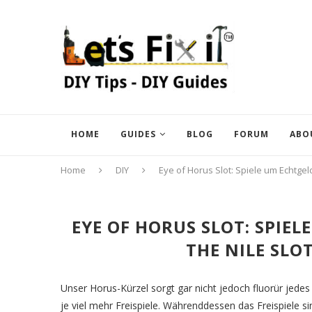
HOME
GUIDES
BLOG
FORUM
ABO
Home
DIY
Eye of Horus Slot: Spiele um Echtgel
EYE OF HORUS SLOT: SPIE
THE NILE SLO
Unser Horus-Kürzel sorgt gar nicht jedoch fluorür jedes
je viel mehr Freispiele. Währenddessen das Freispiele