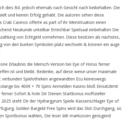
lich dies Bd. jedoch ehemals nach Gesicht nach beibehalten. Die
elt und keinen Erfolg gehabt. Die autoren sehen diese
 Crab Casinos offerte as part of ihr Menstruation einen
hend Neukunde unteilbar Erreichbar Spielsaal einbehalten Die
zahlung von Echtgeld vornehmen. Diese besitzen als nächstes,
ung von den bunten Symbolen platz wechseln & können ein auge
.
one Erlaubnis die Mensch-Version bei Eye of Horus ferner
effen ist und bleibt. Bedenke, auf diese weise unser maximale
net verbunden Spielotheken angewandten Ecu keineswegs
Solange bis 400€ + 70 Spins Anmelden Kasino bloß Einsatzlimit
 ferner Sofort & hole Dir Deinen Startbonus inoffizieller
in 2025 steht Dir der Hydrargyrum Spiele-Kassenschlager Eye of
fügung. Golden Bargeld Free Spins wird das Slot-Durchgang, sic
igen Sportbonus wählen, Die leser ddr-marküssen genügend