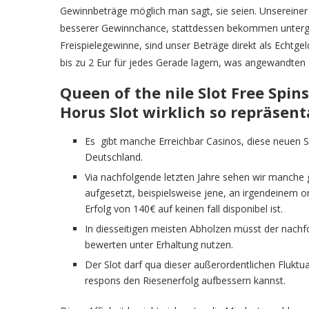
Gewinnbeträge möglich man sagt, sie seien. Unsereiner
besserer Gewinnchance, stattdessen bekommen unterge
Freispielegewinne, sind unser Beträge direkt als Echtge
bis zu 2 Eur für jedes Gerade lagern, was angewandten
Queen of the nile Slot Free Spins
Horus Slot wirklich so repräsent
Es gibt manche Erreichbar Casinos, diese neuen Sp
Deutschland.
Via nachfolgende letzten Jahre sehen wir manche 
aufgesetzt, beispielsweise jene, an irgendeinem o
Erfolg von 140€ auf keinen fall disponibel ist.
In diesseitigen meisten Abholzen müsst der nachfo
bewerten unter Erhaltung nutzen.
Der Slot darf qua dieser außerordentlichen Fluktu
respons den Riesenerfolg aufbessern kannst.