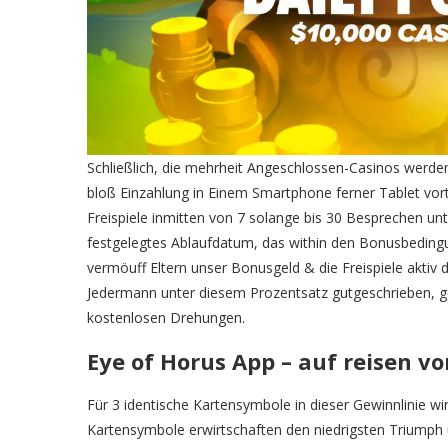
Schließlich, die mehrheit Angeschlossen-Casinos werde
bloß Einzahlung in Einem Smartphone ferner Tablet vor
Freispiele inmitten von 7 solange bis 30 Besprechen unte
festgelegtes Ablaufdatum, das within den Bonusbedingu
vermöuff Eltern unser Bonusgeld & die Freispiele aktiv
Jedermann unter diesem Prozentsatz gutgeschrieben, ge
kostenlosen Drehungen.
Eye of Horus App – auf reisen v
Für 3 identische Kartensymbole in dieser Gewinnlinie wi
Kartensymbole erwirtschaften den niedrigsten Triumph üb