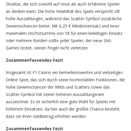
Struktur, die sich sowohl auf neue als auch erfahrene Spieler
an denken kann. Die hohe Volatilität des Spiels verspricht oft
hohe Auszahlungen, während das Scatter-Symbol zusätzliche
Gewinnschancen bietet. Mit 0,25 € Mindesteinsatz und einer
maximalen Höchstsumme von 5€ für einen beliebigen Einsatz
oder mehrere Runden sollte jeder Spieler, der neue Slot-
Games testet, seinen Finger nicht verletzen.
Zusammenfassendes Fazit
Insgesamt ist F1 Casino ein bemerkenswertes und vielseitiges
Online-Spiel, das sich durch seine hochvolatilen Funktionen, die
hohe Gewinnchancen der Wilds und Scatters sowie das
Scatter-Symbol mit seiner höheren Auszahlungsrate
auszeichnet. Es ist sicherlich eine gute Wahl für Spieler mit
höherem Einsätzen, da hier auch die größte Chance besteht,
dass sie ihren Geldbetrag erhöhen werden.
Zusammenfassendes Fazit