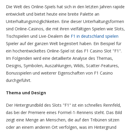
Die Welt des Online-Spiels hat sich in den letzten Jahren rapide
entwickelt und bietet heute eine breite Palette an
Unterhaltungsmöglichkeiten. Eine dieser Unterhaltungsformen
sind Online-Casinos, die mit ihren vielfältigen Spielen wie Slots,
Tischspielen und Live-Dealern die
F1 in deutschland spielen
Spieler auf der ganzen Welt begeistert haben. Ein Beispiel für
ein hochentwickeltes Online-Spiel ist das F1 Casino Slot "F1".
Im Folgenden wird eine detaillierte Analyse des Themas,
Designs, Symbolen, Auszahlungen, Wilds, Scatter-Features,
Bonusspielen und weiterer Eigenschaften von F1 Casino
durchgeführt.
Thema und Design
Der Hintergrundbild des Slots "F1" ist ein schnelles Rennfeld,
das bei der Premiere eines Formel-1-Rennens steht. Das Bild
zeigt eine Menge an Menschen, die auf den Tribünen sitzen
oder an einem anderen Ort verfolgen, was im Hintergrund