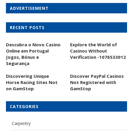
ADVERTISEMENT
RECENT POSTS
Descubra o Novo Casino
Explore the World of
Online em Portugal
Casinos Without
Jogos, Bónus e
Verification -1076533012
Segurança
Discovering Unique
Discover PayPal Casinos
Horse Racing Sites Not
Not Registered with
on GamStop
GamStop
CATEGORIES
Carpentry