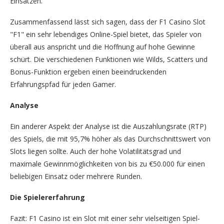
Einsätzen.
Zusammenfassend lässt sich sagen, dass der F1 Casino Slot
"F1" ein sehr lebendiges Online-Spiel bietet, das Spieler von
überall aus anspricht und die Hoffnung auf hohe Gewinne
schürt. Die verschiedenen Funktionen wie Wilds, Scatters und
Bonus-Funktion ergeben einen beeindruckenden
Erfahrungspfad für jeden Gamer.
Analyse
Ein anderer Aspekt der Analyse ist die Auszahlungsrate (RTP)
des Spiels, die mit 95,7% höher als das Durchschnittswert von
Slots liegen sollte. Auch der hohe Volatilitätsgrad und
maximale Gewinnmöglichkeiten von bis zu €50.000 für einen
beliebigen Einsatz oder mehrere Runden.
Die Spielererfahrung
Fazit: F1 Casino ist ein Slot mit einer sehr vielseitigen Spiel-