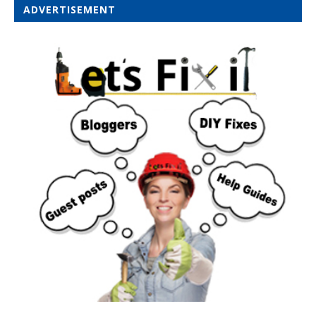
ADVERTISEMENT