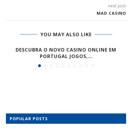
next post
MAD CASINO
YOU MAY ALSO LIKE
DESCUBRA O NOVO CASINO ONLINE EM
PORTUGAL JOGOS,...
POPULAR POSTS