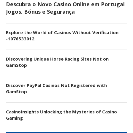
Descubra o Novo Casino Online em Portugal
Jogos, Bónus e Segurança
Explore the World of Casinos Without Verification
-1076533012
Discovering Unique Horse Racing Sites Not on
GamStop
Discover PayPal Casinos Not Registered with
GamStop
CasinoInsights Unlocking the Mysteries of Casino
Gaming