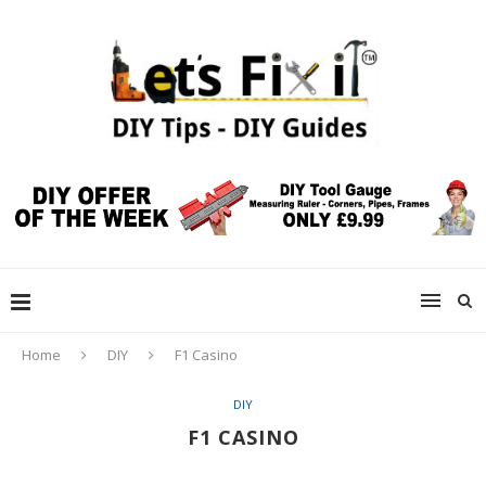
Home
DIY
F1 Casino
DIY
F1 CASINO