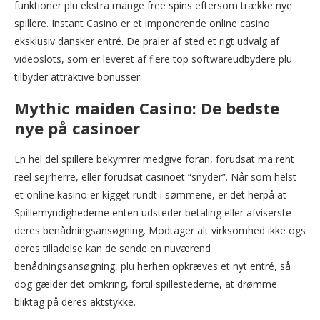
funktioner plu ekstra mange free spins eftersom trække nye
spillere.
Instant Casino er et imponerende online casino
eksklusiv dansker entré. De praler af sted et rigt udvalg af
videoslots, som er leveret af flere top softwareudbydere plu
tilbyder attraktive bonusser.
Mythic maiden Casino: De bedste
nye på casinoer
En hel del spillere bekymrer medgive foran, forudsat ma rent
reel sejrherre, eller forudsat casinoet “snyder”. Når som helst
et online kasino er kigget rundt i sømmene, er det herpå at
Spillemyndighederne enten udsteder betaling eller afviserste
deres benådningsansøgning. Modtager alt virksomhed ikke ogs
deres tilladelse kan de sende en nuværend
benådningsansøgning, plu herhen opkræves et nyt entré, så
dog gælder det omkring, fortil spillestederne, at drømme
bliktag på deres aktstykke.