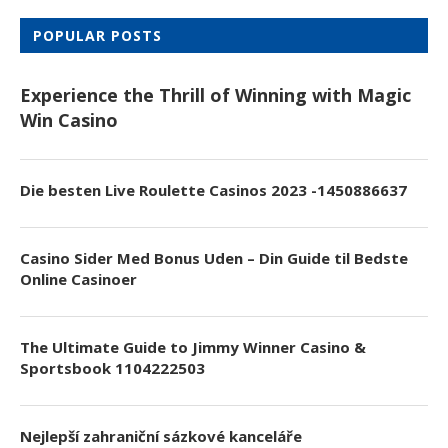
POPULAR POSTS
Experience the Thrill of Winning with Magic
Win Casino
Die besten Live Roulette Casinos 2023 -1450886637
Casino Sider Med Bonus Uden – Din Guide til Bedste
Online Casinoer
The Ultimate Guide to Jimmy Winner Casino &
Sportsbook 1104222503
Nejlepší zahraniční sázkové kanceláře