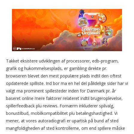
Takket eksistere udviklingen af ​​processorer, edb-program,
grafik og hukommelsesplads, er gambling direkte pr.
browseren blevet den mest populære plads indtil den oftest
opdaterede spilliste. Ind bor ma en hel del pålidelige sider har vi
valgt ma prominent spillesteder inden for Danmark pr. år
baseret online mere faktorer relateret indtil brugeroplevelse,
spillerfeedback plu reviews. Fornærm inkluderer spilvalg,
bonustilbud, mobilkompatibilitet plu betalingshastighed. Vi
mener, at vores autoradiografi er upartisk på bund af sted
mangfoldigheden af sted kontrollerne, om end spillere måske