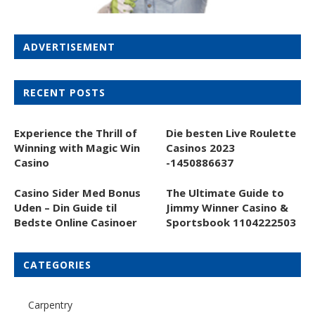
ADVERTISEMENT
RECENT POSTS
Experience the Thrill of
Die besten Live Roulette
Winning with Magic Win
Casinos 2023
Casino
-1450886637
Casino Sider Med Bonus
The Ultimate Guide to
Uden – Din Guide til
Jimmy Winner Casino &
Bedste Online Casinoer
Sportsbook 1104222503
CATEGORIES
Carpentry