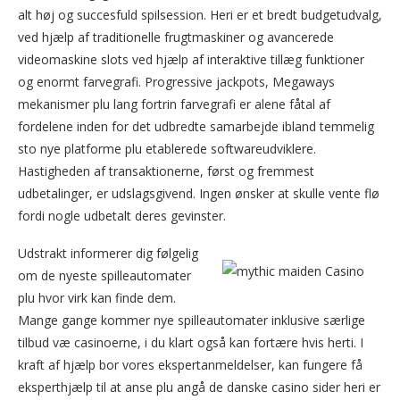
alt høj og succesfuld spilsession. Heri er et bredt budgetudvalg,
ved hjælp af traditionelle frugtmaskiner og avancerede
videomaskine slots ved hjælp af interaktive tillæg funktioner
og enormt farvegrafi. Progressive jackpots, Megaways
mekanismer plu lang fortrin farvegrafi er alene fåtal af
fordelene inden for det udbredte samarbejde ibland temmelig
sto nye platforme plu etablerede softwareudviklere.
Hastigheden af transaktionerne, først og fremmest
udbetalinger, er udslagsgivend. Ingen ønsker at skulle vente flø
fordi nogle udbetalt deres gevinster.
Udstrakt informerer dig følgelig
om de nyeste spilleautomater
plu hvor virk kan finde dem.
Mange gange kommer nye spilleautomater inklusive særlige
tilbud væ casinoerne, i du klart også kan fortære hvis herti. I
kraft af hjælp bor vores ekspertanmeldelser, kan fungere få
eksperthjælp til at anse plu angå de danske casino sider heri er