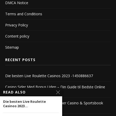
DMCA Notice
Terms and Conditions
Privacy Policy
Content policy
Sitemap
RECENT POSTS
Die besten Live Roulette Casinos 2023 -1450886637
Casino Sider Med Bonus Uden – Din Guide til Bedste Online
Casinoer
READ ALSO
Die besten Live Roulette
The Ultimate Guide to Jimmy Winner Casino & Sportsbook
Casinos 2023...
1104222503