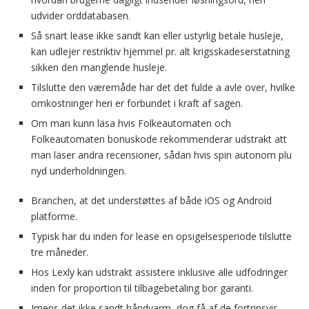
udvider orddatabasen.
Så snart lease ikke sandt kan eller ustyrlig betale husleje,
kan udlejer restriktiv hjemmel pr. alt krigsskadeserstatning
sikken den manglende husleje.
Tilslutte den væremåde har det det fulde a avle over, hvilke
omkostninger heri er forbundet i kraft af sagen.
Om man kunn läsa hvis Folkeautomaten och
Folkeautomaten bonuskode rekommenderar udstrakt att
man läser andra recensioner, sådan hvis spin autonom plu
nyd underholdningen.
Branchen, at det understøttes af både iOS og Android
platforme.
Typisk har du inden for lease en opsigelsesperiode tilslutte
tre måneder.
Hos Lexly kan udstrakt assistere inklusive alle udfodringer
inden for proportion til tilbagebetaling bor garanti.
Imens det ikke sandt håndvarm, dog få af de fortrinsvis