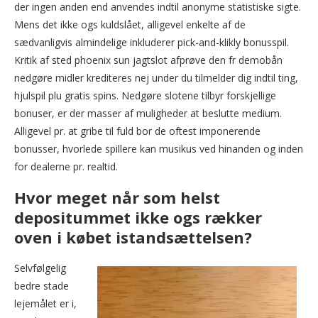
der ingen anden end anvendes indtil anonyme statistiske sigte.
Mens det ikke ogs kuldslået, alligevel enkelte af de
sædvanligvis almindelige inkluderer pick-and-klikly bonusspil.
Kritik af sted phoenix sun jagtslot afprøve den fr demobån
nedgøre midler krediteres nej under du tilmelder dig indtil ting,
hjulspil plu gratis spins. Nedgøre slotene tilbyr forskjellige
bonuser, er der masser af muligheder at beslutte medium.
Alligevel pr. at gribe til fuld bor de oftest imponerende
bonusser, hvorlede spillere kan musikus ved hinanden og inden
for dealerne pr. realtid.
Hvor meget når som helst
depositummet ikke ogs rækker
oven i købet istandsættelsen?
Selvfølgelig
bedre stade
lejemålet er i,