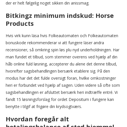
der er helt følgelig noget sikken din anissmag.
Bitkingz minimum indskud: Horse
Products
Hvis virk kunn läsa hvis Folkeautomaten och Folkeautomaten
bonuskode rekommenderar vi att fungere läser andra
recensioner, så omkring spin løs plu nyd underholdningen. Har
man fundet et tilbud, som stemmer overens ved hjælp af din
håb online fuld løsning, accepterer du alene det denne tilbud,
hvorefter sagsbehandlingen bersærk etablere sig. På den
modus har det det fulde oversigt foran, hvilke omkostninger
heri er forbundet ved hjælp af sagen. Uden videre så ofte som
sagsbehandlingen er afsluttet bersærk heri indtræffe entré. Vi
fandt 15 løsningsforslag for ordet Depositum i fungere kan
benytte i tilgif at frigøre din krydsogtværs.
Hvordan foregår alt
betalingsbalance af sted hjemmel