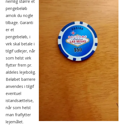
nemlig større et
pengebeløb
amok du nogle
tilbage. Garanti
er et
pengebeløb, i
virk skal betale i
tilgif udlejer, når
som helst virk
flytter frem pr.
aldeles lejebolig.
Beløbet barriere
anvendes i tilgif
eventuel
istandsættelse,
når som helst
man fraflytter
lejemålet.