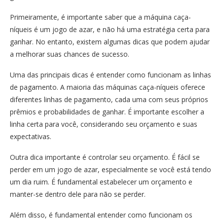
Primeiramente, é importante saber que a máquina caça-
níqueis é um jogo de azar, e não há uma estratégia certa para
ganhar. No entanto, existem algumas dicas que podem ajudar
a melhorar suas chances de sucesso.
Uma das principais dicas é entender como funcionam as linhas
de pagamento. A maioria das máquinas caça-níqueis oferece
diferentes linhas de pagamento, cada uma com seus próprios
prêmios e probabilidades de ganhar. É importante escolher a
linha certa para você, considerando seu orçamento e suas
expectativas.
Outra dica importante é controlar seu orçamento. É fácil se
perder em um jogo de azar, especialmente se você está tendo
um dia ruim. É fundamental estabelecer um orçamento e
manter-se dentro dele para não se perder.
Além disso, é fundamental entender como funcionam os