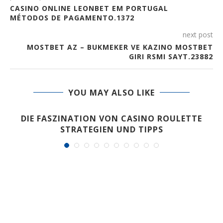
CASINO ONLINE LEONBET EM PORTUGAL
MÉTODOS DE PAGAMENTO.1372
next post
MOSTBET AZ – BUKMEKER VE KAZINO MOSTBET
GIRI RSMI SAYT.23882
YOU MAY ALSO LIKE
DIE FASZINATION VON CASINO ROULETTE
STRATEGIEN UND TIPPS