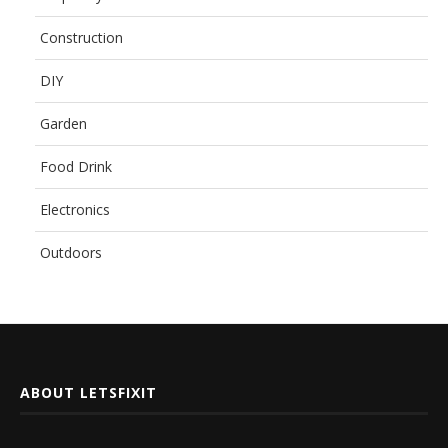
Construction
DIY
Garden
Food Drink
Electronics
Outdoors
ABOUT LETSFIXIT