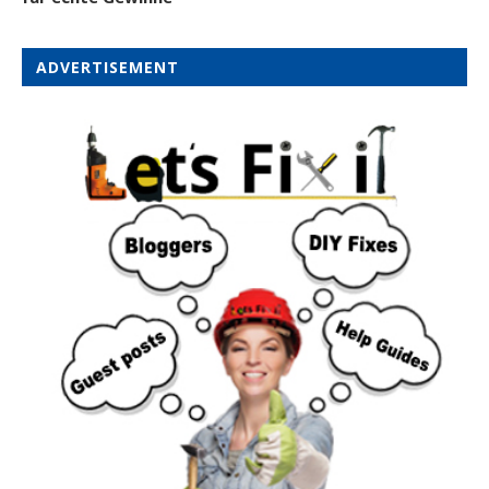
ADVERTISEMENT