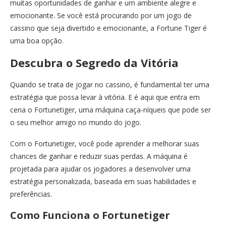
muitas oportunidades de ganhar e um ambiente alegre e
emocionante. Se você está procurando por um jogo de
cassino que seja divertido e emocionante, a Fortune Tiger é
uma boa opção.
Descubra o Segredo da Vitória
Quando se trata de jogar no cassino, é fundamental ter uma
estratégia que possa levar à vitória. E é aqui que entra em
cena o Fortunetiger, uma máquina caça-níqueis que pode ser
o seu melhor amigo no mundo do jogo.
Com o Fortunetiger, você pode aprender a melhorar suas
chances de ganhar e reduzir suas perdas. A máquina é
projetada para ajudar os jogadores a desenvolver uma
estratégia personalizada, baseada em suas habilidades e
preferências.
Como Funciona o Fortunetiger