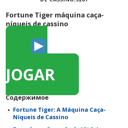
Fortune Tiger máquina caça-
níqueis de cassino
JOGAR
Содержимое
Fortune Tiger: A Máquina Caça-
Niqueis de Cassino