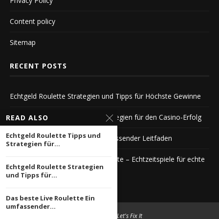
Privacy Policy
Content policy
Sitemap
RECENT POSTS
Echtgeld Roulette Strategien und Tipps für Höchste Gewinne
Echtgeld Roulette Tipps und Strategien für den Casino-Erfolg
READ ALSO
Echtgeld Roulette Tipps und
Das beste Live Roulette Ein umfassender Leitfaden
Strategien für...
Das Online Casino mit Live Roulette – Echtzeitspiele für echte
Echtgeld Roulette Strategien
Gewinne
und Tipps für...
Das beste Live Roulette Ein
umfassender...
© 2004 -
2026 Let's Fix It