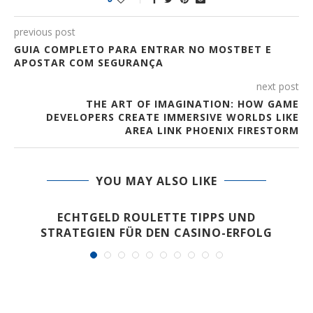
previous post
GUIA COMPLETO PARA ENTRAR NO MOSTBET E
APOSTAR COM SEGURANÇA
next post
THE ART OF IMAGINATION: HOW GAME
DEVELOPERS CREATE IMMERSIVE WORLDS LIKE
AREA LINK PHOENIX FIRESTORM
YOU MAY ALSO LIKE
ECHTGELD ROULETTE TIPPS UND
STRATEGIEN FÜR DEN CASINO-ERFOLG