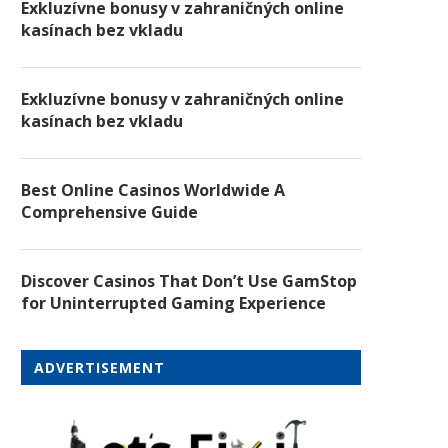
Exkluzívne bonusy v zahraničných online
kasínach bez vkladu
Exkluzívne bonusy v zahraničných online
kasínach bez vkladu
Best Online Casinos Worldwide A
Comprehensive Guide
Discover Casinos That Don’t Use GamStop
for Uninterrupted Gaming Experience
ADVERTISEMENT