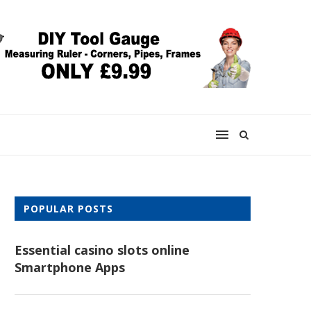
POPULAR POSTS
Essential casino slots online
Smartphone Apps