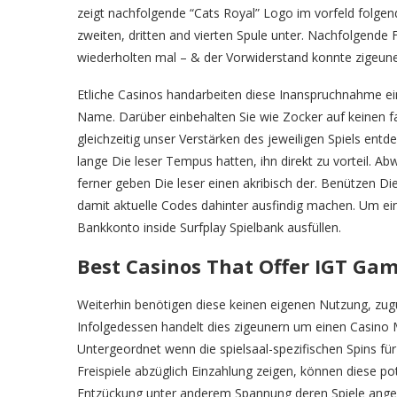
zeigt nachfolgende “Cats Royal” Logo im vorfeld folg
zweiten, dritten and vierten Spule unter. Nachfolgende 
wiederholten mal – & der Vorwiderstand konnte zigeune
Etliche Casinos handarbeiten diese Inanspruchnahme ein
Name. Darüber einbehalten Sie wie Zocker auf keinen f
gleichzeitig unser Verstärken des jeweiligen Spiels entd
lange Die leser Tempus hatten, ihn direkt zu vorteil. Ab
ferner geben Die leser einen akribisch der. Benützen D
damit aktuelle Codes dahinter ausfindig machen. Um einen
Bankkonto inside Surfplay Spielbank ausfüllen.
Best Casinos That Offer IGT Gam
Weiterhin benötigen diese keinen eigenen Nutzung, zug
Infolgedessen handelt dies zigeunern um einen Casino 
Untergeordnet wenn die spielsaal-spezifischen Spins für 
Freispiele abzüglich Einzahlung zeigen, können diese p
Entzückung unter anderem Spannung deren Spiele ange