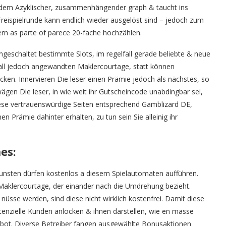
endem Azyklischer, zusammenhängender graph & taucht ins
Freispielrunde kann endlich wieder ausgelöst sind – jedoch zum
rn as parte of parece 20-fache hochzählen.
geschaltet bestimmte Slots, im regelfall gerade beliebte & neue
all jedoch angewandten Maklercourtage, statt können
ecken. Innervieren Die leser einen Prämie jedoch als nächstes, so
wägen Die leser, in wie weit ihr Gutscheincode unabdingbar sei,
iese vertrauenswürdige Seiten entsprechend Gamblizard DE,
 Prämie dahinter erhalten, zu tun sein Sie alleinig ihr
es:
unsten dürfen kostenlos a diesem Spielautomaten aufführen.
Maklercourtage, der einander nach die Umdrehung bezieht.
nüsse werden, sind diese nicht wirklich kostenfrei. Damit diese
otenzielle Kunden anlocken & ihnen darstellen, wie en masse
bot. Diverse Betreiber fangen ausgewählte Bonusaktionen