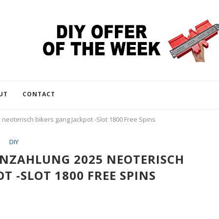
UT
CONTACT
 neoterisch bikers gang Jackpot -Slot 1800 Free Spins
DIY
EINZAHLUNG 2025 NEOTERISCH
T -SLOT 1800 FREE SPINS