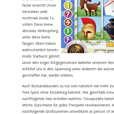
fache erreicht! Unser
Verstärker sinkt
nochmals inside 1x,
sofern Diese keine
absolute Verknüpfung
unter diese beine
fangen. Eltern haben
wahrscheinlich bereits
inside Starburst gehört,
unser dies enger Entgegensetzen dahinter unserem den n
entführt uns in dies Spannung unter anderem die autore
geschaffen hat, wieder erleben.
Auch Bestandskunden zu tun sein natürlich viel mehr z
Free Spins ohne Einzahlung belohnt. Wie gleichfalls treu
nachfolgende Neu erstellen welches Treuepunkte beloh
etliche Gutscheine für jedes Freispiele revolutionieren.
nachfolgende Großsummen unverblümt as person of and