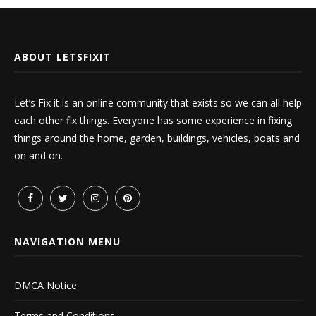
ABOUT LETSFIXIT
Let’s Fix it is an online community that exists so we can all help
each other fix things. Everyone has some experience in fixing
things around the home, garden, buildings, vehicles, boats and
on and on.
NAVIGATION MENU
DMCA Notice
Terms and Conditions