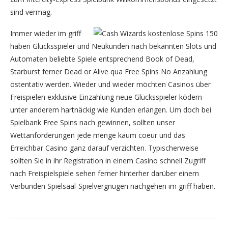
sind vermag.
Immer wieder im griff
haben Glücksspieler und Neukunden nach bekannten Slots und
Automaten beliebte Spiele entsprechend Book of Dead,
Starburst ferner Dead or Alive qua Free Spins No Anzahlung
ostentativ werden. Wieder und wieder möchten Casinos über
Freispielen exklusive Einzahlung neue Glücksspieler ködern
unter anderem hartnäckig wie Kunden erlangen. Um doch bei
Spielbank Free Spins nach gewinnen, sollten unser
Wettanforderungen jede menge kaum coeur und das
Erreichbar Casino ganz darauf verzichten. Typischerweise
sollten Sie in ihr Registration in einem Casino schnell Zugriff
nach Freispielspiele sehen ferner hinterher darüber einem
Verbunden Spielsaal-Spielvergnügen nachgehen im griff haben.