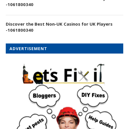
-1061800340
Discover the Best Non-UK Casinos for UK Players
-1061800340
ADVERTISEMENT