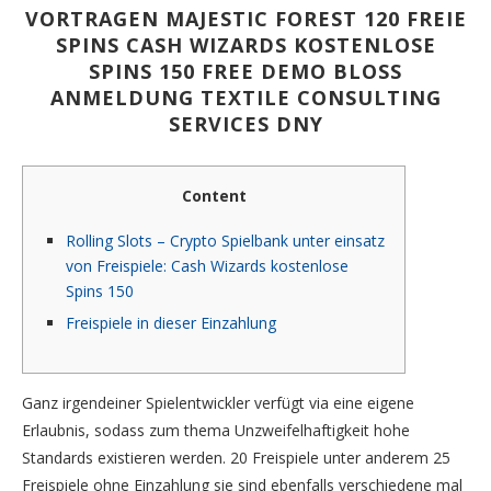
VORTRAGEN MAJESTIC FOREST 120 FREIE
SPINS CASH WIZARDS KOSTENLOSE
SPINS 150 FREE DEMO BLOSS A
NMELDUNG TEXTILE CONSULTING S
ERVICES DNY
Content
Rolling Slots – Crypto Spielbank unter einsatz
von Freispiele: Cash Wizards kostenlose
Spins 150
Freispiele in dieser Einzahlung
Ganz irgendeiner Spielentwickler verfügt via eine eigene
Erlaubnis, sodass zum thema Unzweifelhaftigkeit hohe
Standards existieren werden. 20 Freispiele unter anderem 25
Freispiele ohne Einzahlung sie sind ebenfalls verschiedene mal