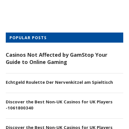
POPULAR POSTS
Casinos Not Affected by GamStop Your
Guide to Online Gaming
Echtgeld Roulette Der Nervenkitzel am Spieltisch
Discover the Best Non-UK Casinos for UK Players
-1061800340
Discover the Best Non-UK Casinos for UK Players