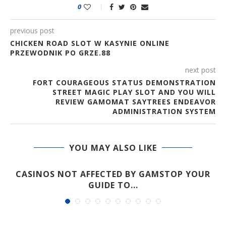
0
previous post
CHICKEN ROAD SLOT W KASYNIE ONLINE
PRZEWODNIK PO GRZE.88
next post
FORT COURAGEOUS STATUS DEMONSTRATION
STREET MAGIC PLAY SLOT AND YOU WILL
REVIEW GAMOMAT SAYTREES ENDEAVOR
ADMINISTRATION SYSTEM
YOU MAY ALSO LIKE
CASINOS NOT AFFECTED BY GAMSTOP YOUR
GUIDE TO...