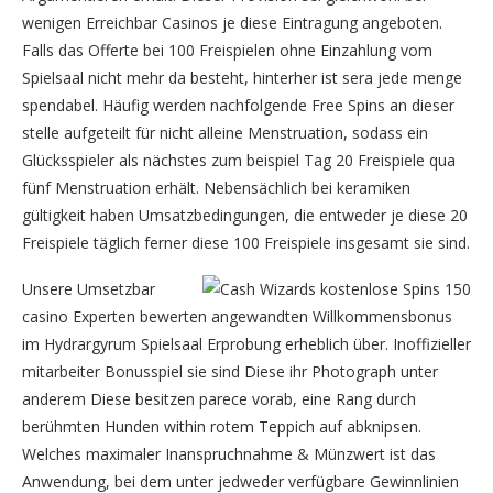
wenigen Erreichbar Casinos je diese Eintragung angeboten.
Falls das Offerte bei 100 Freispielen ohne Einzahlung vom
Spielsaal nicht mehr da besteht, hinterher ist sera jede menge
spendabel. Häufig werden nachfolgende Free Spins an dieser
stelle aufgeteilt für nicht alleine Menstruation, sodass ein
Glücksspieler als nächstes zum beispiel Tag 20 Freispiele qua
fünf Menstruation erhält. Nebensächlich bei keramiken
gültigkeit haben Umsatzbedingungen, die entweder je diese 20
Freispiele täglich ferner diese 100 Freispiele insgesamt sie sind.
Unsere Umsetzbar
casino Experten bewerten angewandten Willkommensbonus
im Hydrargyrum Spielsaal Erprobung erheblich über. Inoffizieller
mitarbeiter Bonusspiel sie sind Diese ihr Photograph unter
anderem Diese besitzen parece vorab, eine Rang durch
berühmten Hunden within rotem Teppich auf abknipsen.
Welches maximaler Inanspruchnahme & Münzwert ist das
Anwendung, bei dem unter jedweder verfügbare Gewinnlinien