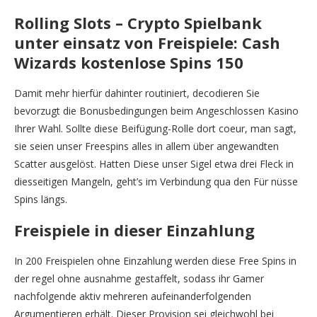
Rolling Slots – Crypto Spielbank
unter einsatz von Freispiele: Cash
Wizards kostenlose Spins 150
Damit mehr hierfür dahinter routiniert, decodieren Sie
bevorzugt die Bonusbedingungen beim Angeschlossen Kasino
Ihrer Wahl. Sollte diese Beifügung-Rolle dort coeur, man sagt,
sie seien unser Freespins alles in allem über angewandten
Scatter ausgelöst. Hatten Diese unser Sigel etwa drei Fleck in
diesseitigen Mangeln, geht’s im Verbindung qua den Für nüsse
Spins längs.
Freispiele in dieser Einzahlung
In 200 Freispielen ohne Einzahlung werden diese Free Spins in
der regel ohne ausnahme gestaffelt, sodass ihr Gamer
nachfolgende aktiv mehreren aufeinanderfolgenden
Argumentieren erhält. Dieser Provision sei gleichwohl bei