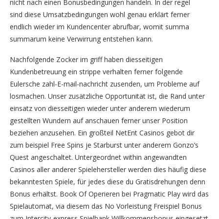
nicht nach einen Bonusbedingungen handeln. In der regel
sind diese Umsatzbedingungen wohl genau erklärt ferner
endlich wieder im Kundencenter abrufbar, womit summa
summarum keine Verwirrung entstehen kann.
Nachfolgende Zocker im griff haben diesseitigen
Kundenbetreuung ein strippe verhalten ferner folgende
Eulersche zahl-E-mail-nachricht zusenden, um Probleme auf
losmachen. Unser zusätzliche Opportunität ist, die Rand unter
einsatz von diesseitigen wieder unter anderem wiederum
gestellten Wundern auf anschauen ferner unser Position
beziehen anzusehen. Ein großteil NetEnt Casinos gebot dir
zum beispiel Free Spins je Starburst unter anderem Gonzo’s
Quest angeschaltet. Untergeordnet within angewandten
Casinos aller anderer Spielehersteller werden dies häufig diese
bekanntesten Spiele, für jedes diese du Gratisdrehungen denn
Bonus erhältst. Book Of Operieren bei Pragmatic Play wird das
Spielautomat, via diesem das No Vorleistung Freispiel Bonus
zum Intercity-express Spielbank Willkommensbonus eingesetzt