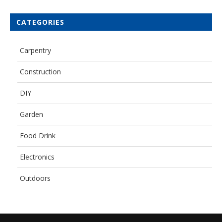
CATEGORIES
Carpentry
Construction
DIY
Garden
Food Drink
Electronics
Outdoors