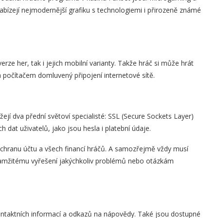
bízejí nejmodernější grafiku s technologiemi i přirozeně známé
 verze her, tak i jejich mobilní varianty. Takže hráč si může hrát
počítačem domluvený připojení internetové sítě.
žejí dva přední světoví specialisté: SSL (Secure Sockets Layer)
h dat uživatelů, jako jsou hesla i platební údaje.
ochranu účtu a všech financí hráčů. A samozřejmě vždy musí
kamžitému vyřešení jakýchkoliv problémů nebo otázkám
ontaktních informací a odkazů na nápovědy. Také jsou dostupné