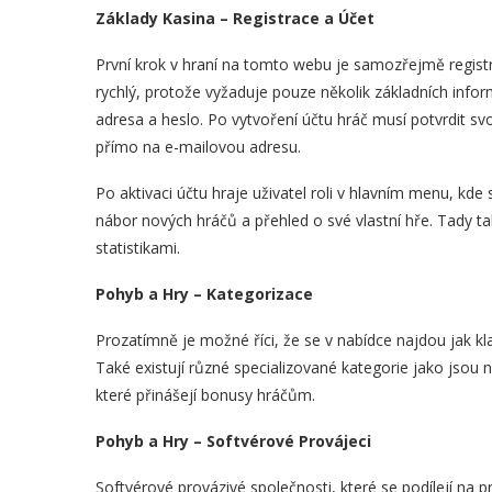
Základy Kasina – Registrace a Účet
První krok v hraní na tomto webu je samozřejmě regist
rychlý, protože vyžaduje pouze několik základních info
adresa a heslo. Po vytvoření účtu hráč musí potvrdit s
přímo na e-mailovou adresu.
Po aktivaci účtu hraje uživatel roli v hlavním menu, kde 
nábor nových hráčů a přehled o své vlastní hře. Tady také
statistikami.
Pohyb a Hry – Kategorizace
Prozatímně je možné říci, že se v nabídce najdou jak kla
Také existují různé specializované kategorie jako jsou 
které přinášejí bonusy hráčům.
Pohyb a Hry – Softvérové Provájeci
Softvérové provázivé společnosti, které se podílejí na