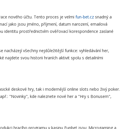
race nového účtu. Tento proces je velmi
fun-bet.cz
snadný a
rmací jako jsou jméno, příjmení, datum narození, emailová
vou identitu prostřednictvím ověřovací korespondence zaslané
se nacházejí všechny nejdůležitější funkce: vyhledávání her,
 najdete svou historii hraních aktivit spolu s detailními
sické deskové hry, tak i modernější online slots nebo živý poker.
např.: "Novinky", kde naleznete nové her a "Hry s Bonusem",
 produkci hracího programu v kasinu Funbet jsou: Microgaming a