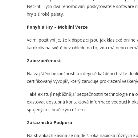
NetEnt. Tyto dva renomovaní poskytovatelé software na
hry z široké palety.
Pohyb a Hry – Mobilní Verze
Velmi pozitivní je, že k dispozici jsou jak klasické online
kamkoliv na světě bez ohledu na to, zda má nebo nemá 
Zabezpečenost
Na zajištění bezpečnosti a integritě každého hráče dohlí
certifikovaný vývojář, který zaručuje prokrazení veškerýc
Také existují nejběžnější bezpečnostní technologie na 
existovat dostupná kontaktová informace vedoucí k o
spojených s hráčským účtem.
Zákaznická Podpora
Na stránkách kasina se najde široká nabídka různých k