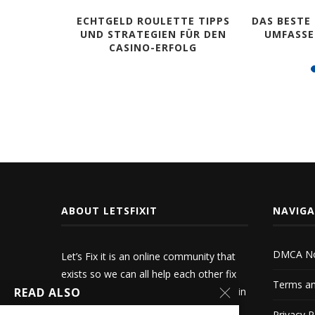
EST UK
ECHTGELD ROULETTE TIPPS
DAS BESTE 
OT ON...
UND STRATEGIEN FÜR DEN
UMFASSE
CASINO-ERFOLG
ABOUT LETSFIXIT
NAVIG
DMCA No
Let’s Fix it is an online community that
exists so we can all help each other fix
Terms an
READ ALSO
things. Everyone has some experience in
fixing things around the home, garden,
Privacy P