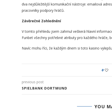
dva nejdůležitější komunikační nástroje: emailová adre
pracovníky podpory hráčů.
Závěrečné Zohlednění
V tomto přehledu jsem zahrnul veškerá hlavní informac
Funbet všechny potřebné atributy pro každého hráče, b
Navíc mohu říci, že každým dnem si toto kasino vylepšu
0
previous post
SPIELBANK DORTMUND
YOU MA