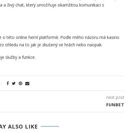
sa a živý chat, který umožňuje okamžitou komunikaci s
e o této online herní platformě. Podle mého názoru má kasino
ez ohledu na to jak je zkušený ve hrách nebo naopak.
je služby a funkce.
next post
FUNBET
Y ALSO LIKE